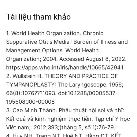
Tài liệu tham khảo
1. World Health Organization. Chronic
Suppurative Otitis Media : Burden of Illness and
Management Options. World Health
Organization; 2004. Accessed August 8, 2022.
https://apps.who.int/iris/handle/10665/42941
2. Wullstein H. THEORY AND PRACTICE OF
TYMPANOPLASTY: The Laryngoscope. 1956;
66(8):1076???1093. doi:10.1288/00005537-
195608000-00008
3. Cao Minh Thành. Phẫu thuật nội soi vá nhĩ:
Kết quả và kinh nghiệm thực tiễn. Tạp chí Y học
Việt nam;. 2012;393;(tháng 5, số 1):76-79.
4. Huy NH, Trang NT, Huệ NT, Hằng ĐT. KẾT