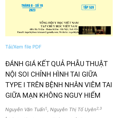
Tải/Xem file PDF
ĐÁNH GIÁ KẾT QUẢ PHẪU THUẬT
NỘI SOI CHỈNH HÌNH TAI GIỮA
TYPE I TRÊN BỆNH NHÂN VIÊM TAI
GIỮA MẠN KHÔNG NGUY HIỂM
1,
2,3
Nguyễn Văn Tuấn
, Nguyễn Thị Tố Uyên