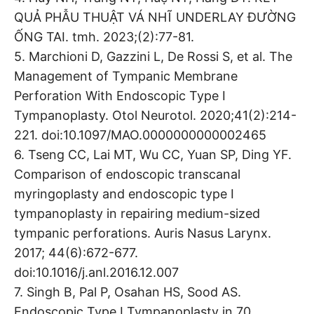
QUẢ PHẪU THUẬT VÁ NHĨ UNDERLAY ĐƯỜNG
ỐNG TAI. tmh. 2023;(2):77-81.
5. Marchioni D, Gazzini L, De Rossi S, et al. The
Management of Tympanic Membrane
Perforation With Endoscopic Type I
Tympanoplasty. Otol Neurotol. 2020;41(2):214-
221. doi:10.1097/MAO.0000000000002465
6. Tseng CC, Lai MT, Wu CC, Yuan SP, Ding YF.
Comparison of endoscopic transcanal
myringoplasty and endoscopic type I
tympanoplasty in repairing medium-sized
tympanic perforations. Auris Nasus Larynx.
2017; 44(6):672-677.
doi:10.1016/j.anl.2016.12.007
7. Singh B, Pal P, Osahan HS, Sood AS.
Endoscopic Type I Tympanoplasty in 70