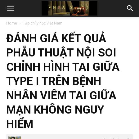
Home
Tạp chí y học Việt Nam
ĐÁNH GIÁ KẾT QUẢ
PHẪU THUẬT NỘI SOI
CHỈNH HÌNH TAI GIỮA
TYPE I TRÊN BỆNH
NHÂN VIÊM TAI GIỮA
MẠN KHÔNG NGUY
HIỂM