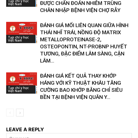
Tạp chí y học
ĐƯỢC CHẨN ĐOÁN NHIỄM TRÙNG
Việt Nam
CHÂN NHẬP BỆNH VIỆN CHỢ RẪY
ĐÁNH GIÁ MỐI LIÊN QUAN GIỮA HÌNH
THÁI NHĨ TRÁI, NỒNG ĐỘ MATRIX
Tạp chí y học
METALLOPROTEINASE-2,
Việt Nam
OSTEOPONTIN, NT-PROBNP HUYẾT
TƯƠNG, ĐẶC ĐIỂM LÂM SÀNG, CẬN
LÂM...
ĐÁNH GIÁ KẾT QUẢ THAY KHỚP
HÁNG VỚI KỸ THUẬT KHÂU TĂNG
Tạp chí y học
CƯỜNG BAO KHỚP BẰNG CHỈ SIÊU
Việt Nam
BỀN TẠI BỆNH VIỆN QUÂN Y...
LEAVE A REPLY