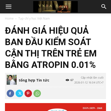
Home
Tạp chí y học Việt Nam
ĐÁNH GIÁ HIỆU QUẢ
BAN ĐẦU KIỂM SOÁT
CẬN THỊ TRÊN TRẺ EM
BẰNG ATROPIN 0.01%
Cập nhật lần cuối
tổng hợp Tin tức
67
2026-01-12 16:04 UTC+7