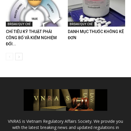
BREAK/QUY CHẾ
BREAK/QUY CHẾ
CHỈ TIÊU KỸ THUẬT PHẢI
DANH MỤC THUỐC KHÔNG KÊ
CÔNG BỐ VÀ KIỂM NGHIỆM
ĐƠN
ĐỐI...
VNRAS is Vietnam Regulatory Affairs Society. We provide you
with the latest breaking news and updated regulations in