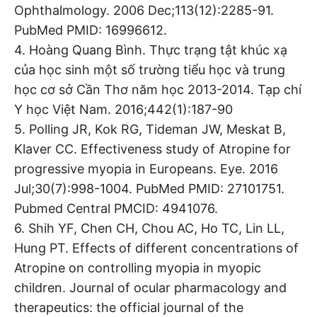
Ophthalmology. 2006 Dec;113(12):2285-91.
PubMed PMID: 16996612.
4. Hoàng Quang Bình. Thực trạng tật khúc xạ
của học sinh một số trường tiểu học và trung
học cơ sở Cần Thơ năm học 2013-2014. Tạp chí
Y học Việt Nam. 2016;442(1):187-90
5. Polling JR, Kok RG, Tideman JW, Meskat B,
Klaver CC. Effectiveness study of Atropine for
progressive myopia in Europeans. Eye. 2016
Jul;30(7):998-1004. PubMed PMID: 27101751.
Pubmed Central PMCID: 4941076.
6. Shih YF, Chen CH, Chou AC, Ho TC, Lin LL,
Hung PT. Effects of different concentrations of
Atropine on controlling myopia in myopic
children. Journal of ocular pharmacology and
therapeutics: the official journal of the