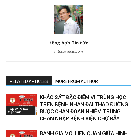
tổng hợp Tin tức
https://vnras.com
RELATED ARTICLES
MORE FROM AUTHOR
KHẢO SÁT ĐẶC ĐIỂM VI TRÙNG HỌC
TRÊN BỆNH NHÂN ĐÁI THÁO ĐƯỜNG
Tạp chí y học
ĐƯỢC CHẨN ĐOÁN NHIỄM TRÙNG
Việt Nam
CHÂN NHẬP BỆNH VIỆN CHỢ RẪY
ĐÁNH GIÁ MỐI LIÊN QUAN GIỮA HÌNH