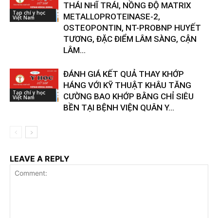
THÁI NHĨ TRÁI, NỒNG ĐỘ MATRIX
Tạp chí y học
METALLOPROTEINASE-2,
Việt Nam
OSTEOPONTIN, NT-PROBNP HUYẾT
TƯƠNG, ĐẶC ĐIỂM LÂM SÀNG, CẬN
LÂM...
ĐÁNH GIÁ KẾT QUẢ THAY KHỚP
HÁNG VỚI KỸ THUẬT KHÂU TĂNG
Tạp chí y học
CƯỜNG BAO KHỚP BẰNG CHỈ SIÊU
Việt Nam
BỀN TẠI BỆNH VIỆN QUÂN Y...
LEAVE A REPLY