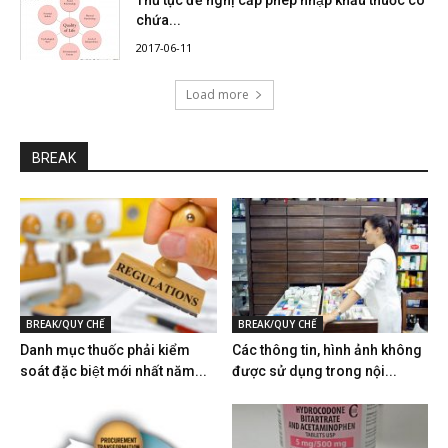
Thủ tục đề nghị cấp phép nhập khẩu thuốc có
chứa...
2017-06-11
Load more
BREAK
BREAK/QUY CHẾ
BREAK/QUY CHẾ
Danh mục thuốc phải kiểm
Các thông tin, hình ảnh không
soát đặc biệt mới nhất năm...
được sử dụng trong nội...