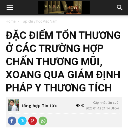
Home
Tạp chí y học Việt Nam
ĐẶC ĐIỂM TỔN THƯƠNG
Ở CÁC TRƯỜNG HỢP
CHẤN THƯƠNG MŨI,
XOANG QUA GIÁM ĐỊNH
PHÁP Y THƯƠNG TÍCH
Cập nhật lần cuối
tổng hợp Tin tức
60
2026-01-12 21:14 UTC+7