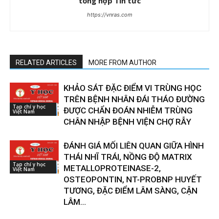
tổng hợp Tin tức
https://vnras.com
RELATED ARTICLES
MORE FROM AUTHOR
KHẢO SÁT ĐẶC ĐIỂM VI TRÙNG HỌC
TRÊN BỆNH NHÂN ĐÁI THÁO ĐƯỜNG
Tạp chí y học
ĐƯỢC CHẨN ĐOÁN NHIỄM TRÙNG
Việt Nam
CHÂN NHẬP BỆNH VIỆN CHỢ RẪY
ĐÁNH GIÁ MỐI LIÊN QUAN GIỮA HÌNH
THÁI NHĨ TRÁI, NỒNG ĐỘ MATRIX
Tạp chí y học
METALLOPROTEINASE-2,
Việt Nam
OSTEOPONTIN, NT-PROBNP HUYẾT
TƯƠNG, ĐẶC ĐIỂM LÂM SÀNG, CẬN
LÂM...