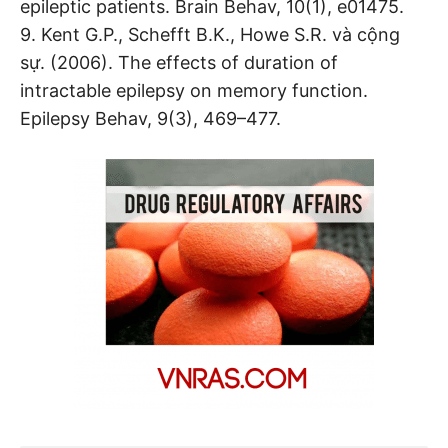
epileptic patients. Brain Behav, 10(1), e01475.
9. Kent G.P., Schefft B.K., Howe S.R. và cộng
sự. (2006). The effects of duration of
intractable epilepsy on memory function.
Epilepsy Behav, 9(3), 469–477.