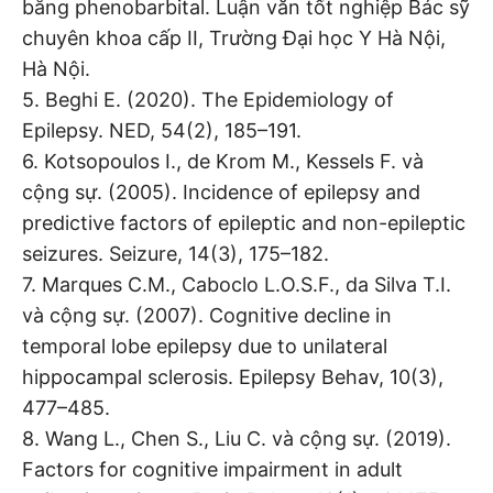
bằng phenobarbital. Luận văn tốt nghiệp Bác sỹ
chuyên khoa cấp II, Trường Đại học Y Hà Nội,
Hà Nội.
5. Beghi E. (2020). The Epidemiology of
Epilepsy. NED, 54(2), 185–191.
6. Kotsopoulos I., de Krom M., Kessels F. và
cộng sự. (2005). Incidence of epilepsy and
predictive factors of epileptic and non-epileptic
seizures. Seizure, 14(3), 175–182.
7. Marques C.M., Caboclo L.O.S.F., da Silva T.I.
và cộng sự. (2007). Cognitive decline in
temporal lobe epilepsy due to unilateral
hippocampal sclerosis. Epilepsy Behav, 10(3),
477–485.
8. Wang L., Chen S., Liu C. và cộng sự. (2019).
Factors for cognitive impairment in adult