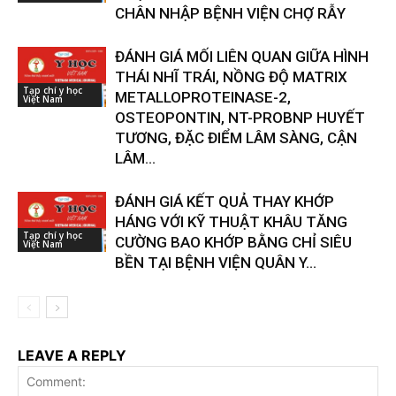
CHÂN NHẬP BỆNH VIỆN CHỢ RẪY
ĐÁNH GIÁ MỐI LIÊN QUAN GIỮA HÌNH
THÁI NHĨ TRÁI, NỒNG ĐỘ MATRIX
Tạp chí y học
METALLOPROTEINASE-2,
Việt Nam
OSTEOPONTIN, NT-PROBNP HUYẾT
TƯƠNG, ĐẶC ĐIỂM LÂM SÀNG, CẬN
LÂM...
ĐÁNH GIÁ KẾT QUẢ THAY KHỚP
HÁNG VỚI KỸ THUẬT KHÂU TĂNG
Tạp chí y học
CƯỜNG BAO KHỚP BẰNG CHỈ SIÊU
Việt Nam
BỀN TẠI BỆNH VIỆN QUÂN Y...
LEAVE A REPLY