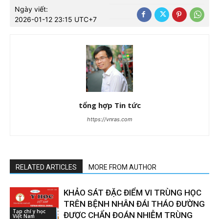
Ngày viết:
2026-01-12 23:15 UTC+7
tổng hợp Tin tức
https://vnras.com
RELATED ARTICLES
MORE FROM AUTHOR
KHẢO SÁT ĐẶC ĐIỂM VI TRÙNG HỌC
TRÊN BỆNH NHÂN ĐÁI THÁO ĐƯỜNG
Tạp chí y học
ĐƯỢC CHẨN ĐOÁN NHIỄM TRÙNG
Việt Nam