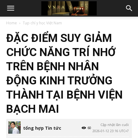
Home
Tạp chí y học Việt Nam
ĐẶC ĐIỂM SUY GIẢM
CHỨC NĂNG TRÍ NHỚ
TRÊN BỆNH NHÂN
ĐỘNG KINH TRƯỞNG
THÀNH TẠI BỆNH VIỆN
BẠCH MAI
Cập nhật lần cuối
tổng hợp Tin tức
60
2026-01-12 23:16 UTC+7