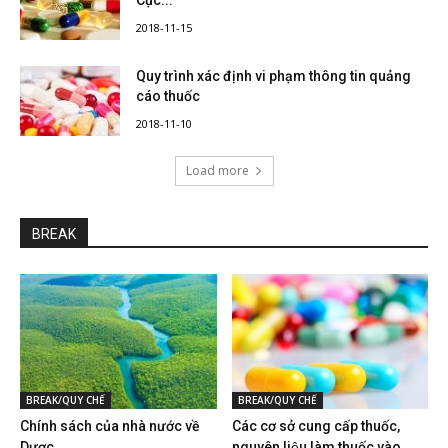
Cục...
2018-11-15
Quy trình xác định vi phạm thông tin quảng
cáo thuốc
2018-11-10
Load more
BREAK
BREAK/QUY CHẾ
BREAK/QUY CHẾ
Chính sách của nhà nước về
Các cơ sở cung cấp thuốc,
Dược
nguyên liệu làm thuốc vào...