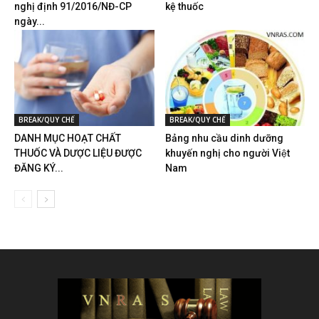
nghị định 91/2016/NĐ-CP
kệ thuốc
ngày...
BREAK/QUY CHẾ
BREAK/QUY CHẾ
DANH MỤC HOẠT CHẤT
Bảng nhu cầu dinh dưỡng
THUỐC VÀ DƯỢC LIỆU ĐƯỢC
khuyến nghị cho người Việt
ĐĂNG KÝ...
Nam