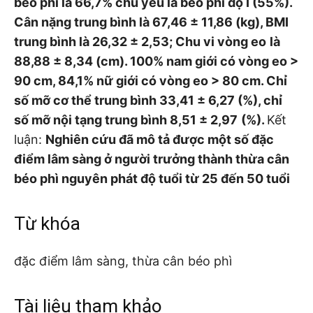
béo phì là 66,7% chủ yếu là béo phì độ I (55%).
Cân nặng trung bình là 67,46 ± 11,86 (kg), BMI
trung bình là 26,32 ± 2,53; Chu vi vòng eo
là
88,88
± 8,34 (cm). 100% nam giới có vòng eo >
90 cm, 84,1% nữ giới có vòng eo > 80 cm. Chỉ
số mỡ cơ thể trung bình 33,41 ± 6,27 (%), chỉ
số mỡ nội tạng trung bình 8,51 ± 2,97
(%).
Kết
luận:
Nghiên cứu đã mô tả được một số đặc
điểm lâm sàng
ở người trưởng thành thừa cân
béo phì nguyên phát độ tuổi từ 25 đến 50 tuổi
Từ khóa
đặc điểm lâm sàng, thừa cân béo phì
Tài liệu tham khảo