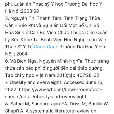
phì. Luận án Thạc sỹ Y học Trường Đại học Y
Hà Nội;2003:68
5. Nguyễn Thị Thanh Tâm. Tình Trạng Thừa
Cân – Béo Phì và Sự Biến Đổi Một Số Chỉ Số
Hóa Sinh ở Cán Bộ Viên Chức Thuộc Diện Quản
Lý Sức Khỏe Tại Bệnh Viện Hữu Nghị. Luận Văn
Thạc Sĩ Y Tế
Công Cộng
Trường Đại Học Y Hà
Nội.; 2004.
6. Vũ Bích Nga, Nguyễn Minh Nghĩa. Thực trạng
thừa cân béo phì ở người tiền đái tháo đường.
Tạp chí y học Việt Nam.2013;tập 407:28-32
7. Obesity and overweight. Accessed June 15,
2022. https://www.who.int/news-room/fact-
sheets/detail/obesity-and-overweight
8. Safaei M, Sundararajan EA, Driss M, Boulila W,
Shapi’i A. A systematic literature review on