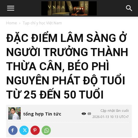
Home
Tạp chí y học Việt Nam
ĐẶC ĐIỂM LÂM SÀNG Ở
NGƯỜI TRƯỞNG THÀNH
THỪA CÂN, BÉO PHÌ
NGUYÊN PHÁT ĐỘ TUỔI
TỪ 25 ĐẾN 50 TUỔI
Cập nhật lần cuối
tổng hợp Tin tức
69
2026-01-13 10:13 UTC+7