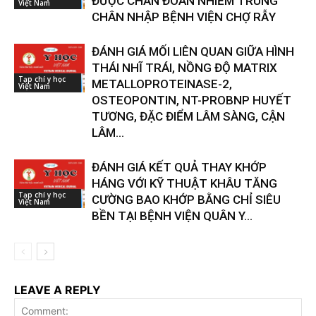
ĐƯỢC CHẨN ĐOÁN NHIỄM TRÙNG
Việt Nam
CHÂN NHẬP BỆNH VIỆN CHỢ RẪY
ĐÁNH GIÁ MỐI LIÊN QUAN GIỮA HÌNH
THÁI NHĨ TRÁI, NỒNG ĐỘ MATRIX
Tạp chí y học
METALLOPROTEINASE-2,
Việt Nam
OSTEOPONTIN, NT-PROBNP HUYẾT
TƯƠNG, ĐẶC ĐIỂM LÂM SÀNG, CẬN
LÂM...
ĐÁNH GIÁ KẾT QUẢ THAY KHỚP
HÁNG VỚI KỸ THUẬT KHÂU TĂNG
Tạp chí y học
CƯỜNG BAO KHỚP BẰNG CHỈ SIÊU
Việt Nam
BỀN TẠI BỆNH VIỆN QUÂN Y...
LEAVE A REPLY