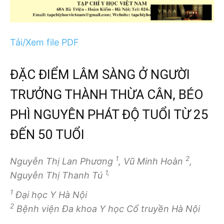
Tải/Xem file PDF
ĐẶC ĐIỂM LÂM SÀNG Ở NGƯỜI
TRƯỞNG THÀNH THỪA CÂN, BÉO
PHÌ NGUYÊN PHÁT ĐỘ TUỔI TỪ 25
ĐẾN 50 TUỔI
1
2
Nguyễn Thị Lan Phương
, Vũ Minh Hoàn
,
1,
Nguyễn Thị Thanh Tú
1
Đại học Y Hà Nội
2
Bệnh viện Đa khoa Y học Cổ truyền Hà Nội