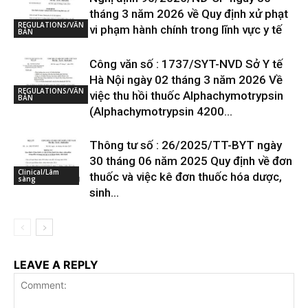
tháng 3 năm 2026 về Quy định xử phạt
REGULATIONS/VĂN
vi phạm hành chính trong lĩnh vực y tế
BẢN
Công văn số : 1737/SYT-NVD Sở Y tế
Hà Nội ngày 02 tháng 3 năm 2026 Về
REGULATIONS/VĂN
việc thu hồi thuốc Alphachymotrypsin
BẢN
(Alphachymotrypsin 4200...
Thông tư số : 26/2025/TT-BYT ngày
30 tháng 06 năm 2025 Quy định về đơn
Clinical/Lâm
thuốc và việc kê đơn thuốc hóa dược,
sàng
sinh...
LEAVE A REPLY