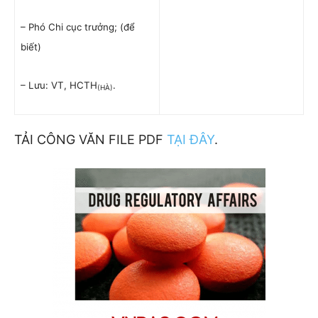
– Phó Chi cục trưởng; (để
biết)
– Lưu: VT, HCTH
.
(HÀ)
TẢI CÔNG VĂN FILE PDF
TẠI ĐÂY
.