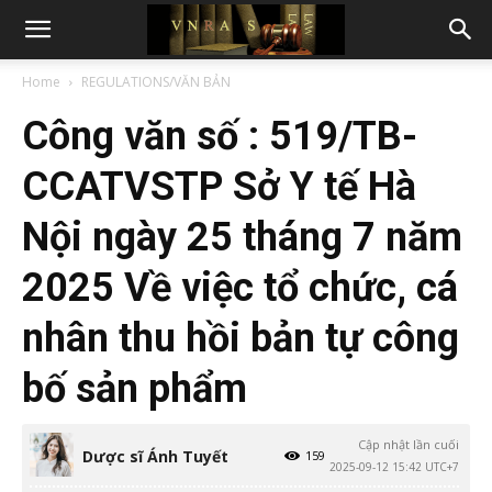
Home
REGULATIONS/VĂN BẢN
Công văn số : 519/TB-
CCATVSTP Sở Y tế Hà
Nội ngày 25 tháng 7 năm
2025 Về việc tổ chức, cá
nhân thu hồi bản tự công
bố sản phẩm
Cập nhật lần cuối
Dược sĩ Ánh Tuyết
159
2025-09-12 15:42 UTC+7