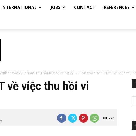
INTERNATIONAL
JOBS
CONTACT
REFERENCES
 - Withdrawal/Vi phạm-Thu hồi-Rút số đăng ký
Công văn số 121/YT về việc thu h
về việc thu hồi vi
243
+7