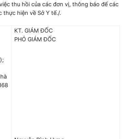
 việc thu hồi của các đơn vị, thông báo để các
c thực hiện về Sở Y tế./.
KT. GIÁM ĐỐC
PHÓ GIÁM ĐỐC
);
nhà
168