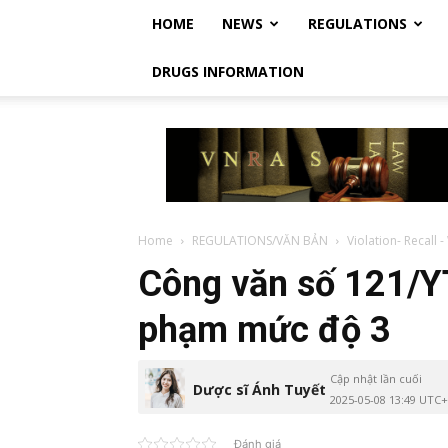
HOME
NEWS
REGULATIONS
DRUGS INFORMATION
Vietnam
Regulatory
Affairs
Society
–
Luật
Home
REGULATIONS/VĂN BẢN
Violation- Recall
Dược
Công văn số 121/YT 
Việt
Nam
phạm mức độ 3
Cập nhật lần cuối
Dược sĩ Ánh Tuyết
2025-05-08 13:49 UTC
Đánh giá