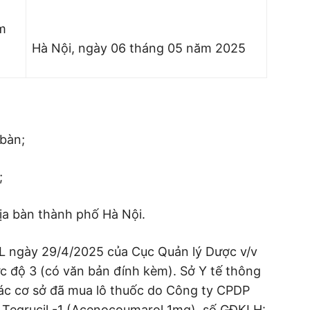
ạm
Hà Nội, ngày 06 tháng 05 năm 2025
 bàn;
;
ịa bàn thành phố Hà Nội.
 ngày 29/4/2025 của Cục Quản lý Dược v/v
c độ 3 (có văn bản đính kèm). Sở Y tế thông
các cơ sở đã mua lô thuốc do Công ty CPDP
n Tegrucil -1 (Acenocoumarol 1mg), số GĐKLH: