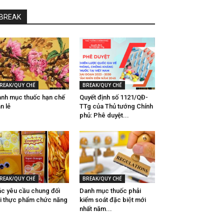
BREAK
REAK/QUY CHẾ
BREAK/QUY CHẾ
nh mục thuốc hạn chế
Quyết định số 1121/QĐ-
n lẻ
TTg của Thủ tướng Chính
phủ: Phê duyệt...
REAK/QUY CHẾ
BREAK/QUY CHẾ
́c yêu cầu chung đối
Danh mục thuốc phải
́i thực phẩm chức năng
kiểm soát đặc biệt mới
nhất năm...