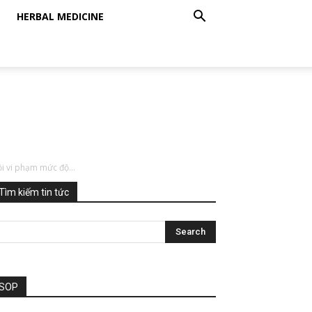
HERBAL MEDICINE
ồi vi phạm mức độ...
Tìm kiếm tin tức
SOP