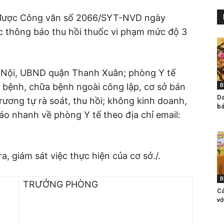
 được Công văn số 2066/SYT-NVD ngày
ệc thông báo thu hồi thuốc vi phạm mức độ 3
à Nội, UBND quận Thanh Xuân; phòng Y tế
bệnh, chữa bệnh ngoài công lập, cơ sở bán
B
Da
rương tự rà soát, thu hồi; không kinh doanh,
bá
o nhanh về phòng Y tế theo địa chỉ email:
a, giám sát việc thực hiện của cơ sở./.
B
TRƯỞNG PHÒNG
Ca
vơ