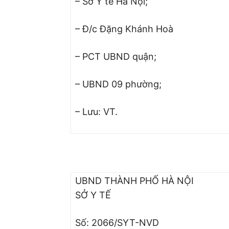
– Sở Y tế Hà Nội;
– Đ/c Đặng Khánh Hoà
– PCT UBND quận;
– UBND 09 phường;
– Lưu: VT.
UBND THÀNH PHỐ HÀ NỘI
SỞ Y TẾ
Số: 2066/SYT-NVD