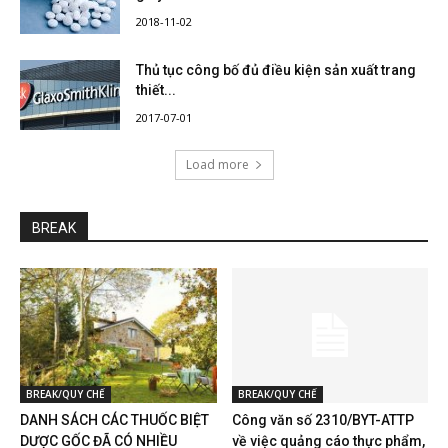
2018-11-02
Thủ tục công bố đủ điều kiện sản xuất trang
thiết...
2017-07-01
Load more
BREAK
BREAK/QUY CHẾ
BREAK/QUY CHẾ
DANH SÁCH CÁC THUỐC BIỆT
Công văn số 2310/BYT-ATTP
DƯỢC GỐC ĐÃ CÓ NHIỀU
về việc quảng cáo thực phẩm,