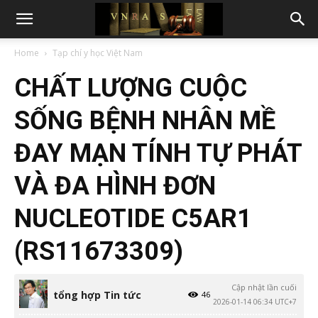
Home
Tạp chí y học Việt Nam
CHẤT LƯỢNG CUỘC
SỐNG BỆNH NHÂN MỀ
ĐAY MẠN TÍNH TỰ PHÁT
VÀ ĐA HÌNH ĐƠN
NUCLEOTIDE C5AR1
(RS11673309)
Cập nhật lần cuối
tổng hợp Tin tức
46
2026-01-14 06:34 UTC+7