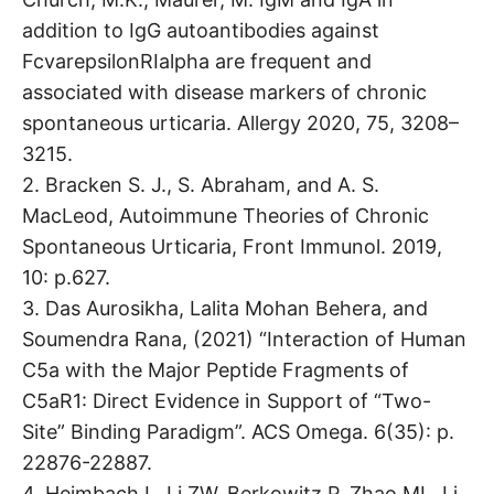
addition to IgG autoantibodies against
FcvarepsilonRIalpha are frequent and
associated with disease markers of chronic
spontaneous urticaria. Allergy 2020, 75, 3208–
3215.
2. Bracken S. J., S. Abraham, and A. S.
MacLeod, Autoimmune Theories of Chronic
Spontaneous Urticaria, Front Immunol. 2019,
10: p.627.
3. Das Aurosikha, Lalita Mohan Behera, and
Soumendra Rana, (2021) “Interaction of Human
C5a with the Major Peptide Fragments of
C5aR1: Direct Evidence in Support of “Two-
Site” Binding Paradigm”. ACS Omega. 6(35): p.
22876-22887.
4. Heimbach L, Li ZW, Berkowitz P, Zhao ML, Li