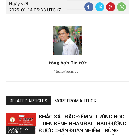
Ngày viết:
2026-01-14 06:33 UTC+7
tổng hợp Tin tức
https://vnras.com
RELATED ARTICLES
MORE FROM AUTHOR
KHẢO SÁT ĐẶC ĐIỂM VI TRÙNG HỌC
TRÊN BỆNH NHÂN ĐÁI THÁO ĐƯỜNG
Tạp chí y học
ĐƯỢC CHẨN ĐOÁN NHIỄM TRÙNG
Việt Nam