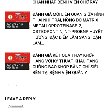
CHÂN NHẬP BỆNH VIỆN CHỢ RẪY
ĐÁNH GIÁ MỐI LIÊN QUAN GIỮA HÌNH
THÁI NHĨ TRÁI, NỒNG ĐỘ MATRIX
Tạp chí y học
METALLOPROTEINASE-2,
Việt Nam
OSTEOPONTIN, NT-PROBNP HUYẾT
TƯƠNG, ĐẶC ĐIỂM LÂM SÀNG, CẬN
LÂM...
ĐÁNH GIÁ KẾT QUẢ THAY KHỚP
HÁNG VỚI KỸ THUẬT KHÂU TĂNG
Tạp chí y học
CƯỜNG BAO KHỚP BẰNG CHỈ SIÊU
Việt Nam
BỀN TẠI BỆNH VIỆN QUÂN Y...
LEAVE A REPLY