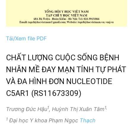
Tải/Xem file PDF
CHẤT LƯỢNG CUỘC SỐNG BỆNH
NHÂN MỀ ĐAY MẠN TÍNH TỰ PHÁT
VÀ ĐA HÌNH ĐƠN NUCLEOTIDE
C5AR1 (RS11673309)
1
1,
Trương Đức Hậu
, Huỳnh Thị Xuân Tâm
1
Đại học Y khoa Phạm Ngọc
Thạch