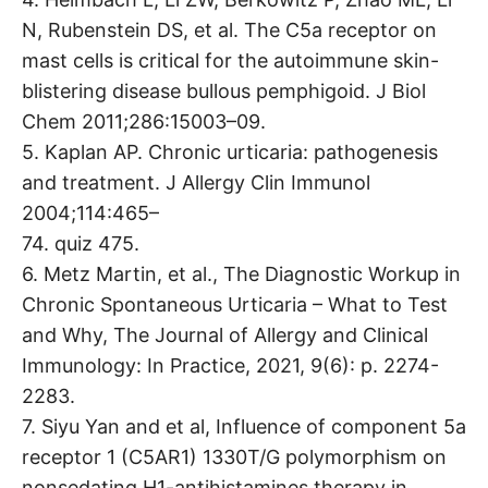
N, Rubenstein DS, et al. The C5a receptor on
mast cells is critical for the autoimmune skin-
blistering disease bullous pemphigoid. J Biol
Chem 2011;286:15003–09.
5. Kaplan AP. Chronic urticaria: pathogenesis
and treatment. J Allergy Clin Immunol
2004;114:465–
74. quiz 475.
6. Metz Martin, et al., The Diagnostic Workup in
Chronic Spontaneous Urticaria – What to Test
and Why, The Journal of Allergy and Clinical
Immunology: In Practice, 2021, 9(6): p. 2274-
2283.
7. Siyu Yan and et al, Influence of component 5a
receptor 1 (C5AR1) 1330T/G polymorphism on
nonsedating H1-antihistamines therapy in