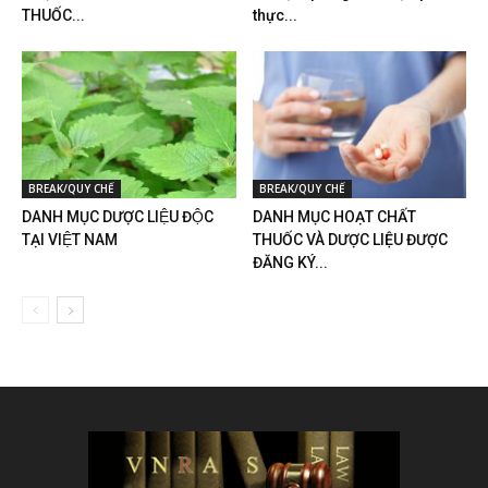
THUỐC...
thực...
BREAK/QUY CHẾ
BREAK/QUY CHẾ
DANH MỤC DƯỢC LIỆU ĐỘC
DANH MỤC HOẠT CHẤT
TẠI VIỆT NAM
THUỐC VÀ DƯỢC LIỆU ĐƯỢC
ĐĂNG KÝ...