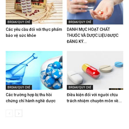
BREAK/QUY CHẾ
BREAK/QUY CHẾ
Các yêu cầu đối với thực phẩm
DANH MỤC HOẠT CHẤT
bảo vệ sức khỏe
THUỐC VÀ DƯỢC LIỆU ĐƯỢC
ĐĂNG KÝ...
BREAK/QUY CHẾ
BREAK/QUY CHẾ
Các trường hợp bị thu hồi
Điều kiện đối với người chịu
chứng chỉ hành nghề dược
trách nhiệm chuyên môn về...