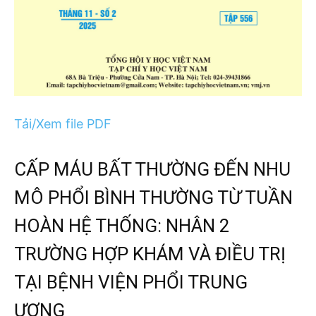
Tải/Xem file PDF
CẤP MÁU BẤT THƯỜNG ĐẾN NHU
MÔ PHỔI BÌNH THƯỜNG TỪ TUẦN
HOÀN HỆ THỐNG: NHÂN 2
TRƯỜNG HỢP KHÁM VÀ ĐIỀU TRỊ
TẠI BỆNH VIỆN PHỔI TRUNG
ƯƠNG