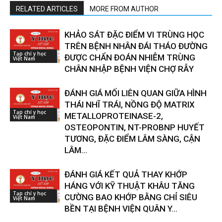
RELATED ARTICLES
MORE FROM AUTHOR
KHẢO SÁT ĐẶC ĐIỂM VI TRÙNG HỌC
TRÊN BỆNH NHÂN ĐÁI THÁO ĐƯỜNG
Tạp chí y học
ĐƯỢC CHẨN ĐOÁN NHIỄM TRÙNG
Việt Nam
CHÂN NHẬP BỆNH VIỆN CHỢ RẪY
ĐÁNH GIÁ MỐI LIÊN QUAN GIỮA HÌNH
THÁI NHĨ TRÁI, NỒNG ĐỘ MATRIX
Tạp chí y học
METALLOPROTEINASE-2,
Việt Nam
OSTEOPONTIN, NT-PROBNP HUYẾT
TƯƠNG, ĐẶC ĐIỂM LÂM SÀNG, CẬN
LÂM...
ĐÁNH GIÁ KẾT QUẢ THAY KHỚP
HÁNG VỚI KỸ THUẬT KHÂU TĂNG
Tạp chí y học
CƯỜNG BAO KHỚP BẰNG CHỈ SIÊU
Việt Nam
BỀN TẠI BỆNH VIỆN QUÂN Y...