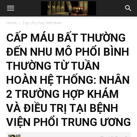
Home
Tạp chí y học Việt Nam
CẤP MÁU BẤT THƯỜNG
ĐẾN NHU MÔ PHỔI BÌNH
THƯỜNG TỪ TUẦN
HOÀN HỆ THỐNG: NHÂN
2 TRƯỜNG HỢP KHÁM
VÀ ĐIỀU TRỊ TẠI BỆNH
VIỆN PHỔI TRUNG ƯƠNG