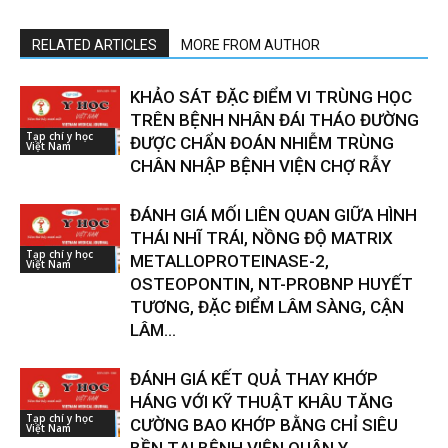
RELATED ARTICLES
MORE FROM AUTHOR
KHẢO SÁT ĐẶC ĐIỂM VI TRÙNG HỌC
TRÊN BỆNH NHÂN ĐÁI THÁO ĐƯỜNG
Tạp chí y học
ĐƯỢC CHẨN ĐOÁN NHIỄM TRÙNG
Việt Nam
CHÂN NHẬP BỆNH VIỆN CHỢ RẪY
ĐÁNH GIÁ MỐI LIÊN QUAN GIỮA HÌNH
THÁI NHĨ TRÁI, NỒNG ĐỘ MATRIX
Tạp chí y học
METALLOPROTEINASE-2,
Việt Nam
OSTEOPONTIN, NT-PROBNP HUYẾT
TƯƠNG, ĐẶC ĐIỂM LÂM SÀNG, CẬN
LÂM...
ĐÁNH GIÁ KẾT QUẢ THAY KHỚP
HÁNG VỚI KỸ THUẬT KHÂU TĂNG
Tạp chí y học
CƯỜNG BAO KHỚP BẰNG CHỈ SIÊU
Việt Nam