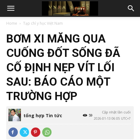
Home
Tạp chí y học Việt Nam
BƠM XI MĂNG QUA
CUỐNG ĐỐT SỐNG ĐÃ
CỐ ĐỊNH NẸP VÍT LỐI
SAU: BÁO CÁO MỘT
TRƯỜNG HỢP
Cập nhật lần cuối
tổng hợp Tin tức
59
2026-01-13 06:05 UTC+7