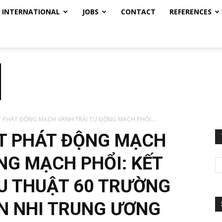
INTERNATIONAL
JOBS
CONTACT
REFERENCES
PHÁT ĐỘNG MẠCH VÀNH TRÁI TỪ ĐỘNG MẠCH PHỔI:...
T PHÁT ĐỘNG MẠCH
NG MẠCH PHỔI: KẾT
ẪU THUẬT 60 TRƯỜNG
ỆN NHI TRUNG ƯƠNG