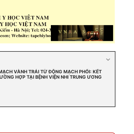
ẠCH VÀNH TRÁI TỪ ĐỘNG MẠCH PHỔI: KẾT
RƯỜNG HỢP TẠI BỆNH VIỆN NHI TRUNG ƯƠNG