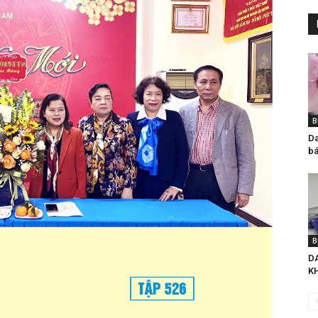
B
Da
bá
B
D
K