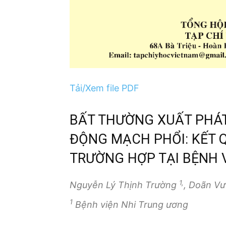
Tải/Xem file PDF
BẤT THƯỜNG XUẤT PHÁT
ĐỘNG MẠCH PHỔI: KẾT Q
TRƯỜNG HỢP TẠI BỆNH 
1,
Nguyễn Lý Thịnh Trường
, Doãn V
1
Bệnh viện Nhi Trung ương