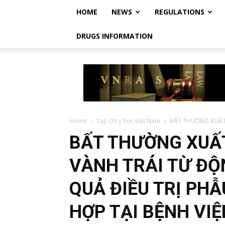
HOME
NEWS
REGULATIONS
DRUGS INFORMATION
Vietnam
Regulatory
Affairs
Society
–
Luật
Home
Tạp chí y học Việt Nam
BẤT THƯỜNG XUẤT 
Dược
BẤT THƯỜNG XUẤ
Việt
Nam
VÀNH TRÁI TỪ ĐỘ
QUẢ ĐIỀU TRỊ PH
HỢP TẠI BỆNH VI