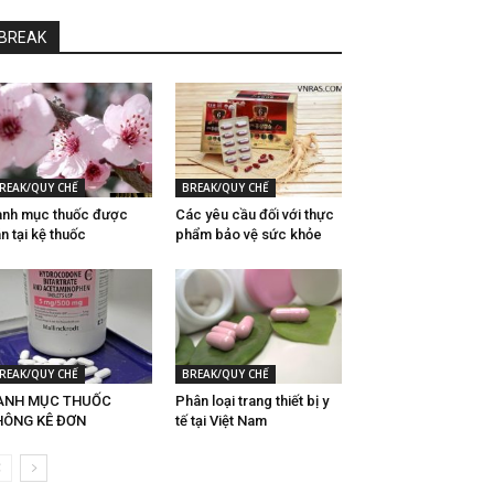
BREAK
REAK/QUY CHẾ
BREAK/QUY CHẾ
nh mục thuốc được
Các yêu cầu đối với thực
n tại kệ thuốc
phẩm bảo vệ sức khỏe
REAK/QUY CHẾ
BREAK/QUY CHẾ
ANH MỤC THUỐC
Phân loại trang thiết bị y
HÔNG KÊ ĐƠN
tế tại Việt Nam