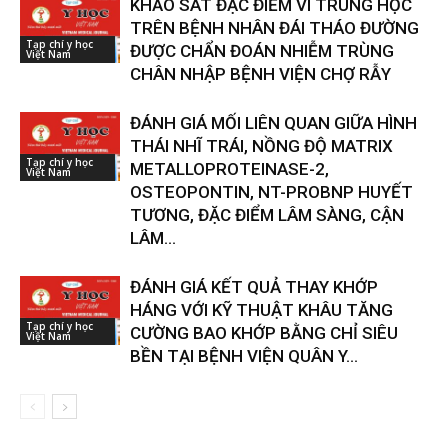
KHẢO SÁT ĐẶC ĐIỂM VI TRÙNG HỌC
TRÊN BỆNH NHÂN ĐÁI THÁO ĐƯỜNG
Tạp chí y học
ĐƯỢC CHẨN ĐOÁN NHIỄM TRÙNG
Việt Nam
CHÂN NHẬP BỆNH VIỆN CHỢ RẪY
ĐÁNH GIÁ MỐI LIÊN QUAN GIỮA HÌNH
THÁI NHĨ TRÁI, NỒNG ĐỘ MATRIX
Tạp chí y học
METALLOPROTEINASE-2,
Việt Nam
OSTEOPONTIN, NT-PROBNP HUYẾT
TƯƠNG, ĐẶC ĐIỂM LÂM SÀNG, CẬN
LÂM...
ĐÁNH GIÁ KẾT QUẢ THAY KHỚP
HÁNG VỚI KỸ THUẬT KHÂU TĂNG
Tạp chí y học
CƯỜNG BAO KHỚP BẰNG CHỈ SIÊU
Việt Nam
BỀN TẠI BỆNH VIỆN QUÂN Y...