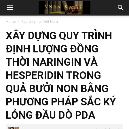
Home
Tạp chí y học Việt Nam
XÂY DỰNG QUY TRÌNH
ĐỊNH LƯỢNG ĐỒNG
THỜI NARINGIN VÀ
HESPERIDIN TRONG
QUẢ BƯỞI NON BẰNG
PHƯƠNG PHÁP SẮC KÝ
LỎNG ĐẦU DÒ PDA