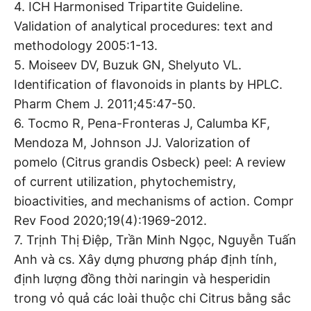
4. ICH Harmonised Tripartite Guideline.
Validation of analytical procedures: text and
methodology 2005:1-13.
5. Moiseev DV, Buzuk GN, Shelyuto VL.
Identification of flavonoids in plants by HPLC.
Pharm Chem J. 2011;45:47-50.
6. Tocmo R, Pena-Fronteras J, Calumba KF,
Mendoza M, Johnson JJ. Valorization of
pomelo (Citrus grandis Osbeck) peel: A review
of current utilization, phytochemistry,
bioactivities, and mechanisms of action. Compr
Rev Food 2020;19(4):1969-2012.
7. Trịnh Thị Điệp, Trần Minh Ngọc, Nguyễn Tuấn
Anh và cs. Xây dựng phương pháp định tính,
định lượng đồng thời naringin và hesperidin
trong vỏ quả các loài thuộc chi Citrus bằng sắc