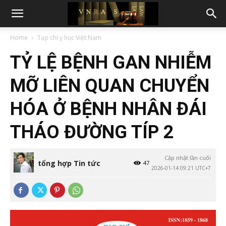
Home
Tạp chí y học Việt Nam
TỶ LỆ BỆNH GAN NHIỄM
MỠ LIÊN QUAN CHUYỂN
HÓA Ở BỆNH NHÂN ĐÁI
THÁO ĐƯỜNG TÍP 2
Cập nhật lần cuối
tổng hợp Tin tức
47
2026-01-14 09:21 UTC+7