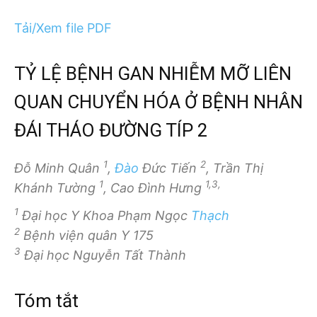
Tải/Xem file PDF
TỶ LỆ BỆNH GAN NHIỄM MỠ LIÊN
QUAN CHUYỂN HÓA Ở BỆNH NHÂN
ĐÁI THÁO ĐƯỜNG TÍP 2
1
2
Đỗ Minh Quân
,
Đào
Đức Tiến
, Trần Thị
1
1,3,
Khánh Tường
, Cao Đình Hưng
1
Đại học Y Khoa Phạm Ngọc
Thạch
2
Bệnh viện quân Y 175
3
Đại học Nguyễn Tất Thành
Tóm tắt