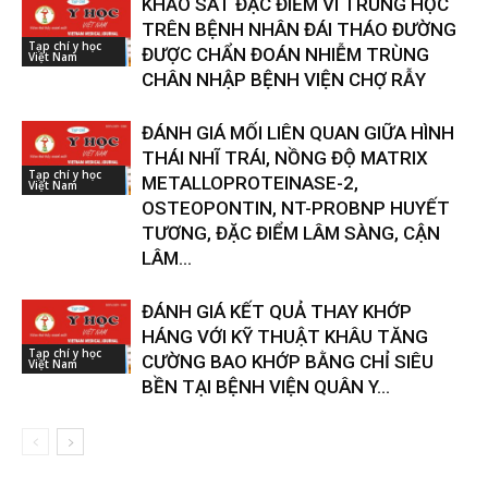
KHẢO SÁT ĐẶC ĐIỂM VI TRÙNG HỌC
TRÊN BỆNH NHÂN ĐÁI THÁO ĐƯỜNG
Tạp chí y học
ĐƯỢC CHẨN ĐOÁN NHIỄM TRÙNG
Việt Nam
CHÂN NHẬP BỆNH VIỆN CHỢ RẪY
ĐÁNH GIÁ MỐI LIÊN QUAN GIỮA HÌNH
THÁI NHĨ TRÁI, NỒNG ĐỘ MATRIX
Tạp chí y học
METALLOPROTEINASE-2,
Việt Nam
OSTEOPONTIN, NT-PROBNP HUYẾT
TƯƠNG, ĐẶC ĐIỂM LÂM SÀNG, CẬN
LÂM...
ĐÁNH GIÁ KẾT QUẢ THAY KHỚP
HÁNG VỚI KỸ THUẬT KHÂU TĂNG
Tạp chí y học
CƯỜNG BAO KHỚP BẰNG CHỈ SIÊU
Việt Nam
BỀN TẠI BỆNH VIỆN QUÂN Y...