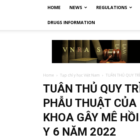
HOME
NEWS
REGULATIONS
DRUGS INFORMATION
Vietnam
Regulatory
Affairs
Society
–
Luật
Home
Tạp chí y học Việt Nam
TUÂN THỦ QUY TRÌ
Dược
TUÂN THỦ QUY TR
Việt
Nam
PHẪU THUẬT CỦA 
KHOA GÂY MÊ HỒI
Y 6 NĂM 2022