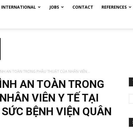
INTERNATIONAL
JOBS
CONTACT
REFERENCES
NH AN TOÀN TRONG PHẪU THUẬT CỦA NHÂN VIÊN...
ÌNH AN TOÀN TRONG
NHÂN VIÊN Y TẾ TẠI
 SỨC BỆNH VIỆN QUÂN