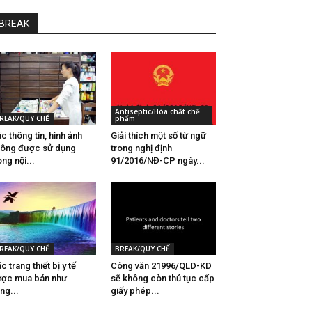
BREAK
Antiseptic/Hóa chất chế
REAK/QUY CHẾ
phẩm
c thông tin, hình ảnh
Giải thích một số từ ngữ
ông được sử dụng
trong nghị định
ong nội...
91/2016/NĐ-CP ngày...
REAK/QUY CHẾ
BREAK/QUY CHẾ
c trang thiết bị y tế
Công văn 21996/QLD-KD
ợc mua bán như
sẽ không còn thủ tục cấp
̀ng...
giấy phép...