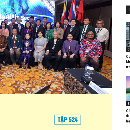
B
Cá
kh
tr
B
Cá
đư
ha