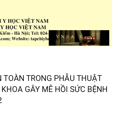
N TOÀN TRONG PHẪU THUẬT
I KHOA GÂY MÊ HỒI SỨC BỆNH
2