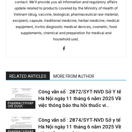
contact. We'll provide you all information and regulatory affairs
update related to products covered by the Ministry of Health of
Vietnam (drug, vaccine, biological, pharmaceutical raw material,
excipient, capsule, traditional medicine, herbal medicine, medical
equipment, invitro diagnostic medical devices, cosmetic, food
supplements, chemical and preparation for medical and
household use).
RELATED ARTICLES
MORE FROM AUTHOR
Công văn số : 2872/SYT-NVD Sở Y tế
Hà Nội ngày 11 tháng 6 năm 2025 Về
PHARMACY/PHÁP
việc thông báo thu hồi thuốc vi...
CHẾ DƯỢC
Công văn số : 2874/SYT-NVD Sở y tế
Hà Nội ngày 11 tháng 6 năm 2025 Về
PHARMACY/PHÁP