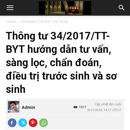
Home
PHARMACY/PHÁP CHẾ DƯỢC
Thông tư 34/2017/TT-
BYT hướng dẫn tư vấn,
sàng lọc, chẩn đoán,
điều trị trước sinh và sơ
sinh
Cập nhật lần cuối
Admin
1517
2017-09-05 14:17 UTC+7