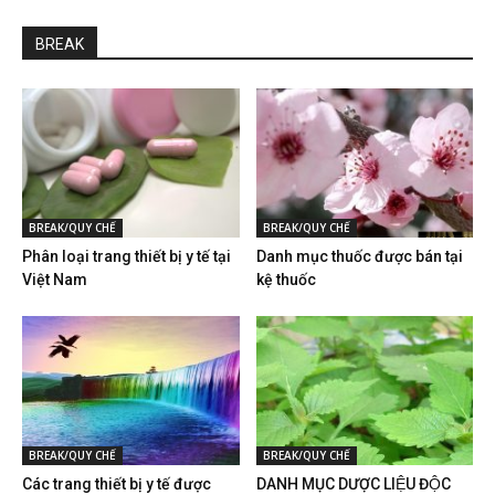
BREAK
BREAK/QUY CHẾ
BREAK/QUY CHẾ
Phân loại trang thiết bị y tế tại
Danh mục thuốc được bán tại
Việt Nam
kệ thuốc
BREAK/QUY CHẾ
BREAK/QUY CHẾ
Các trang thiết bị y tế được
DANH MỤC DƯỢC LIỆU ĐỘC