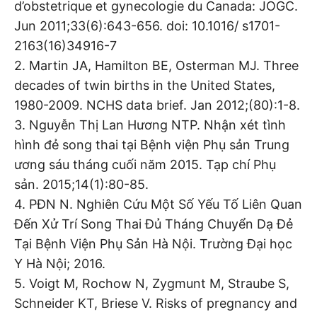
d’obstetrique et gynecologie du Canada: JOGC.
Jun 2011;33(6):643-656. doi: 10.1016/ s1701-
2163(16)34916-7
2. Martin JA, Hamilton BE, Osterman MJ. Three
decades of twin births in the United States,
1980-2009. NCHS data brief. Jan 2012;(80):1-8.
3. Nguyễn Thị Lan Hương NTP. Nhận xét tình
hình đẻ song thai tại Bệnh viện Phụ sản Trung
ương sáu tháng cuối năm 2015. Tạp chí Phụ
sản. 2015;14(1):80-85.
4. PĐN N. Nghiên Cứu Một Số Yếu Tố Liên Quan
Đến Xử Trí Song Thai Đủ Tháng Chuyển Dạ Đẻ
Tại Bệnh Viện Phụ Sản Hà Nội. Trường Đại học
Y Hà Nội; 2016.
5. Voigt M, Rochow N, Zygmunt M, Straube S,
Schneider KT, Briese V. Risks of pregnancy and