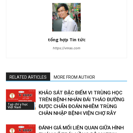
tổng hợp Tin tức
https://vnras.com
RELATED ARTICLES
MORE FROM AUTHOR
KHẢO SÁT ĐẶC ĐIỂM VI TRÙNG HỌC
TRÊN BỆNH NHÂN ĐÁI THÁO ĐƯỜNG
Tạp chí y học
ĐƯỢC CHẨN ĐOÁN NHIỄM TRÙNG
Việt Nam
CHÂN NHẬP BỆNH VIỆN CHỢ RẪY
ĐÁNH GIÁ MỐI LIÊN QUAN GIỮA HÌNH