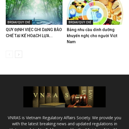
BREAK/QUY CHẾ
BREAK/QUY CHẾ
QUY ĐỊNH VIỆC GHI DẠNG BÀO
Bảng nhu cầu dinh dưỡng
CHẾ TẠI KẾ HOẠCH LỰA...
khuyến nghị cho người Việt
Nam
VNRAS is Vietnam Regulatory Affairs Society. We provide you
with the latest breaking news and updated regulations in