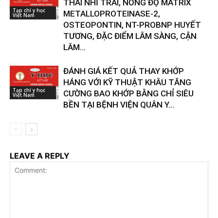
THÁI NHĨ TRÁI, NỒNG ĐỘ MATRIX
Tạp chí y học
METALLOPROTEINASE-2,
Việt Nam
OSTEOPONTIN, NT-PROBNP HUYẾT
TƯƠNG, ĐẶC ĐIỂM LÂM SÀNG, CẬN
LÂM...
ĐÁNH GIÁ KẾT QUẢ THAY KHỚP
HÁNG VỚI KỸ THUẬT KHÂU TĂNG
Tạp chí y học
CƯỜNG BAO KHỚP BẰNG CHỈ SIÊU
Việt Nam
BỀN TẠI BỆNH VIỆN QUÂN Y...
LEAVE A REPLY