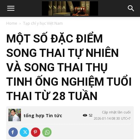
Home
Tạp chí y học Việt Nam
MỘT SỐ ĐẶC ĐIỂM
SONG THAI TỰ NHIÊN
VÀ SONG THAI THỤ
TINH ỐNG NGHIỆM TUỔI
THAI TỪ 28 TUẦN
Cập nhật lần cuối
tổng hợp Tin tức
52
2026-01-14 08:30 UTC+7