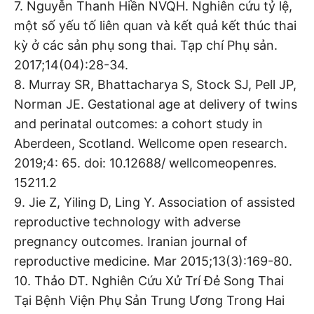
7. Nguyễn Thanh Hiền NVQH. Nghiên cứu tỷ lệ,
một số yếu tố liên quan và kết quả kết thúc thai
kỳ ở các sản phụ song thai. Tạp chí Phụ sản.
2017;14(04):28-34.
8. Murray SR, Bhattacharya S, Stock SJ, Pell JP,
Norman JE. Gestational age at delivery of twins
and perinatal outcomes: a cohort study in
Aberdeen, Scotland. Wellcome open research.
2019;4: 65. doi: 10.12688/ wellcomeopenres.
15211.2
9. Jie Z, Yiling D, Ling Y. Association of assisted
reproductive technology with adverse
pregnancy outcomes. Iranian journal of
reproductive medicine. Mar 2015;13(3):169-80.
10. Thảo DT. Nghiên Cứu Xử Trí Đẻ Song Thai
Tại Bệnh Viện Phụ Sản Trung Ương Trong Hai