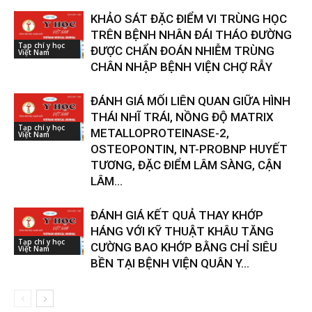
KHẢO SÁT ĐẶC ĐIỂM VI TRÙNG HỌC
TRÊN BỆNH NHÂN ĐÁI THÁO ĐƯỜNG
Tạp chí y học
ĐƯỢC CHẨN ĐOÁN NHIỄM TRÙNG
Việt Nam
CHÂN NHẬP BỆNH VIỆN CHỢ RẪY
ĐÁNH GIÁ MỐI LIÊN QUAN GIỮA HÌNH
THÁI NHĨ TRÁI, NỒNG ĐỘ MATRIX
Tạp chí y học
METALLOPROTEINASE-2,
Việt Nam
OSTEOPONTIN, NT-PROBNP HUYẾT
TƯƠNG, ĐẶC ĐIỂM LÂM SÀNG, CẬN
LÂM...
ĐÁNH GIÁ KẾT QUẢ THAY KHỚP
HÁNG VỚI KỸ THUẬT KHÂU TĂNG
Tạp chí y học
CƯỜNG BAO KHỚP BẰNG CHỈ SIÊU
Việt Nam
BỀN TẠI BỆNH VIỆN QUÂN Y...