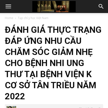
Home
Tạp chí y học Việt Nam
ĐÁNH GIÁ THỰC TRẠNG
ĐÁP ỨNG NHU CẦU
CHĂM SÓC GIẢM NHẸ
CHO BỆNH NHI UNG
THƯ TẠI BỆNH VIỆN K
CƠ SỞ TÂN TRIỀU NĂM
2022