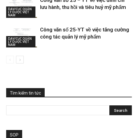
Công văn số 23 – YT về việc đình chỉ
lưu hành, thu hồi và tiêu huỷ mỹ phẩm
DAV/CỤC QUẢN
LÝ DƯỢC VIỆT
NAM
Công văn số 25-YT về việc tăng cường
công tác quản lý mỹ phẩm
DAV/CỤC QUẢN
LÝ DƯỢC VIỆT
NAM
Tìm kiếm tin tức
SOP