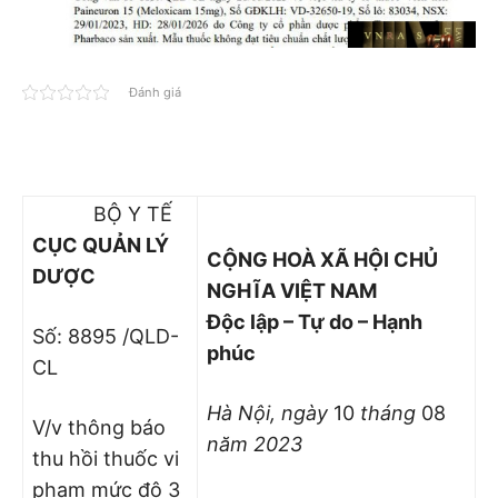
Đánh giá
BỘ Y TẾ
CỤC QUẢN LÝ
CỘNG HOÀ XÃ HỘI CHỦ
DƯỢC
NGHĨA VIỆT NAM
Độc lập – Tự do – Hạnh
Số: 8895 /QLD-
phúc
CL
Hà Nội, ngày
10
tháng
08
V/v thông báo
năm 2023
thu hồi thuốc vi
phạm mức độ 3