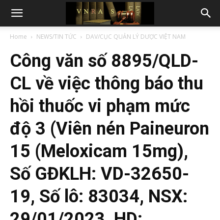
Home
NEWS/TIN TỨC
DAV/CỤC QUẢN LÝ DƯỢC VIỆT NAM
Công văn số 8895/QLD-
CL về việc thông báo thu
hồi thuốc vi phạm mức
độ 3 (Viên nén Paineuron
15 (Meloxicam 15mg),
Số GĐKLH: VD-32650-
19, Số lô: 83034, NSX:
29/01/2023, HD: