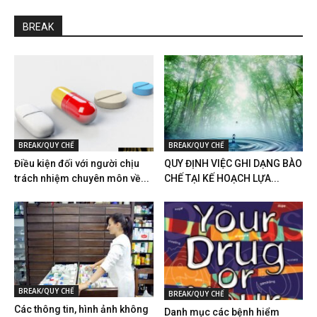
BREAK
BREAK/QUY CHẾ
BREAK/QUY CHẾ
Điều kiện đối với người chịu
QUY ĐỊNH VIỆC GHI DẠNG BÀO
trách nhiệm chuyên môn về...
CHẾ TẠI KẾ HOẠCH LỰA...
BREAK/QUY CHẾ
BREAK/QUY CHẾ
Các thông tin, hình ảnh không
Danh mục các bệnh hiểm