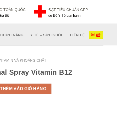
NG TOÀN QUỐC
ĐẠT TIÊU CHUẨN GPP
iá tốt
do Bộ Y Tế ban hành
 CHỨC NĂNG
Y TẾ – SỨC KHỎE
LIÊN HỆ
0
₫
VITAMIN VÀ KHOÁNG CHẤT
al Spray Vitamin B12
 Spray Vitamin B12 số lượng
THÊM VÀO GIỎ HÀNG