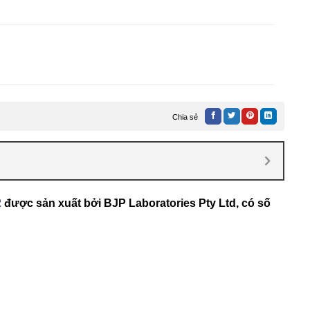
 chai 50ml
áng
Chia sẻ
2
được sản xuất bởi BJP Laboratories Pty Ltd, có số