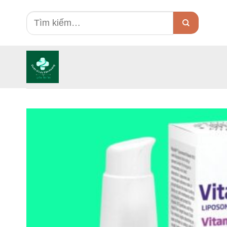
Skip
Tìm
to
kiếm:
content