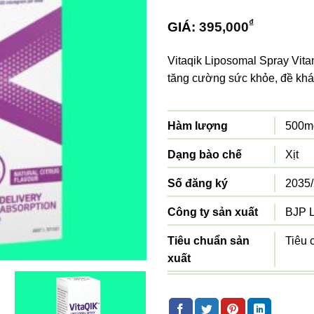
₫
GIÁ:
395,000
Vitaqik Liposomal Spray Vita
tăng cường sức khỏe, đề khá
Hàm lượng
500m
Dạng bào chế
Xịt
Số đăng ký
2035
Công ty sản xuất
BJP L
Tiêu chuẩn sản
Tiêu 
xuất
Xuất xứ
Úc