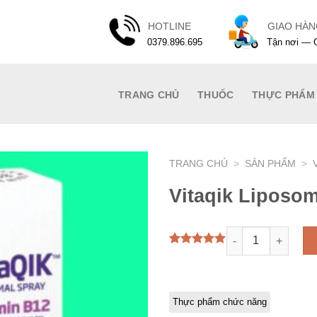
HOTLINE
GIAO HÀ
0379.896.695
Tận nơi — G
TRANG CHỦ
THUỐC
THỰC PHẨM
TRANG CHỦ
>
SẢN PHẨM
>
Vitaqik Liposom
Vitaqik Liposomal
5.00
1
trên 5
dựa trên
đánh giá
Thực phẩm chức năng