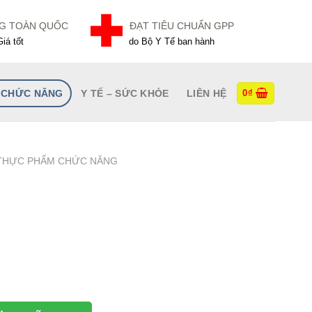
NG TOÀN QUỐC
ĐẠT TIÊU CHUẨN GPP
iá tốt
do Bộ Y Tế ban hành
 CHỨC NĂNG
Y TẾ – SỨC KHỎE
LIÊN HỆ
0
₫
THỰC PHẨM CHỨC NĂNG