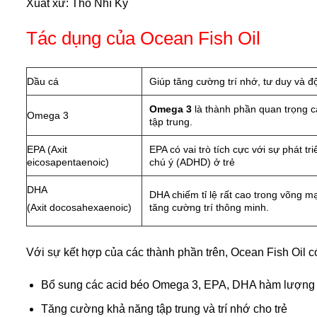
Xuất xứ: Thổ Nhĩ Kỳ
Tác dụng của Ocean Fish Oil
Dầu cá
Giúp tăng cường trí nhớ, tư duy và độ 
Omega 3
là thành phần quan trọng cấ
Omega 3
tập trung.
EPA (Axit
EPA có vai trò tích cực với sự phát t
eicosapentaenoic)
chú ý (ADHD) ở trẻ
DHA
DHA chiếm tỉ lệ rất cao trong võng mạ
tăng cường trí thông minh.
(Axit docosahexaenoic)
Với sự kết hợp của các thành phần trên, Ocean Fish Oil c
Bổ sung các acid béo Omega 3, EPA, DHA hàm lượng cao,
Tăng cường khả năng tập trung và trí nhớ cho trẻ