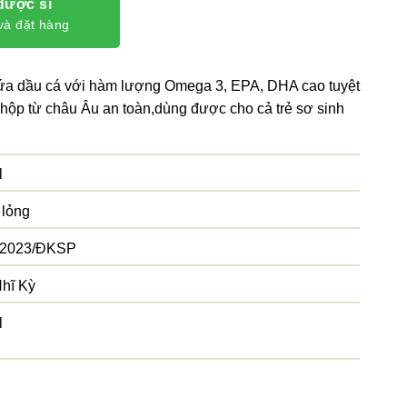
dược sĩ
và đặt hàng
ứa dầu cá với hàm lượng Omega 3, EPA, DHA cao tuyệt
hộp từ châu Âu an toàn,dùng được cho cả trẻ sơ sinh
l
 lỏng
/2023/ĐKSP
hĩ Kỳ
l