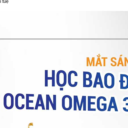
í tuệ