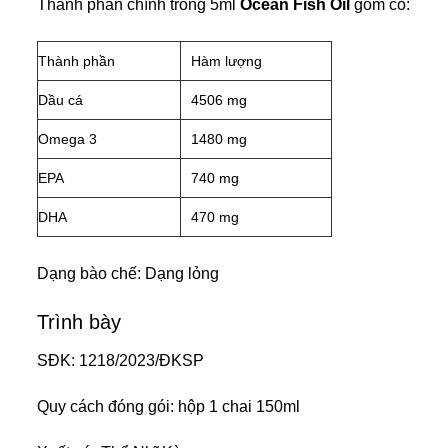
Thành phần chính trong 5ml
Ocean Fish Oil
gồm có:
Thành phần
Hàm lượng
Dầu cá
4506 mg
Omega 3
1480 mg
EPA
740 mg
DHA
470 mg
Dạng bào chế: Dạng lỏng
Trình bày
SĐK: 1218/2023/ĐKSP
Quy cách đóng gói: hộp 1 chai 150ml