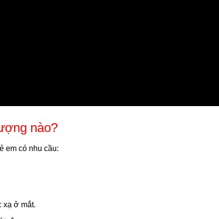
tượng nào?
rẻ em có nhu cầu:
c xạ ở mắt.