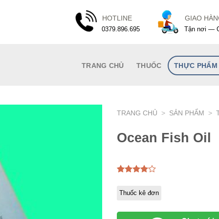
HOTLINE
GIAO HÀ
0379.896.695
Tận nơi — G
TRANG CHỦ
THUỐC
THỰC PHẨM
TRANG CHỦ
>
SẢN PHẨM
>
Ocean Fish Oil
4.00
1
trên
5 dựa
Thuốc kê đơn
trên
đánh
giá