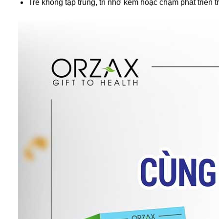
Trẻ không tập trung, trí nhớ kém hoặc chậm phát triển tr