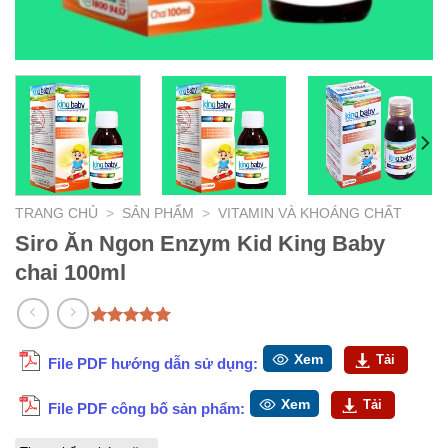
TRANG CHỦ
>
SẢN PHẨM
>
VITAMIN VÀ KHOÁNG CHẤT
Siro Ăn Ngon Enzym Kid King Baby
chai 100ml
5.00
1
trên 5
dựa trên
Xem
Tải
File PDF hướng dẫn sử dụng:
đánh giá
Xem
Tải
File PDF công bố sản phẩm: