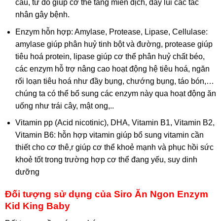
cầu, từ đó giúp cơ thể tăng miễn dịch, đẩy lùi các tác
nhân gây bệnh.
Enzym hỗn hợp: Amylase, Protease, Lipase, Cellulase:
amylase giúp phân huỷ tinh bột và đường, protease giúp
tiêu hoá protein, lipase giúp cơ thể phân huỷ chất béo,
các enzym hỗ trợ nâng cao hoạt động hệ tiêu hoá, ngăn
rối loạn tiêu hoá như đầy bụng, chướng bụng, táo bón,…
chúng ta có thể bổ sung các enzym này qua hoạt động ăn
uống như trái cây, mật ong,..
Vitamin pp (Acid nicotinic), DHA, Vitamin B1, Vitamin B2,
Vitamin B6: hỗn hợp vitamin giúp bổ sung vitamin cần
thiết cho cơ thê,r giúp cơ thể khoẻ mạnh và phục hồi sức
khoẻ tốt trong trường hợp cơ thể đang yếu, suy dinh
dưỡng
Đối tượng sử dụng của Siro Ăn Ngon Enzym
Kid King Baby