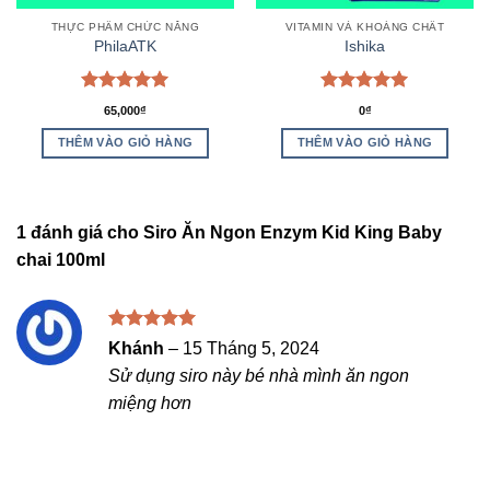
THỰC PHẨM CHỨC NĂNG
VITAMIN VÀ KHOÁNG CHẤT
PhilaATK
Ishika
Được xếp
Được xếp
65,000
₫
0
₫
hạng
5.00
hạng
5.00
5 sao
5 sao
THÊM VÀO GIỎ HÀNG
THÊM VÀO GIỎ HÀNG
1 đánh giá cho
Siro Ăn Ngon Enzym Kid King Baby
chai 100ml
Được xếp
Khánh
–
15 Tháng 5, 2024
hạng
5
5
Sử dụng siro này bé nhà mình ăn ngon
sao
miệng hơn