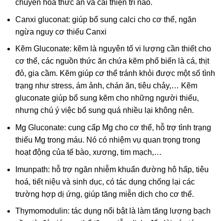
chuyển hoá thức ăn và cải thiện trí não.
Canxi gluconat: giúp bổ sung calci cho cơ thể, ngăn
ngừa nguy cơ thiếu Canxi
Kẽm Gluconate: kẽm là nguyên tố vi lượng cần thiết cho
cơ thể, các nguồn thức ăn chứa kẽm phổ biến là cá, thịt
đỏ, gia cầm. Kẽm giúp cơ thể tránh khỏi được một số tình
trạng như stress, ám ảnh, chán ăn, tiêu chảy,… Kẽm
gluconate giúp bổ sung kẽm cho những người thiếu,
nhưng chú ý việc bổ sung quá nhiều lại không nên.
Mg Gluconate: cung cấp Mg cho cơ thể, hỗ trợ tình trạng
thiếu Mg trong máu. Nó có nhiệm vụ quan trọng trong
hoạt động của tế bào, xương, tim mạch,…
Imunpath: hỗ trợ ngăn nhiễm khuẩn đường hô hấp, tiêu
hoá, tiết niệu và sinh dục, có tác dụng chống lại các
trường hợp dị ứng, giúp tăng miễn dịch cho cơ thể.
Thymomodulin: tác dụng nổi bật là làm tăng lượng bạch