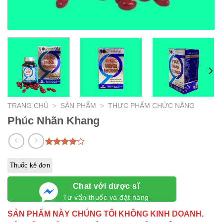
TRANG CHỦ
>
SẢN PHẨM
>
THỰC PHẨM CHỨC NĂNG
Phúc Nhãn Khang
4.00
1
trên
5 dựa
Thuốc kê đơn
trên
đánh
giá
Chat với dược sĩ
Tư vấn thuốc và đặt hàng
SẢN PHẨM NÀY CHÚNG TÔI KHÔNG KINH DOANH.