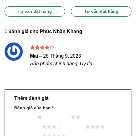
Được xếp
Được xếp
hạng
5.00
hạng
5.00
5 sao
5 sao
Tư vấn đặt hàng
Tư vấn đặt hàng
1 đánh giá cho
Phúc Nhãn Khang
Được
Mai
–
28 Tháng 9, 2023
xếp hạng
Sản phẩm chính hãng. Uy tín
4
5 sao
Thêm đánh giá
Đánh giá của bạn
*
1 trên 5 sao
2 trên 5 sao
3 trên 5 sao
4 trên 5 sao