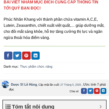
BÀI VIẾT NHẰM MỤC ĐÍCH CUNG CẤP THÔNG TIN
TỚI QUÝ BẠN ĐỌC!
Phúc Nhãn Khang với thành phần chứa vitamin A,C,E,
Lutein, Zeaxanthin, chiết xuất việt quất,… giúp dưỡng mắt,
cho đôi mắt sáng khỏe, hỗ trợ tăng cường thị lực và ngăn
ngừa thoái hóa điểm vàng.
Danh mục:
Thực phẩm chức năng
Dược Sĩ Lê Hùng
Ước tính 7 phút
, Cập nhật lần cuối:
27 Tháng 5, 2025
,
đọc
Chia sẻ
Tóm tắt nội dung