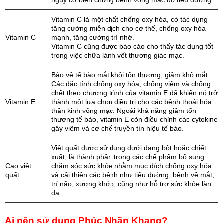
Vitamin C là một chất chống oxy hóa, có tác dụng
tăng cường miễn dịch cho cơ thể, chống oxy hóa
Vitamin C
mạnh, tăng cường trí nhớ.
Vitamin C cũng được báo cáo cho thấy tác dụng tốt
trong việc chữa lành vết thương giác mạc.
Bảo vệ tế bào mắt khỏi tổn thương, giảm khô mắt.
Các đặc tính chống oxy hóa, chống viêm và chống
chết theo chương trình của vitamin E đã khiến nó trở
Vitamin E
thành một lựa chọn điều trị cho các bệnh thoái hóa
thần kinh võng mạc. Ngoài khả năng giảm tổn
thương tế bào, vitamin E còn điều chỉnh các cytokine
gây viêm và cơ chế truyền tín hiệu tế bào.
Việt quất được sử dụng dưới dạng bột hoặc chiết
xuất, là thành phần trong các chế phẩm bổ sung
Cao việt
chăm sóc sức khỏe nhằm mục đích chống oxy hóa
quất
và cải thiện các bệnh như tiểu đường, bệnh về mắt,
trí não, xương khớp, cũng như hỗ trợ sức khỏe làn
da.
Ai nên sử dụng Phúc Nhãn Khang?