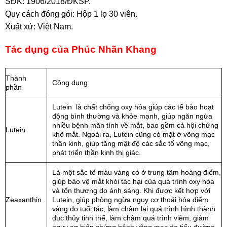
SĐK: 1906/2018/ĐKSP.
Quy cách đóng gói: Hộp 1 lọ 30 viên.
Xuất xứ: Việt Nam.
Tác dụng của Phúc Nhãn Khang
Thành
Công dụng
phần
Lutein là chất chống oxy hóa giúp các tế bào hoạt
động bình thường và khỏe mạnh, giúp ngăn ngừa
nhiều bệnh mãn tính về mắt, bao gồm cả hội chứng
Lutein
khô mắt. Ngoài ra, Lutein cũng có mặt ở võng mạc
thần kinh, giúp tăng mật độ các sắc tố võng mạc,
phát triển thần kinh thị giác.
Là một sắc tố màu vàng có ở trung tâm hoàng điểm,
giúp bảo vệ mắt khỏi tác hại của quá trình oxy hóa
và tổn thương do ánh sáng. Khi được kết hợp với
Zeaxanthin
Lutein, giúp phòng ngừa nguy cơ thoái hóa điểm
vàng do tuổi tác, làm chậm lại quá trình hình thành
đục thủy tinh thể, làm chậm quá trình viêm, giảm
nguy cơ biến chứng bệnh võng mạc do tiểu đường.