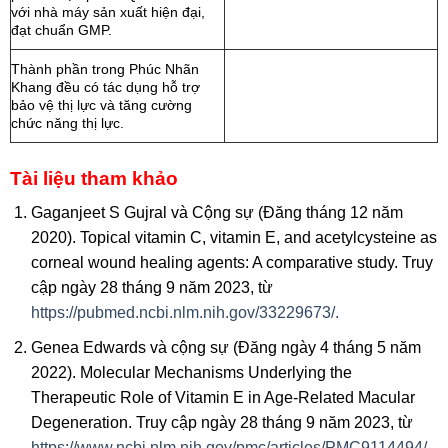
với nhà máy sản xuất hiện đại,
đạt chuẩn GMP.
Thành phần trong Phúc Nhãn
Khang đều có tác dụng hỗ trợ
bảo vệ thị lực và tăng cường
chức năng thị lực.
Tài liệu tham khảo
Gaganjeet S Gujral và Cộng sự (Đăng tháng 12 năm
2020). Topical vitamin C, vitamin E, and acetylcysteine as
corneal wound healing agents: A comparative study. Truy
cập ngày 28 tháng 9 năm 2023, từ
https://pubmed.ncbi.nlm.nih.gov/33229673/.
Genea Edwards và cộng sự (Đăng ngày 4 tháng 5 năm
2022). Molecular Mechanisms Underlying the
Therapeutic Role of Vitamin E in Age-Related Macular
Degeneration. Truy cập ngày 28 tháng 9 năm 2023, từ
https://www.ncbi.nlm.nih.gov/pmc/articles/PMC9114494/.