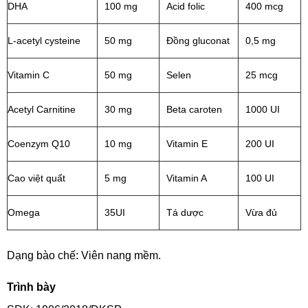
DHA
100 mg
Acid folic
400 mcg
L-acetyl cysteine
50 mg
Đồng gluconat
0,5 mg
Vitamin C
50 mg
Selen
25 mcg
Acetyl Carnitine
30 mg
Beta caroten
1000 UI
Coenzym Q10
10 mg
Vitamin E
200 UI
Cao việt quất
5 mg
Vitamin A
100 UI
Omega
35UI
Tá dược
Vừa đủ
Dạng bào chế: Viên nang mềm.
Trình bày