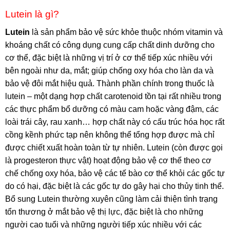
Lutein là gì?
Lutein
là sản phẩm bảo vệ sức khỏe thuộc nhóm vitamin và
khoáng chất có công dụng cung cấp chất dinh dưỡng cho
cơ thể, đặc biệt là những vị trí ở cơ thể tiếp xúc nhiều với
bên ngoài như da, mắt; giúp chống oxy hóa cho làn da và
bảo vệ đôi mắt hiệu quả. Thành phần chính trong thuốc là
lutein – một dạng hợp chất carotenoid tồn tại rất nhiều trong
các thực phẩm bổ dưỡng có màu cam hoặc vàng đậm, các
loài trái cây, rau xanh… hợp chất này có cấu trúc hóa học rất
cồng kềnh phức tạp nên không thể tổng hợp được mà chỉ
được chiết xuất hoàn toàn từ tự nhiên. Lutein (còn được gọi
là progesteron thực vật) hoạt động bảo vệ cơ thể theo cơ
chế chống oxy hóa, bảo vệ các tế bào cơ thể khỏi các gốc tự
do có hại, đặc biệt là các gốc tự do gây hại cho thủy tinh thể.
Bổ sung Lutein thường xuyên cũng làm cải thiện tình trạng
tổn thương ở mắt bảo vệ thị lực, đặc biệt là cho những
người cao tuổi và những người tiếp xúc nhiều với các