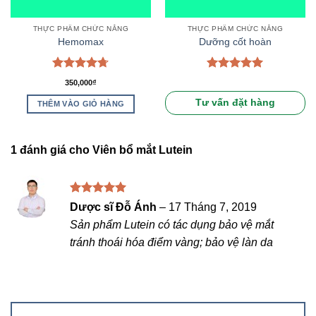
THỰC PHẨM CHỨC NĂNG
THỰC PHẨM CHỨC NĂNG
Hemomax
Dưỡng cốt hoàn
Được xếp
Được xếp
350,000
₫
hạng
4.67
hạng
5.00
5 sao
5 sao
Tư vấn đặt hàng
THÊM VÀO GIỎ HÀNG
1 đánh giá cho
Viên bổ mắt Lutein
Được xếp
Dược sĩ Đỗ Ánh
–
17 Tháng 7, 2019
hạng
5
5
Sản phẩm Lutein có tác dụng bảo vệ mắt
sao
tránh thoái hóa điểm vàng; bảo vệ làn da