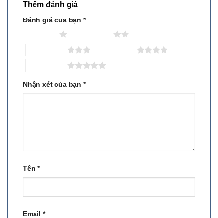
Thêm đánh giá
Đánh giá của bạn
*
1 trên 5 sao
2 trên 5 sao
3 trên 5 sao
4 trên 5 sao
5 trên 5 sao
Nhận xét của bạn
*
Tên
*
Email
*