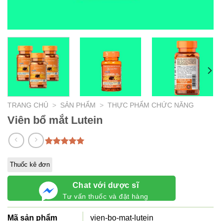
TRANG CHỦ
>
SẢN PHẨM
>
THỰC PHẨM CHỨC NĂNG
Viên bổ mắt Lutein
5.00
1
trên 5
dựa trên
Thuốc kê đơn
đánh giá
Chat với dược sĩ
Tư vấn thuốc và đặt hàng
Mã sản phẩm
vien-bo-mat-lutein