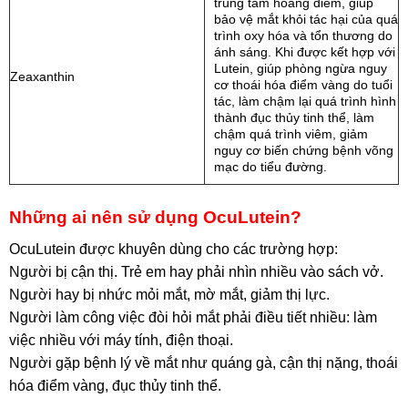
trung tâm hoàng điểm, giúp
bảo vệ mắt khỏi tác hại của quá
trình oxy hóa và tổn thương do
ánh sáng. Khi được kết hợp với
Lutein, giúp phòng ngừa nguy
Zeaxanthin
cơ thoái hóa điểm vàng do tuổi
tác, làm chậm lại quá trình hình
thành đục thủy tinh thể, làm
chậm quá trình viêm, giảm
nguy cơ biến chứng bệnh võng
mạc do tiểu đường.
Những ai nên sử dụng OcuLutein?
OcuLutein được khuyên dùng cho các trường hợp:
Người bị cận thị. Trẻ em hay phải nhìn nhiều vào sách vở.
Người hay bị nhức mỏi mắt, mờ mắt, giảm thị lực.
Người làm công việc đòi hỏi mắt phải điều tiết nhiều: làm
việc nhiều với máy tính, điện thoại.
Người gặp bệnh lý về mắt như quáng gà, cận thị nặng, thoái
hóa điểm vàng, đục thủy tinh thể.