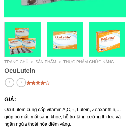
TRANG CHỦ
>
SẢN PHẨM
>
THỰC PHẨM CHỨC NĂNG
OcuLutein
4.00
1
trên
5 dựa
GIÁ:
trên
đánh
giá
OcuLutein cung cấp vitamin A,C,E, Lutein, Zeaxanthin,…
giúp bổ mắt, mắt sáng khỏe, hỗ trợ tăng cường thị lực và
ngăn ngừa thoái hóa điểm vàng.