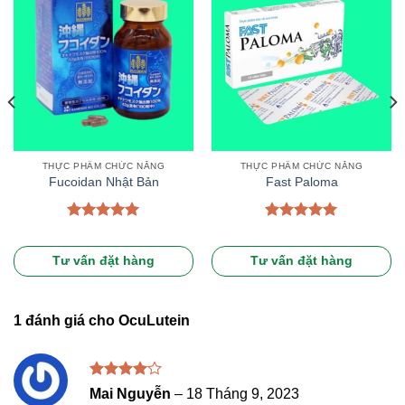
THỰC PHẨM CHỨC NĂNG
THỰC PHẨM CHỨC NĂNG
Fucoidan Nhật Bản
Fast Paloma
Được xếp
Được xếp
hạng
5.00
hạng
5.00
5 sao
5 sao
Tư vấn đặt hàng
Tư vấn đặt hàng
1 đánh giá cho
OcuLutein
Được
Mai Nguyễn
–
18 Tháng 9, 2023
xếp hạng