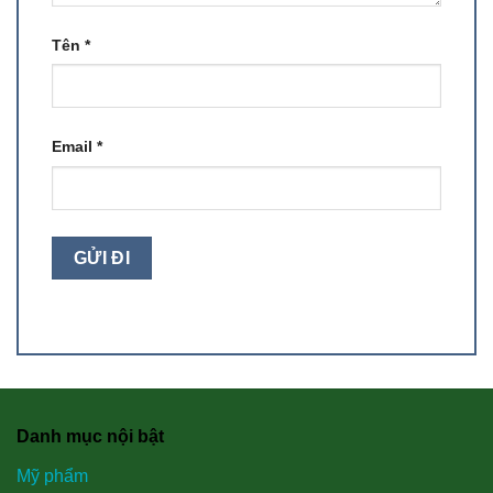
Tên
*
Email
*
Danh mục nội bật
Mỹ phẩm