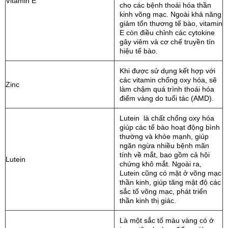
Vitamin E
cho các bệnh thoái hóa thần
kinh võng mạc. Ngoài khả năng
giảm tổn thương tế bào, vitamin
E còn điều chỉnh các cytokine
gây viêm và cơ chế truyền tín
hiệu tế bào.
Khi được sử dụng kết hợp với
các vitamin chống oxy hóa, sẽ
Zinc
làm chậm quá trình thoái hóa
điểm vàng do tuổi tác (AMD).
Lutein là chất chống oxy hóa
giúp các tế bào hoạt động bình
thường và khỏe mạnh, giúp
ngăn ngừa nhiều bệnh mãn
tính về mắt, bao gồm cả hội
Lutein
chứng khô mắt. Ngoài ra,
Lutein cũng có mặt ở võng mạc
thần kinh, giúp tăng mật độ các
sắc tố võng mạc, phát triển
thần kinh thị giác.
Là một sắc tố màu vàng có ở