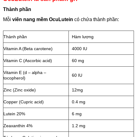
Thành phần
Mỗi
viên nang mềm OcuLutein
có chứa thành phần:
Thành phần
Hàm lượng
Vitamin A (Beta carotene)
4000 IU
Vitamin C (Ascorbic acid)
60 mg
Vitamin E (d – alpha –
60 IU
tocopherol)
Zinc (Zinc oxide)
12mg
Copper (Cupric acid)
0.4 mg
Lutein 20%
6 mg
Zeaxanthin 4%
1.2 mg