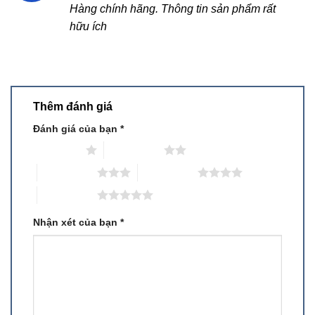
Hàng chính hãng. Thông tin sản phẩm rất
4
5 sao
hữu ích
Thêm đánh giá
Đánh giá của bạn
*
1 trên 5 sao
2 trên 5 sao
3 trên 5 sao
4 trên 5 sao
5 trên 5 sao
Nhận xét của bạn
*