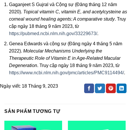
Gaganjeet S Gujral và Cộng sự (Đăng tháng 12 năm
2020).
Topical vitamin C, vitamin E, and acetylcysteine as
corneal wound healing agents: A comparative study
. Truy
cập ngày 18 tháng 9 năm 2023, từ
https://pubmed.ncbi.nlm.nih.gov/33229673/
.
Genea Edwards và cộng sự (Đăng ngày 4 tháng 5 năm
2022).
Molecular Mechanisms Underlying the
Therapeutic Role of Vitamin E in Age-Related Macular
Degeneration
. Truy cập ngày 18 tháng 9 năm 2023, từ
https://www.ncbi.nlm.nih.gov/pmc/articles/PMC9114494/
.
Ngày viết:
18 Tháng 9, 2023
SẢN PHẨM TƯƠNG TỰ