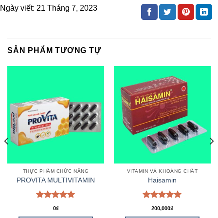
Ngày viết:
21 Tháng 7, 2023
SẢN PHẨM TƯƠNG TỰ
THỰC PHẨM CHỨC NĂNG
VITAMIN VÀ KHOÁNG CHẤT
PROVITA MULTIVITAMIN
Haisamin
Được xếp
Được xếp
0
₫
200,000
₫
hạng
5.00
hạng
5.00