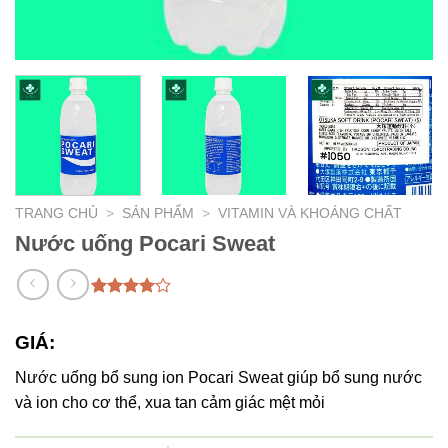
TRANG CHỦ
>
SẢN PHẨM
>
VITAMIN VÀ KHOÁNG CHẤT
Nước uống Pocari Sweat
4.00
1
trên
5 dựa
GIÁ:
trên
đánh
giá
Nước uống bổ sung ion Pocari Sweat giúp bổ sung nước
và ion cho cơ thể, xua tan cảm giác mệt mỏi