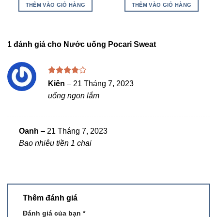
5 sao
5 sao
THÊM VÀO GIỎ HÀNG
THÊM VÀO GIỎ HÀNG
1 đánh giá cho
Nước uống Pocari Sweat
Được
Kiên
–
21 Tháng 7, 2023
xếp hạng
uống ngon lắm
4
5 sao
Oanh
–
21 Tháng 7, 2023
Bao nhiêu tiền 1 chai
Thêm đánh giá
Đánh giá của bạn
*