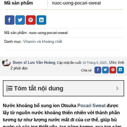
Mã sản phẩm
nuoc-uong-pocari-sweat
Mã sản phẩm:
nuoc-uong-pocari-sweat
Danh mục:
Vitamin và khoáng chất
Dược sĩ Lưu Văn Hoàng
Ước tính
, Cập nhật lần cuối:
10 Tháng 9, 2023
,
2 phút đọc
Chia sẻ
Tóm tắt nội dung
Nước khoáng bổ sung ion Otsuka
Pocari Sweat
được
lấy từ nguồn nước khoáng thiên nhiên với thành phần
tương tự như lượng nước mất đi của cơ thể, giúp bù
nước và các ion thiết yếu, tạo năng lượng, xua tan cảm