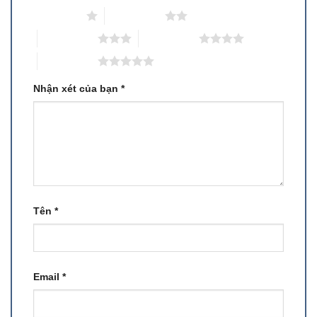
1 trên 5 sao
2 trên 5 sao
3 trên 5 sao
4 trên 5 sao
5 trên 5 sao
Nhận xét của bạn
*
Tên
*
Email
*