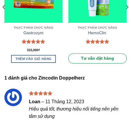
THỰC PHẨM CHỨC NĂNG
THỰC PHẨM CHỨC NĂNG
Gastrozym
HemoClin
Được xếp
Được xếp
315,000
₫
hạng
5.00
hạng
5.00
5 sao
5 sao
Tư vấn đặt hàng
THÊM VÀO GIỎ HÀNG
1 đánh giá cho
Zincodin Doppelherz
Được xếp
Loan
–
11 Tháng 12, 2023
hạng
5
5
Hiệu quả tốt, thương hiệu nổi tiếng nên yên
sao
tâm sử dụng