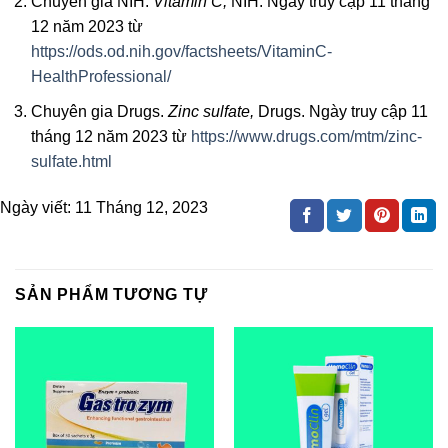
Chuyên gia NIH.
Vitamin C,
NIH. Ngày truy cập 11 tháng
12 năm 2023 từ
https://ods.od.nih.gov/factsheets/VitaminC-
HealthProfessional/
Chuyên gia Drugs.
Zinc sulfate,
Drugs. Ngày truy cập 11
tháng 12 năm 2023 từ
https://www.drugs.com/mtm/zinc-
sulfate.html
Ngày viết:
11 Tháng 12, 2023
SẢN PHẨM TƯƠNG TỰ