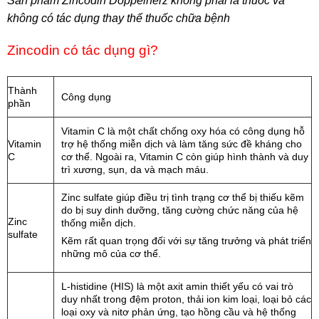
Sản phẩm Zincodin Doppelherz
không phải là thuốc và
không có tác dụng thay thế thuốc chữa bệnh
Zincodin có tác dụng gì?
Thành
Công dụng
phần
Vitamin C là một chất chống oxy hóa có công dụng hỗ
Vitamin
trợ hệ thống miễn dịch và làm tăng sức đề kháng cho
C
cơ thể. Ngoài ra, Vitamin C còn giúp hình thành và duy
trì xương, sụn, da và mạch máu.
Zinc sulfate giúp điều trị tình trạng cơ thể bị thiếu kẽm
do bị suy dinh dưỡng, tăng cường chức năng của hệ
Zinc
thống miễn dịch.
sulfate
Kẽm rất quan trọng đối với sự tăng trưởng và phát triển
những mô của cơ thể.
L-histidine (HIS) là một axit amin thiết yếu có vai trò
duy nhất trong đệm proton, thải ion kim loại, loại bỏ các
loại oxy và nitơ phản ứng, tạo hồng cầu và hệ thống