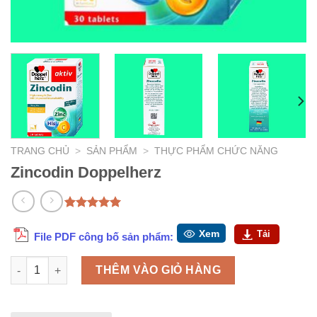
TRANG CHỦ
>
SẢN PHẨM
>
THỰC PHẨM CHỨC NĂNG
Zincodin Doppelherz
5.00
1
trên 5
dựa trên
Xem
Tải
File PDF công bố sản phẩm:
đánh giá
Zincodin Doppelherz số lượng
THÊM VÀO GIỎ HÀNG