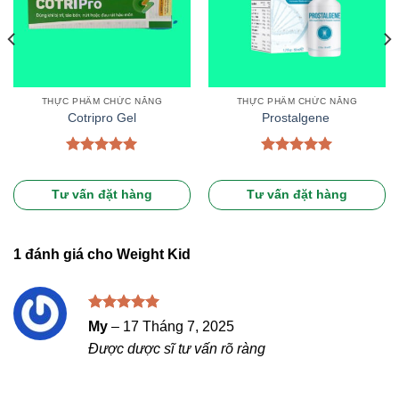
THỰC PHẨM CHỨC NĂNG
THỰC PHẨM CHỨC NĂNG
Cotripro Gel
Prostalgene
Được xếp
Được xếp
hạng
5.00
hạng
5.00
5 sao
5 sao
Tư vấn đặt hàng
Tư vấn đặt hàng
1 đánh giá cho
Weight Kid
Được xếp
My
–
17 Tháng 7, 2025
hạng
5
5
Được dược sĩ tư vấn rõ ràng
sao