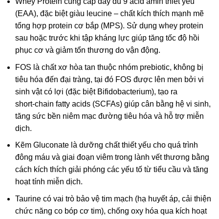
Whey Protein cung cấp đầy đủ 9 acid amin thiết yếu
(EAA), đặc biệt giàu leucine – chất kích thích mạnh mẽ
tổng hợp protein cơ bắp (MPS). Sử dụng whey protein
sau hoặc trước khi tập kháng lực giúp tăng tốc độ hồi
phục cơ và giảm tổn thương do vận động.
FOS là chất xơ hòa tan thuộc nhóm prebiotic, không bị
tiêu hóa đến đại tràng, tại đó FOS được lên men bởi vi
sinh vật có lợi (đặc biệt Bifidobacterium), tạo ra
short‑chain fatty acids (SCFAs) giúp cân bằng hệ vi sinh,
tăng sức bền niêm mạc đường tiêu hóa và hỗ trợ miễn
dịch.
Kẽm Gluconate là dưỡng chất thiết yếu cho quá trình
đông máu và giai đoạn viêm trong lành vết thương bằng
cách kích thích giải phóng các yếu tố từ tiểu cầu và tăng
hoạt tính miễn dịch.
Taurine có vai trò bảo vệ tim mạch (hạ huyết áp, cải thiện
chức năng co bóp cơ tim), chống oxy hóa qua kích hoạt