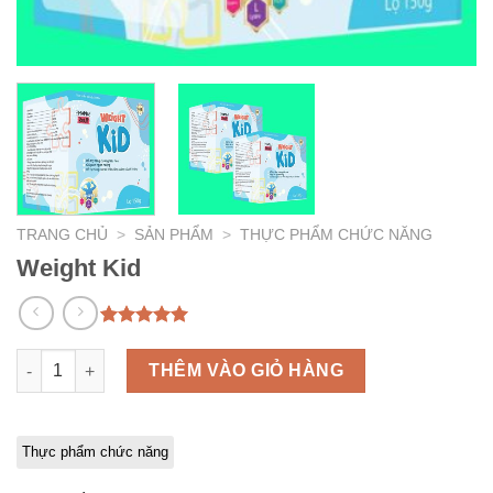
TRANG CHỦ
>
SẢN PHẨM
>
THỰC PHẨM CHỨC NĂNG
Weight Kid
5.00
1
trên 5
dựa trên
Weight Kid số lượng
THÊM VÀO GIỎ HÀNG
đánh giá
Thực phẩm chức năng