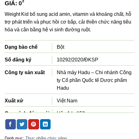
₫
GIÁ:
0
Weight Kid bổ sung acid amin, vitamin và khoáng chất, hỗ
trợ phát triển và phục hồi cơ bắp, cải thiện chức năng tiêu
hóa và cân bằng hệ vi sinh đường ruột.
Dạng bào chế
Bột
Số đăng ký
10292/2020/ĐKSP
Công ty sản xuất
Nhà máy Hadu – Chi nhánh Công
ty Cổ phần Quốc tế Dược phẩm
Hadu
Xuất xứ
Việt Nam
Quy cách đóng gói
Hộp 1 lọ 150g
Danh mục:
Thực phẩm chức năng