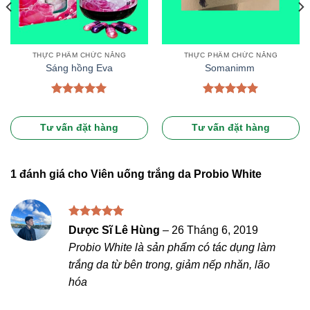
THỰC PHẨM CHỨC NĂNG
THỰC PHẨM CHỨC NĂNG
Sáng hồng Eva
Somanimm
Được xếp
Được xếp
hạng
5.00
hạng
5.00
5 sao
5 sao
Tư vấn đặt hàng
Tư vấn đặt hàng
1 đánh giá cho
Viên uống trắng da Probio White
Được xếp
Dược Sĩ Lê Hùng
–
26 Tháng 6, 2019
hạng
5
5
Probio White là sản phẩm có tác dụng làm
sao
trắng da từ bên trong, giảm nếp nhăn, lão
hóa