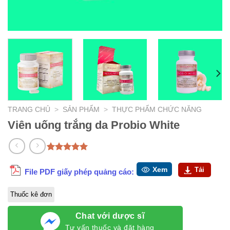
TRANG CHỦ
>
SẢN PHẨM
>
THỰC PHẨM CHỨC NĂNG
Viên uống trắng da Probio White
5.00
1
trên 5
dựa trên
Xem
Tải
File PDF giấy phép quảng cáo:
đánh giá
Thuốc kê đơn
Chat với dược sĩ
Tư vấn thuốc và đặt hàng