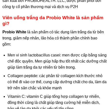
sản xuất bởi PROBIOHEALTH. LLC, được phân phối bởi
công ty cổ phần thương mại và dịch vụ P2H
Viên uống trắng da Probio White là sản phẩm
gì?
Probio White
là sản phẩm có tác dụng làm trắng da từ bên
trong, giảm nếp nhăn, lão hóa có thành phần chính bao
gồm:
Men vi sinh lactobacillus casei: men được cấp bằng sáng
chế độc quyền. Men giúp hấp thu tốt nhất các dưỡng chất
giúp làm trắng da tự nhiên từ bên trong.
Collagen peptide: các phân tử collagen kích thước nhỏ
có thể đi vào cơ thể, cung cấp dưỡng chất cho da, làm da
trở nên săn chắc và khỏe mạnh
Vitamin C: vitamin C giúp tổng hợp collagen tự nhiên,
đồng thời cũng là chất giúp tăng cường hệ miễn dịch,
bảo vệ làn da khỏi các yếu tố tấn công