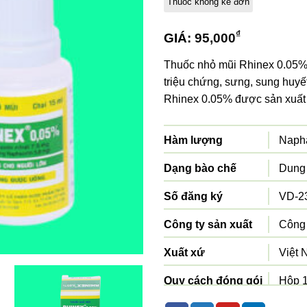
Thuốc không kê đơn
₫
GIÁ:
95,000
Thuốc nhỏ mũi Rhinex 0.05% c
triệu chứng, sưng, sung huyế
Rhinex 0.05% được sản xuấ
Hàm lượng
Napha
Dạng bào chế
Dung 
Số đăng ký
VD-2
Công ty sản xuất
Công
Xuất xứ
Việt
Quy cách đóng gói
Hộp 1