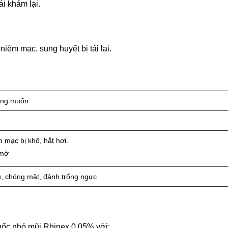
i khám lại.
iêm mạc, sung huyết bị tái lại.
ong muốn
m mạc bị khô, hắt hơi.
 mờ
, chóng mặt, đánh trống ngực
huốc nhỏ mũi Rhinex 0.05% với: