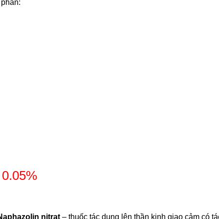
 phần:
x 0.05%
Naphazolin nitrat
– thuốc tác dụng lên thần kinh giao cảm có tá