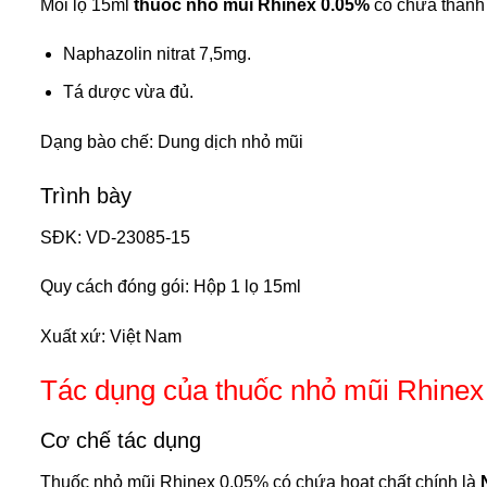
Mỗi lọ 15ml
thuốc nhỏ mũi Rhinex 0.05%
có chứa thành
Naphazolin nitrat 7,5mg.
Tá dược vừa đủ.
Dạng bào chế: Dung dịch nhỏ mũi
Trình bày
SĐK: VD-23085-15
Quy cách đóng gói: Hộp 1 lọ 15ml
Xuất xứ: Việt Nam
Tác dụng của thuốc nhỏ mũi Rhine
Cơ chế tác dụng
Thuốc nhỏ mũi Rhinex 0.05% có chứa hoạt chất chính là