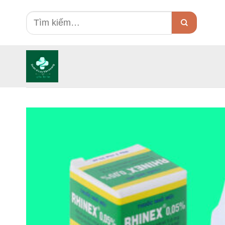
Skip
Tìm
to
kiếm:
content