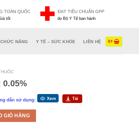
NG TOÀN QUỐC
ĐẠT TIÊU CHUẨN GPP
iá tốt
do Bộ Y Tế ban hành
 CHỨC NĂNG
Y TẾ – SỨC KHỎE
LIÊN HỆ
0
₫
THUỐC
 0.05%
Xem
Tải
ng dẫn sử dụng:
ng
O GIỎ HÀNG