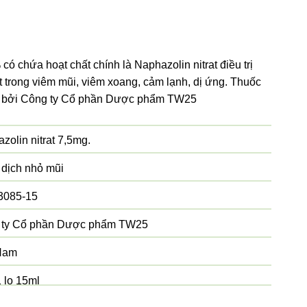
ó chứa hoạt chất chính là Naphazolin nitrat điều trị
t trong viêm mũi, viêm xoang, cảm lạnh, dị ứng. Thuốc
t bởi Công ty Cổ phần Dược phẩm TW25
zolin nitrat 7,5mg.
dịch nhỏ mũi
3085-15
 ty Cổ phần Dược phẩm TW25
 Nam
 lọ 15ml