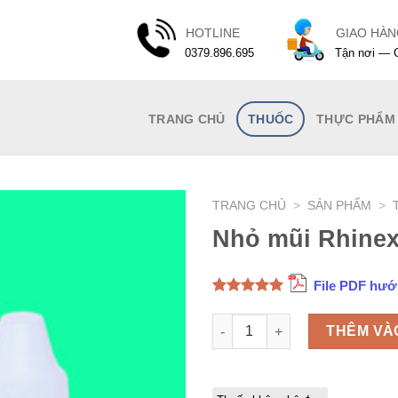
HOTLINE
GIAO HÀ
0379.896.695
Tận nơi — G
TRANG CHỦ
THUỐC
THỰC PHẨM
TRANG CHỦ
>
SẢN PHẨM
>
Nhỏ mũi Rhinex
File PDF hướ
5.00
1
trên 5
dựa trên
Nhỏ mũi Rhinex 0.05% số lượ
THÊM VÀ
đánh giá