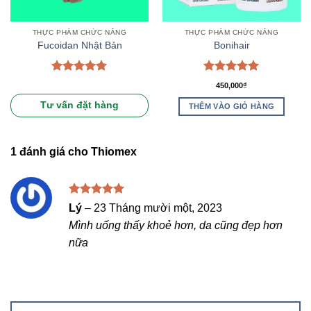
THỰC PHẨM CHỨC NĂNG
THỰC PHẨM CHỨC NĂNG
Fucoidan Nhật Bản
Bonihair
Được xếp
Được xếp
450,000
₫
hạng
5.00
hạng
5.00
5 sao
5 sao
Tư vấn đặt hàng
THÊM VÀO GIỎ HÀNG
1 đánh giá cho
Thiomex
Được xếp
Lý
–
23 Tháng mười một, 2023
hạng
5
5
Mình uống thấy khoẻ hơn, da cũng đẹp hơn
sao
nữa