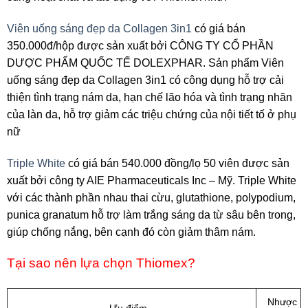
Viên uống sáng đẹp da Collagen 3in1
có giá bán
350.000đ/hộp được sản xuất bởi CÔNG TY CỔ PHẦN
DƯỢC PHẨM QUỐC TẾ DOLEXPHAR. Sản phẩm Viên
uống sáng đẹp da Collagen 3in1 có công dụng hỗ trợ cải
thiện tình trạng nám da, hạn chế lão hóa và tình trạng nhăn
của làn da, hỗ trợ giảm các triệu chứng của nội tiết tố ở phụ
nữ
Triple White
có giá bán 540.000 đồng/lọ 50 viên được sản
xuất bởi công ty AIE Pharmaceuticals Inc – Mỹ. Triple White
với các thành phần nhau thai cừu, glutathione, polypodium,
punica granatum hỗ trợ làm trắng sáng da từ sâu bên trong,
giúp chống nắng, bên cạnh đó còn giảm thâm nám.
Tại sao nên lựa chọn Thiomex?
Nhược
Ưu điểm