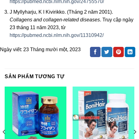
https://pubmed.ncbi.nlm.nih.gov/24755570/
J Myllyharju, K I Kivirikko. (Tháng 2 năm 2001).
Collagens and collagen-related diseases
. Truy cập ngày
23 tháng 11 năm 2023, từ
https://pubmed.ncbi.nlm.nih.gov/11310942/
Ngày viết:
23 Tháng mười một, 2023
SẢN PHẨM TƯƠNG TỰ