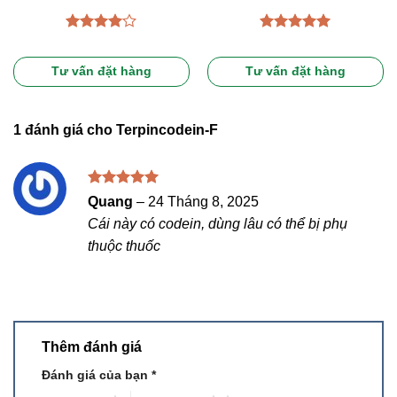
Được
Được xếp
xếp hạng
hạng
5.00
4.00
5
5 sao
Tư vấn đặt hàng
Tư vấn đặt hàng
sao
1 đánh giá cho
Terpincodein-F
Được xếp
Quang
–
24 Tháng 8, 2025
hạng
5
5
Cái này có codein, dùng lâu có thể bị phụ
sao
thuộc thuốc
Thêm đánh giá
Đánh giá của bạn
*