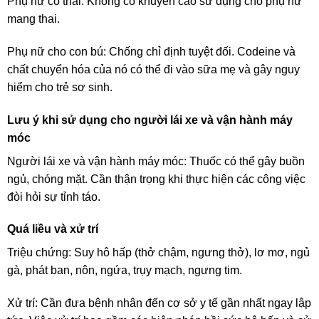
Phụ nữ có thai: Không có khuyến cáo sử dụng cho phụ nữ
mang thai.
Phụ nữ cho con bú: Chống chỉ định tuyệt đối. Codeine và
chất chuyển hóa của nó có thể đi vào sữa mẹ và gây nguy
hiểm cho trẻ sơ sinh.
Lưu ý khi sử dụng cho người lái xe và vận hành máy
móc
Người lái xe và vận hành máy móc: Thuốc có thể gây buồn
ngủ, chóng mặt. Cần thận trọng khi thực hiện các công việc
đòi hỏi sự tỉnh táo.
Quá liều và xử trí
Triệu chứng: Suy hô hấp (thở chậm, ngưng thở), lơ mơ, ngủ
gà, phát ban, nôn, ngứa, trụy mạch, ngưng tim.
Xử trí: Cần đưa bệnh nhân đến cơ sở y tế gần nhất ngay lập