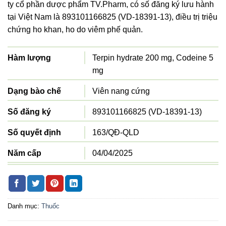
ty cổ phần dược phẩm TV.Pharm, có số đăng ký lưu hành
tại Việt Nam là 893101166825 (VD-18391-13), điều trị triệu
chứng ho khan, ho do viêm phế quản.
Hàm lượng
Terpin hydrate 200 mg, Codeine 5
mg
Dạng bào chế
Viên nang cứng
Số đăng ký
893101166825 (VD-18391-13)
Số quyết định
163/QĐ-QLD
Năm cấp
04/04/2025
Đợt cấp
216
Công ty sản xuất
Công ty cổ phần dược phẩm
Danh mục:
Thuốc
TV.Pharm