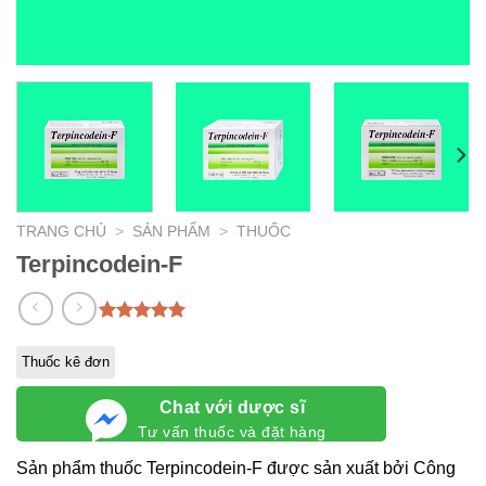
TRANG CHỦ
>
SẢN PHẨM
>
THUỐC
Terpincodein-F
5.00
1
trên 5
dựa trên
Thuốc kê đơn
đánh giá
Chat với dược sĩ
Tư vấn thuốc và đặt hàng
Sản phẩm thuốc Terpincodein-F được sản xuất bởi Công