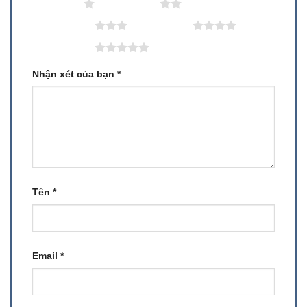
1 trên 5 sao
2 trên 5 sao
3 trên 5 sao
4 trên 5 sao
5 trên 5 sao
Nhận xét của bạn
*
Tên
*
Email
*