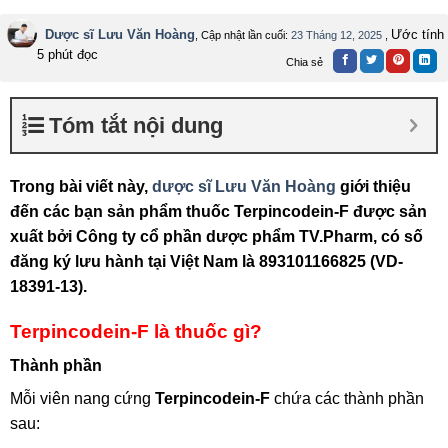
Tiêu chuẩn sản
NSX
xuất
Dược sĩ Lưu Văn Hoàng
Ước tính
, Cập nhật lần cuối:
23 Tháng 12, 2025
,
5 phút đọc
Chia sẻ
Xuất xứ
Việt Nam
Quy cách đóng gói
Hộp 10 vỉ x 10 viên
Tóm tắt nội dung
Trong bài viết này,
dược sĩ Lưu Văn Hoàng
giới thiệu
đến các bạn sản phẩm thuốc
Terpincodein-F được sản
xuất bởi Công ty cổ phần dược phẩm TV.Pharm, có số
đăng ký lưu hành tại Việt Nam là 893101166825 (VD-
18391-13).
Terpincodein-F là thuốc gì?
Thành phần
Mỗi viên nang cứng
Terpincodein-F
chứa các thành phần
sau: