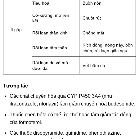
Tiêu hoá
Buồn nôn
Cơ-xương, mô liên
Chuột rút
kết
Ít gặp
Rối loạn thần kinh
Chóng mặt
Kích động, nóng nảy, bồn
Rối loạn tâm thần
chồn, rối loạn giấc ngủ
Rối loạn da và mô
Vết bầm da
dưới da
Tương tác
Các chất chuyển hóa qua CYP P450 3A4 (như
itraconazole, ritonavir) làm giảm chuyển hóa budesonide.
Thuốc chẹn bêta có thể ức chế hoặc làm giảm tác động
của formoterol.
Các thuốc disopyramide, quinidine, phenothiazine,