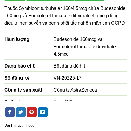
Thuốc Symbicort turbuhaler 160/4.5mcg chứa Budesonide
160mcg và Formoterol fumarate dihydrate 4,5mcg dùng
điều trị hen suyễn và bệnh phổi tắc nghẽn mãn tính COPD
Hàm lượng
Budesonide 160mcg và
Formoterol fumarate dihydrate
4,5mcg
Dạng bào chế
Bột dùng để hít
Số đăng ký
VN-20225-17
Công ty sản xuất
Công ty AstraZeneca
Xuất xứ
Thụy Điển
Quy cách đóng gói
Hộp 1 ống hít 120 liều
Danh mục:
Thuốc