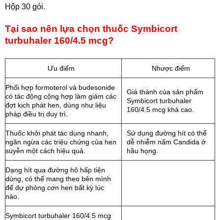
Hộp 30 gói.
Tại sao nên lựa chọn thuốc Symbicort
turbuhaler 160/4.5 mcg?
Ưu điểm
Nhược điểm
Phối hợp formoterol và budesonide
Giá thành của sản phẩm
có tác động cộng hợp làm giảm các
Symbicort turbuhaler
đợt kịch phát hen, dùng như liệu
160/4.5 mcg khá cao.
pháp điều trị duy trì.
Thuốc khởi phát tác dụng nhanh,
Sử dụng đường hít có thể
ngăn ngừa các triệu chứng của hen
dễ nhiễm nấm Candida ở
suyễn một cách hiệu quả.
hầu họng.
Dạng hít qua đường hô hấp tiện
dùng, có thể mang theo bên mình
để dự phòng cơn hen bất kỳ lúc
nào.
Symbicort turbuhaler 160/4.5 mcg