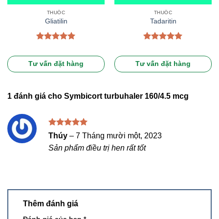
THUỐC
THUỐC
Gliatilin
Tadaritin
Được xếp
Được xếp
hạng
5.00
hạng
5.00
5 sao
5 sao
Tư vấn đặt hàng
Tư vấn đặt hàng
1 đánh giá cho
Symbicort turbuhaler 160/4.5 mcg
Được xếp
Thúy
–
7 Tháng mười một, 2023
hạng
5
5
Sản phẩm điều trị hen rất tốt
sao
Thêm đánh giá
Đánh giá của bạn
*