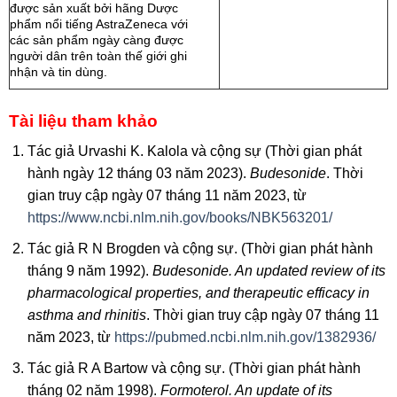
được sản xuất bởi hãng Dược
phẩm nổi tiếng AstraZeneca với
các sản phẩm ngày càng được
người dân trên toàn thế giới ghi
nhận và tin dùng.
Tài liệu tham khảo
Tác giả Urvashi K. Kalola và cộng sự (Thời gian phát
hành ngày 12 tháng 03 năm 2023).
Budesonide
. Thời
gian truy cập ngày 07 tháng 11 năm 2023, từ
https://www.ncbi.nlm.nih.gov/books/NBK563201/
Tác giả R N Brogden và cộng sự. (Thời gian phát hành
tháng 9 năm 1992).
Budesonide. An updated review of its
pharmacological properties, and therapeutic efficacy in
asthma and rhinitis
. Thời gian truy cập ngày 07 tháng 11
năm 2023, từ
https://pubmed.ncbi.nlm.nih.gov/1382936/
Tác giả R A Bartow và cộng sự. (Thời gian phát hành
tháng 02 năm 1998).
Formoterol. An update of its