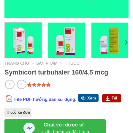
TRANG CHỦ
>
SẢN PHẨM
>
THUỐC
Symbicort turbuhaler 160/4.5 mcg
5.00
1
trên 5
dựa trên
Xem
Tải
File PDF hướng dẫn sử dụng:
đánh giá
Thuốc kê đơn
Chat với dược sĩ
Tư vấn thuốc và đặt hàng