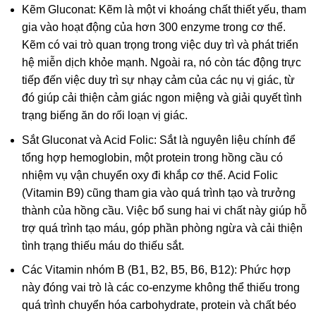
Kẽm Gluconat: Kẽm là một vi khoáng chất thiết yếu, tham
gia vào hoạt động của hơn 300 enzyme trong cơ thể.
Kẽm có vai trò quan trọng trong việc duy trì và phát triển
hệ miễn dịch khỏe mạnh. Ngoài ra, nó còn tác động trực
tiếp đến việc duy trì sự nhạy cảm của các nụ vị giác, từ
đó giúp cải thiện cảm giác ngon miệng và giải quyết tình
trạng biếng ăn do rối loạn vị giác.
Sắt Gluconat và Acid Folic: Sắt là nguyên liệu chính để
tổng hợp hemoglobin, một protein trong hồng cầu có
nhiệm vụ vận chuyển oxy đi khắp cơ thể. Acid Folic
(Vitamin B9) cũng tham gia vào quá trình tạo và trưởng
thành của hồng cầu. Việc bổ sung hai vi chất này giúp hỗ
trợ quá trình tạo máu, góp phần phòng ngừa và cải thiện
tình trạng thiếu máu do thiếu sắt.
Các Vitamin nhóm B (B1, B2, B5, B6, B12): Phức hợp
này đóng vai trò là các co-enzyme không thể thiếu trong
quá trình chuyển hóa carbohydrate, protein và chất béo