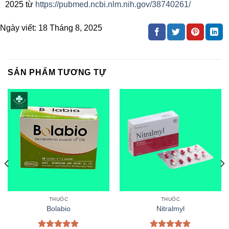
2025 từ
https://pubmed.ncbi.nlm.nih.gov/38740261/
Ngày viết:
18 Tháng 8, 2025
SẢN PHẨM TƯƠNG TỰ
THUỐC
THUỐC
Bolabio
Nitralmyl