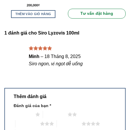
Được xếp
Được xếp
200,000
₫
hạng
5.00
hạng
5.00
5 sao
5 sao
Tư vấn đặt hàng
THÊM VÀO GIỎ HÀNG
1 đánh giá cho
Siro Lyzovis 100ml
Được xếp
Minh
–
18 Tháng 8, 2025
hạng
5
5
Siro ngon, vị ngọt dễ uống
sao
Thêm đánh giá
Đánh giá của bạn
*
1 trên 5 sao
2 trên 5 sao
3 trên 5 sao
4 trên 5 sao