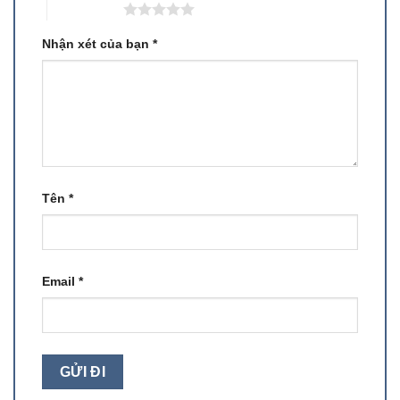
5 trên 5 sao
Nhận xét của bạn
*
Tên
*
Email
*