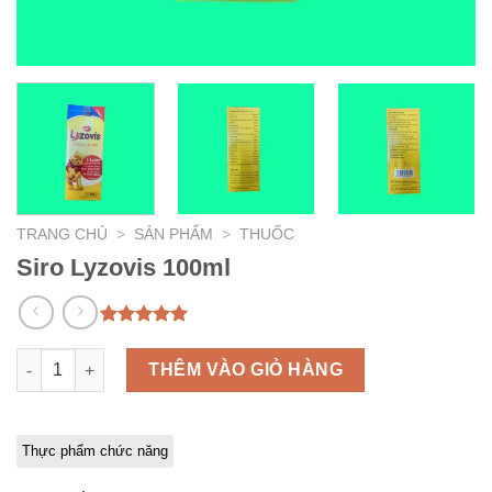
TRANG CHỦ
>
SẢN PHẨM
>
THUỐC
Siro Lyzovis 100ml
5.00
1
trên 5
dựa trên
Siro Lyzovis 100ml số lượng
THÊM VÀO GIỎ HÀNG
đánh giá
Thực phẩm chức năng