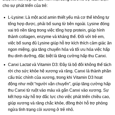
cho sự phát triển của trẻ:
L-Lysine: Là một acid amin thiết yếu mà cơ thể không tự
tổng hợp được, phải bổ sung từ bên ngoài. Lysine đóng
vai trò nền tảng trong việc tổng hợp protein, giúp hình
thành collagen, enzyme và kháng thể. Đối với trẻ em,
việc bổ sung đủ Lysine giúp hỗ trợ kích thích cảm giác ăn
ngon miệng, gia tăng chuyển hóa và tối ưu hóa việc hấp
thu dinh dưỡng, đặc biệt là tăng cường hấp thu Canxi.
Canxi Lactat và Vitamin D3: Đây là bộ đôi không thể tách
rời cho sức khỏe hệ xương và răng. Canxi là thành phần
cấu trúc chính của xương, trong khi Vitamin D3 hoạt
động như một “người vận chuyển”, giúp tăng cường hấp
thu Canxi từ ruột vào máu và gắn Canxi vào xương. Sự
kết hợp này hỗ trợ đắc lực cho việc phát triển chiều cao,
giúp xương và răng chắc khỏe, đồng thời hỗ trợ phòng
ngừa tình trạng còi xương ở trẻ nhỏ.