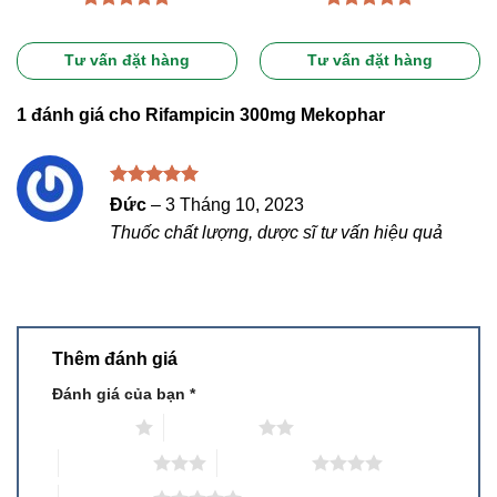
Được xếp
Được xếp
hạng
5.00
hạng
5.00
5 sao
5 sao
Tư vấn đặt hàng
Tư vấn đặt hàng
1 đánh giá cho
Rifampicin 300mg Mekophar
Được xếp
Đức
–
3 Tháng 10, 2023
hạng
5
5
Thuốc chất lượng, dược sĩ tư vấn hiệu quả
sao
Thêm đánh giá
Đánh giá của bạn
*
1 trên 5 sao
2 trên 5 sao
3 trên 5 sao
4 trên 5 sao