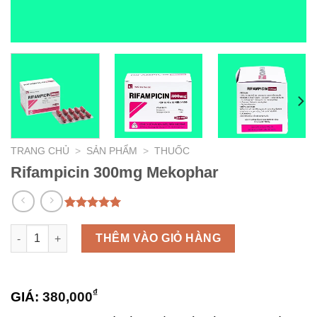
TRANG CHỦ
>
SẢN PHẨM
>
THUỐC
Rifampicin 300mg Mekophar
5.00
1
trên 5
dựa trên
Rifampicin 300mg Mekophar số lượng
THÊM VÀO GIỎ HÀNG
đánh giá
₫
GIÁ:
380,000