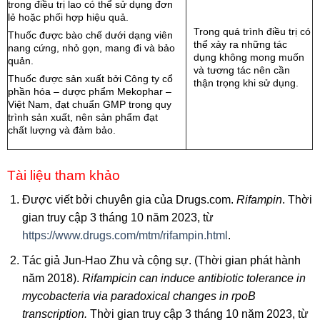
trong điều trị lao có thể sử dụng đơn
lẻ hoặc phối hợp hiệu quả.
Trong quá trình điều trị có
Thuốc được bào chế dưới dạng viên
thể xảy ra những tác
nang cứng, nhỏ gọn, mang đi và bảo
dụng không mong muốn
quản.
và tương tác nên cần
Thuốc được sản xuất bởi Công ty cổ
thận trọng khi sử dụng.
phần hóa – dược phẩm Mekophar –
Việt Nam, đạt chuẩn GMP trong quy
trình sản xuất, nên sản phẩm đạt
chất lượng và đảm bảo.
Tài liệu tham khảo
Được viết bởi chuyên gia của Drugs.com.
Rifampin
. Thời
gian truy cập 3 tháng 10 năm 2023, từ
https://www.drugs.com/mtm/rifampin.html
.
Tác giả Jun-Hao Zhu và cộng sự. (Thời gian phát hành
năm 2018).
Rifampicin can induce antibiotic tolerance in
mycobacteria via paradoxical changes in rpoB
transcription.
Thời gian truy cập 3 tháng 10 năm 2023, từ