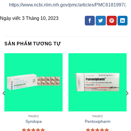
https://www.ncbi.nlm.nih.gov/pmc/articles/PMC6181997/
.
Ngày viết:
3 Tháng 10, 2023
SẢN PHẨM TƯƠNG TỰ
THUỐC
THUỐC
Syndopa
Pentoxipharm