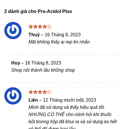
2 đánh giá cho
Pro-Acidol Plus
Được
Thuỷ
–
16 Tháng 8, 2023
xếp hạng
Mãi không thấy ai rep tin nhắn
4
5 sao
Huy
–
16 Tháng 8, 2023
Shop nội thành lâu không shop
Được
Liên
–
12 Tháng mười một, 2023
xếp hạng
Mình đã sử dụng và thấy hiệu quả tốt.
4
5 sao
NHƯNG CÓ THỂ cho mình hỏi khi thuốc
bột tronng hộp đã khui ra và sử dụng ko hết
có thể để được bao lâu .