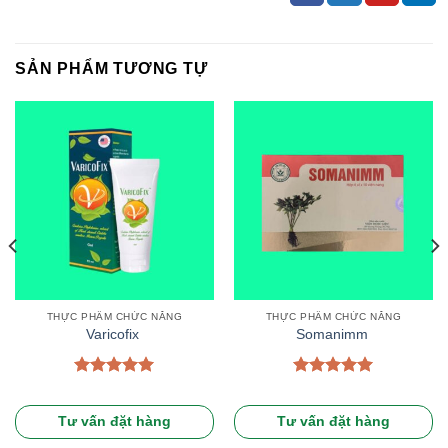
SẢN PHẨM TƯƠNG TỰ
THỰC PHẨM CHỨC NĂNG
THỰC PHẨM CHỨC NĂNG
Varicofix
Somanimm
Được xếp
Được xếp
hạng
5.00
hạng
5.00
5 sao
5 sao
Tư vấn đặt hàng
Tư vấn đặt hàng