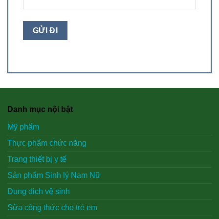
Danh mục nội bật
Mỹ phẩm
Thực phẩm chức năng
Trang thiết bị y tế
Sản phẩm Sinh lý Nam Nữ
Dung dich vệ sinh
Sữa công thức cho trẻ em