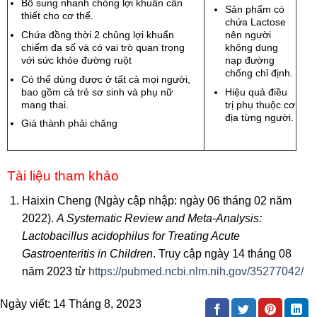
Bổ sung nhanh chóng lợi khuẩn cần
Sản phẩm có
thiết cho cơ thể.
chứa Lactose
Chứa đồng thời 2 chủng lợi khuẩn
nên người
chiếm đa số và có vai trò quan trọng
không dung
với sức khỏe đường ruột
nạp đường
chống chỉ định.
Có thể dùng được ở tất cả mọi người,
bao gồm cả trẻ sơ sinh và phụ nữ
Hiệu quả điều
mang thai.
trị phụ thuộc cơ
địa từng người.
Giá thành phải chăng
Tài liệu tham khảo
Haixin Cheng (Ngày cập nhập: ngày 06 tháng 02 năm
2022).
A Systematic Review and Meta-Analysis:
Lactobacillus acidophilus for Treating Acute
Gastroenteritis in Children
. Truy cập ngày 14 tháng 08
năm 2023 từ
https://pubmed.ncbi.nlm.nih.gov/35277042/
Ngày viết:
14 Tháng 8, 2023