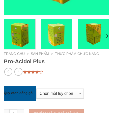
TRANG CHỦ
>
SẢN PHẨM
>
THỰC PHẨM CHỨC NĂNG
Pro-Acidol Plus
4.00
2
trên
5 dựa
trên
đánh
giá
Quy cách đóng gói
Pro-Acidol Plus số lượng