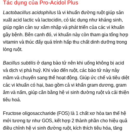
Tác dụng của Pro-Acidol Plus
Lactobacillus acidophilus
là vi khuẩn đường ruột giúp sản
xuất acid lactic và lactocidin, có tác dụng như kháng sinh,
giúp ngăn cản sự xâm nhập và phát triển của các vi khuẩn
gây bệnh. Bên cạnh đó, vi khuẩn này còn tham gia tổng hợp
vitamin và thúc đẩy quá trình hấp thu chất dinh dưỡng trong
lòng ruột.
Bacillus subtilis
ở dạng bào tử nên khi uống không bị acid
và dịch vị phá huỷ. Khi vào đến ruột, các bào tử này nảy
mầm và chuyển sang thể hoạt động. Giúp ức chế và tiêu diệt
các vi khuẩn có hại, bao gồm cả vi khẩn gram dương, gram
âm và nấm, giúp cân bằng hệ vi sinh đường ruột và cải thiện
tiêu hoá.
Fructose oligosaccharide (FOS) là 1 chất xơ hòa tan thế hệ
mới tương tự như GOS, kết hợp 2 thành phần cho hiệu quả
điều chỉnh hệ vi sinh đường ruột, kích thích tiêu hóa, tăng