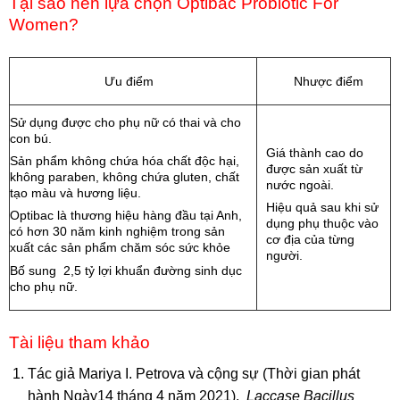
Tại sao nên lựa chọn Optibac Probiotic For
Women?
Ưu điểm
Nhược điểm
Sử dụng được cho phụ nữ có thai và cho
con bú.
Giá thành cao do
Sản phẩm không chứa hóa chất độc hại,
được sản xuất từ
không paraben, không chứa gluten, chất
nước ngoài.
tạo màu và hương liệu.
Hiệu quả sau khi sử
Optibac là thương hiệu hàng đầu tại Anh,
dụng phụ thuộc vào
có hơn 30 năm kinh nghiệm trong sản
cơ địa của từng
xuất các sản phẩm chăm sóc sức khỏe
người.
Bố sung 2,5 tỷ lợi khuẩn đường sinh dục
cho phụ nữ.
Tài liệu tham khảo
Tác giả Mariya I. Petrova và cộng sự (Thời gian phát
hành Ngày14 tháng 4 năm 2021).
Laccase Bacillus