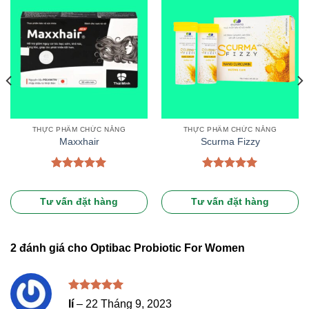
THỰC PHẨM CHỨC NĂNG
THỰC PHẨM CHỨC NĂNG
Maxxhair
Scurma Fizzy
Được xếp
Được xếp
hạng
5.00
hạng
5.00
5 sao
5 sao
Tư vấn đặt hàng
Tư vấn đặt hàng
2 đánh giá cho
Optibac Probiotic For Women
Được xếp
lí
–
22 Tháng 9, 2023