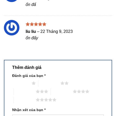
hạng
5
5
ổn đấ
sao
Được xếp
liu liu
–
22 Tháng 9, 2023
hạng
5
5
ổn đấy
sao
Thêm đánh giá
Đánh giá của bạn
*
1 trên 5 sao
2 trên 5 sao
3 trên 5 sao
4 trên 5 sao
5 trên 5 sao
Nhận xét của bạn
*