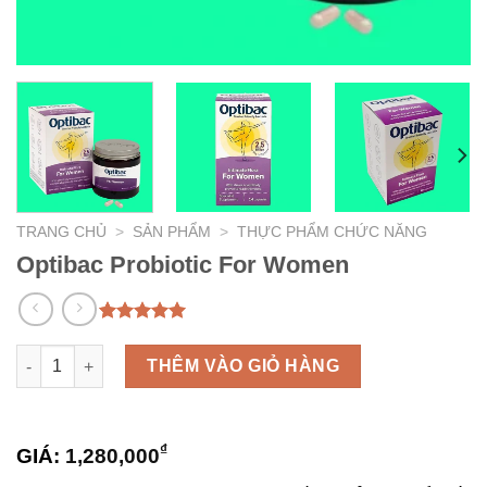
TRANG CHỦ
>
SẢN PHẨM
>
THỰC PHẨM CHỨC NĂNG
Optibac Probiotic For Women
5.00
2
trên 5
dựa trên
Optibac Probiotic For Women số lượng
THÊM VÀO GIỎ HÀNG
đánh giá
₫
GIÁ:
1,280,000