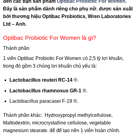
đến các bạn sản phẩm
Optibac Probiotic For Women
.
Đây là sản phẩm dành riêng cho phụ nữ. được sản xuất
bởi thương hiệu Optibac Probiotics, Wren Laboratories
Ltd – Anh.
Optibac Probiotic For Women là gì?
Thành phần
1 viên Optibac Probiotic For Women có 2,5 tỷ lợi khuẩn,
trong đó gồm 3 chủng lợi khuẩn chủ yếu là:
Lactobacillus reuteri RC-14
®.
Lactobacillus rhamnosus GR-1
®.
Lactobacillus paracasei F-19 ®.
Thành phần khác: Hydroxypropyl methylcellulose,
Maltodextrin, microcrystalline cellulose, vegetable
magnesium stearate. để để tạo nên 1 viên hoàn chỉnh.