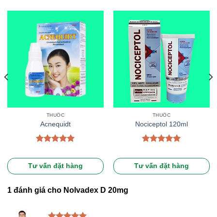
THUỐC
THUỐC
Acnequidt
Nociceptol 120ml
Được xếp
Được xếp
hạng
5.00
hạng
5.00
5 sao
5 sao
Tư vấn đặt hàng
Tư vấn đặt hàng
1 đánh giá cho
Nolvadex D 20mg