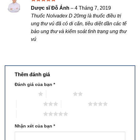
Được xếp
Dược sĩ Đỗ Ánh
–
4 Tháng 7, 2019
hạng
5
5
Thuốc Nolvadex D 20mg là thuốc điều trị
sao
ung thư vú đã có di căn, tiêu diệt dần các tế
bào ung thư và kiểm soát tình trạng ung thư
vú
Thêm đánh giá
Đánh giá của bạn
*
1 trên 5 sao
2 trên 5 sao
3 trên 5 sao
4 trên 5 sao
5 trên 5 sao
Nhận xét của bạn
*