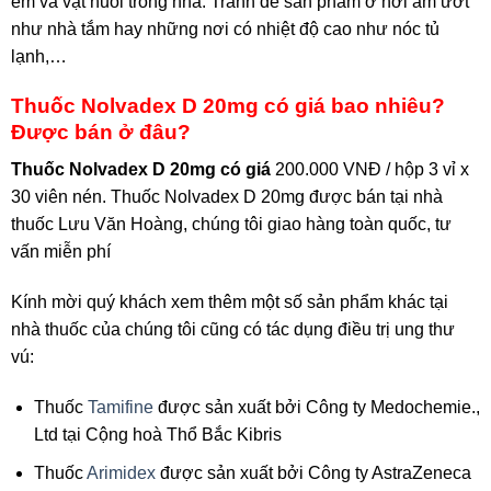
em và vật nuôi trong nhà. Tránh để sản phẩm ở nơi ẩm ướt
như nhà tắm hay những nơi có nhiệt độ cao như nóc tủ
lạnh,…
Thuốc Nolvadex D 20mg có giá bao nhiêu?
Được bán ở đâu?
Thuốc Nolvadex D 20mg có giá
200.000 VNĐ / hộp 3 vỉ x
30 viên nén. Thuốc Nolvadex D 20mg được bán tại nhà
thuốc Lưu Văn Hoàng, chúng tôi giao hàng toàn quốc, tư
vấn miễn phí
Kính mời quý khách xem thêm một số sản phẩm khác tại
nhà thuốc của chúng tôi cũng có tác dụng điều trị ung thư
vú:
Thuốc
Tamifine
được sản xuất bởi Công ty Medochemie.,
Ltd tại Cộng hoà Thổ Bắc Kibris
Thuốc
Arimidex
được sản xuất bởi Công ty AstraZeneca