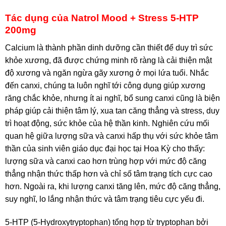
Tác dụng của Natrol Mood + Stress 5-HTP
200mg
Calcium là thành phần dinh dưỡng cần thiết để duy trì sức
khỏe xương, đã được chứng minh rõ ràng là cải thiện mật
độ xương và ngăn ngừa gãy xương ở mọi lứa tuổi. Nhắc
đến canxi, chúng ta luôn nghĩ tới công dụng giúp xương
răng chắc khỏe, nhưng ít ai nghĩ, bổ sung canxi cũng là biện
pháp giúp cải thiện tâm lý, xua tan căng thẳng và stress, duy
trì hoạt động, sức khỏe của hệ thần kinh. Nghiên cứu mối
quan hệ giữa lượng sữa và canxi hấp thụ với sức khỏe tâm
thần của sinh viên giáo dục đại học tại Hoa Kỳ cho thấy:
lượng sữa và canxi cao hơn trùng hợp với mức độ căng
thẳng nhận thức thấp hơn và chỉ số tâm trạng tích cực cao
hơn. Ngoài ra, khi lượng canxi tăng lên, mức độ căng thẳng,
suy nghĩ, lo lắng nhận thức và tâm trạng tiêu cực yếu đi.
5-HTP (5-Hydroxytryptophan) tổng hợp từ ​​tryptophan bởi