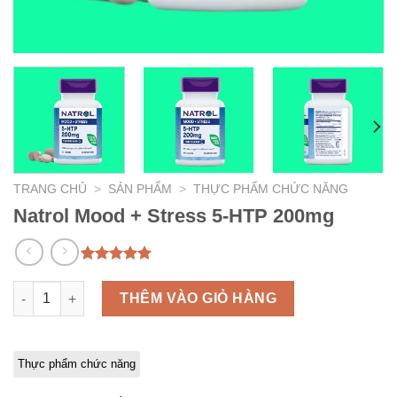
TRANG CHỦ
>
SẢN PHẨM
>
THỰC PHẨM CHỨC NĂNG
Natrol Mood + Stress 5-HTP 200mg
5.00
1
trên 5
dựa trên
Natrol Mood + Stress 5-HTP 200mg số lượng
THÊM VÀO GIỎ HÀNG
đánh giá
Thực phẩm chức năng