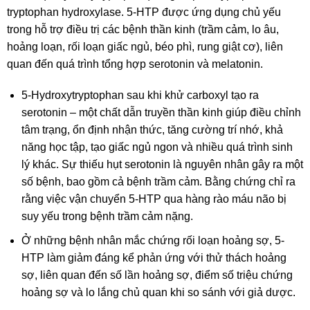
tryptophan hydroxylase. 5-HTP được ứng dụng chủ yếu
trong hỗ trợ điều trị các bệnh thần kinh (trầm cảm, lo âu,
hoảng loạn, rối loạn giấc ngủ, béo phì, rung giật cơ), liên
quan đến quá trình tổng hợp serotonin và melatonin.
5-Hydroxytryptophan sau khi khử carboxyl tạo ra
serotonin – một chất dẫn truyền thần kinh giúp điều chỉnh
tâm trạng, ổn định nhận thức, tăng cường trí nhớ, khả
năng học tập, tạo giấc ngủ ngon và nhiều quá trình sinh
lý khác. Sự thiếu hụt serotonin là nguyên nhân gây ra một
số bệnh, bao gồm cả bệnh trầm cảm. Bằng chứng chỉ ra
rằng việc vận chuyển 5-HTP qua hàng rào máu não bị
suy yếu trong bệnh trầm cảm nặng.
Ở những bệnh nhân mắc chứng rối loạn hoảng sợ, 5-
HTP làm giảm đáng kể phản ứng với thử thách hoảng
sợ, liên quan đến số lần hoảng sợ, điểm số triệu chứng
hoảng sợ và lo lắng chủ quan khi so sánh với giả dược.