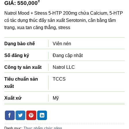
₫
GIÁ:
550,000
Natrol Mood + Stress 5-HTP 200mg chứa Calcium, 5-HTP
có tác dụng thúc đẩy sản xuất Serotonin, cân bằng tâm
trạng, xua tan căng thẳng, stress
Dạng bào chế
Viên nén
Số đăng ký
Đang cập nhật
Công ty sản xuất
Natrol LLC
Tiêu chuẩn sản
TCCS
xuất
Xuất xứ
Mỹ
Quy cách đóng gói
Lọ 60 viên
Danh mục:
Thực phẩm chức năng