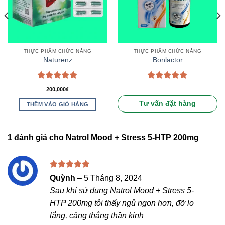
THỰC PHẨM CHỨC NĂNG
THỰC PHẨM CHỨC NĂNG
Naturenz
Bonlactor
Được xếp
Được xếp
200,000
₫
hạng
5.00
hạng
5.00
5 sao
5 sao
Tư vấn đặt hàng
THÊM VÀO GIỎ HÀNG
1 đánh giá cho
Natrol Mood + Stress 5-HTP 200mg
Được xếp
Quỳnh
–
5 Tháng 8, 2024
hạng
5
5
Sau khi sử dụng Natrol Mood + Stress 5-
sao
HTP 200mg tôi thấy ngủ ngon hơn, đỡ lo
lắng, căng thẳng thần kinh