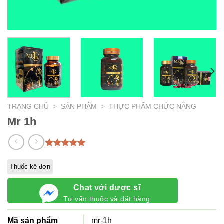
TRANG CHỦ
>
SẢN PHẨM
>
THỰC PHẨM CHỨC NĂNG
Mr 1h
5.00
1
trên 5
dựa trên
Thuốc kê đơn
đánh giá
Chat với dược sĩ
Tư vấn thuốc và đặt hàng
Mã sản phẩm
mr-1h