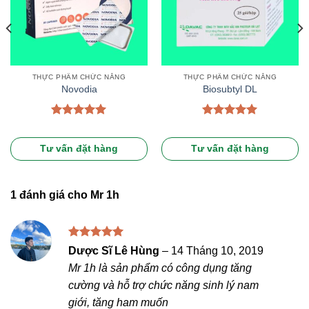
THỰC PHẨM CHỨC NĂNG
THỰC PHẨM CHỨC NĂNG
Novodia
Biosubtyl DL
Được xếp
Được xếp
hạng
5.00
hạng
5.00
5 sao
5 sao
Tư vấn đặt hàng
Tư vấn đặt hàng
1 đánh giá cho
Mr 1h
Được xếp
Dược Sĩ Lê Hùng
–
14 Tháng 10, 2019
hạng
5
5
Mr 1h là sản phẩm có công dụng tăng
sao
cường và hỗ trợ chức năng sinh lý nam
giới, tăng ham muốn