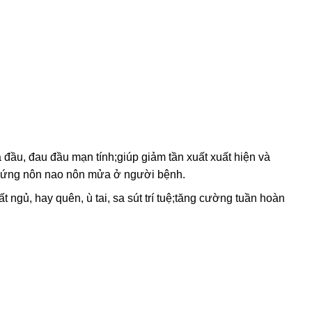
đầu, đau đầu mạn tính;giúp giảm tần xuất xuất hiện và
 chứng nôn nao nôn mửa ở người bệnh.
t ngủ, hay quên, ù tai, sa sút trí tuệ;tăng cường tuần hoàn