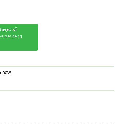
dược sĩ
và đặt hàng
n-new