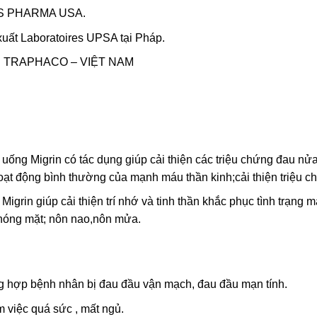
US PHARMA USA.
uất Laboratoires UPSA tại Pháp.
phần TRAPHACO – VIỆT NAM
ng Migrin có tác dụng giúp cải thiện các triệu chứng đau nửa 
hoạt động bình thường của mạnh máu thần kinh;cải thiện triệu
rin giúp cải thiện trí nhớ và tinh thần khắc phục tình trạng mấ
;chóng mặt; nôn nao,nôn mửa.
ng hợp bệnh nhân bị đau đầu vận mạch, đau đầu mạn tính.
 việc quá sức , mất ngủ.