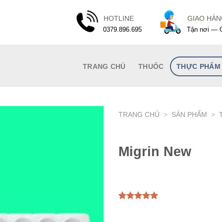
HOTLINE
GIAO HÀ
0379.896.695
Tận nơi — G
TRANG CHỦ
THUỐC
THỰC PHẨM
TRANG CHỦ
>
SẢN PHẨM
>
Migrin New
5.00
1
trên 5
dựa trên