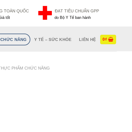
NG TOÀN QUỐC
ĐẠT TIÊU CHUẨN GPP
iá tốt
do Bộ Y Tế ban hành
 CHỨC NĂNG
Y TẾ – SỨC KHỎE
LIÊN HỆ
0
₫
THỰC PHẨM CHỨC NĂNG