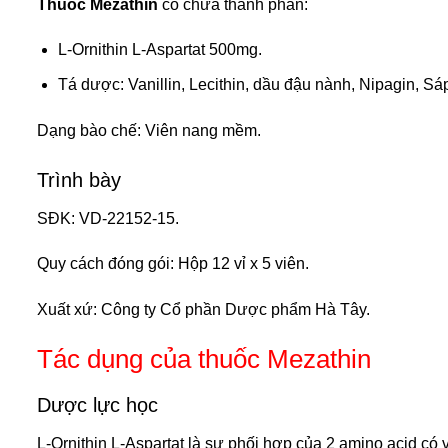
Thuốc Mezathin
có chứa thành phần:
L-Ornithin L-Aspartat 500mg.
Tá dược: Vanillin, Lecithin, dầu đậu nành, Nipagin, S
Dạng bào chế: Viên nang mềm.
Trình bày
SĐK:
VD-22152-15
.
Quy cách đóng gói: Hộp 12 vỉ x 5 viên.
Xuất xứ: Công ty Cổ phần Dược phẩm Hà Tây.
Tác dụng của thuốc Mezathin
Dược lực học
L-Ornithin L-Aspartat là sự phối hợp của 2 amino acid có 