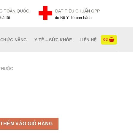
NG TOÀN QUỐC
ĐẠT TIÊU CHUẨN GPP
iá tốt
do Bộ Y Tế ban hành
 CHỨC NĂNG
Y TẾ – SỨC KHỎE
LIÊN HỆ
0
₫
THUỐC
THÊM VÀO GIỎ HÀNG