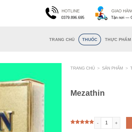
HOTLINE
GIAO HÀ
0379.896.695
Tận nơi — G
TRANG CHỦ
THUỐC
THỰC PHẨM
TRANG CHỦ
>
SẢN PHẨM
>
Mezathin
Mezathin số lượng
5.00
1
trên 5