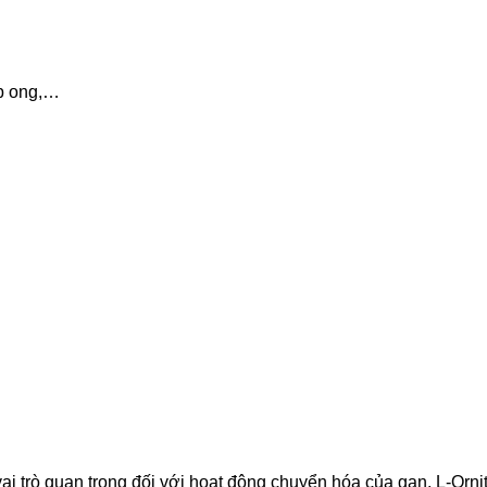
áp ong,…
vai trò quan trọng đối với hoạt động chuyển hóa của gan. L-Orn