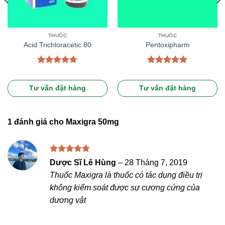
THUỐC
THUỐC
Acid Trichloracetic 80
Pentoxipharm
Được xếp
Được xếp
hạng
4.67
hạng
5.00
5 sao
5 sao
Tư vấn đặt hàng
Tư vấn đặt hàng
1 đánh giá cho
Maxigra 50mg
Được xếp
Dược Sĩ Lê Hùng
–
28 Tháng 7, 2019
hạng
5
5
Thuốc Maxigra là thuốc có tác dụng điều trị
sao
không kiểm soát được sự cương cứng của
dương vật