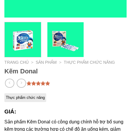
TRANG CHỦ
>
SẢN PHẨM
>
THỰC PHẨM CHỨC NĂNG
Kẽm Donal
5.00
1
trên 5
dựa trên
Thực phẩm chức năng
đánh giá
GIÁ:
Sản phẩm Kẽm Donal có công dụng chính hỗ trợ bổ sung
kẽm trong các trường hợp có chế độ ăn uống kém, giảm