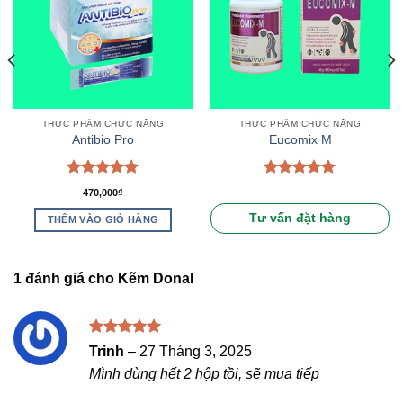
THỰC PHẨM CHỨC NĂNG
THỰC PHẨM CHỨC NĂNG
Antibio Pro
Eucomix M
Được xếp
Được xếp
470,000
₫
hạng
5.00
hạng
5.00
5 sao
5 sao
Tư vấn đặt hàng
THÊM VÀO GIỎ HÀNG
1 đánh giá cho
Kẽm Donal
Được xếp
Trinh
–
27 Tháng 3, 2025
hạng
5
5
Mình dùng hết 2 hộp tồi, sẽ mua tiếp
sao