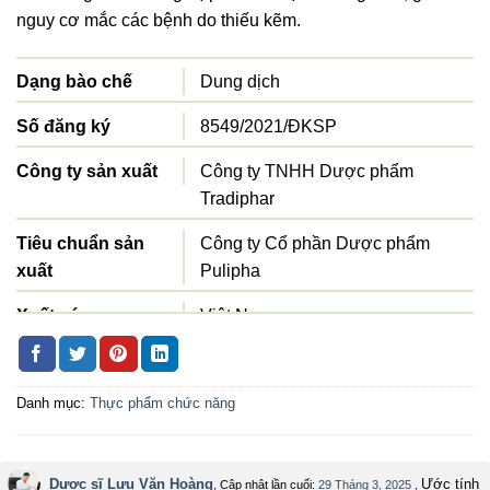
nguy cơ mắc các bệnh do thiếu kẽm.
Dạng bào chế
Dung dịch
Số đăng ký
8549/2021/ĐKSP
Công ty sản xuất
Công ty TNHH Dược phẩm
Tradiphar
Tiêu chuẩn sản
Công ty Cổ phần Dược phẩm
xuất
Pulipha
Xuất xứ
Việt Nam
Quy cách đóng gói
Hộp 20 ống 10g
Danh mục:
Thực phẩm chức năng
Hạn sử dụng
36 tháng
Dược sĩ Lưu Văn Hoàng
Ước tính
, Cập nhật lần cuối:
29 Tháng 3, 2025
,