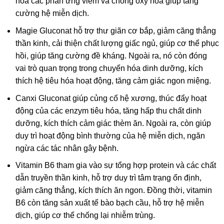
hòa các phản ứng viêm và chống oxy hóa giúp tăng
cường hệ miễn dịch.
Magie Gluconat hỗ trợ thư giãn cơ bắp, giảm căng thẳng
thần kinh, cải thiện chất lượng giấc ngủ, giúp cơ thể phục
hồi, giúp tăng cường đề kháng. Ngoài ra, nó còn đóng
vai trò quan trọng trong chuyển hóa dinh dưỡng, kích
thích hệ tiêu hóa hoạt động, tăng cảm giác ngon miệng.
Canxi Gluconat giúp củng cố hệ xương, thúc đẩy hoạt
động của các enzym tiêu hóa, tăng hấp thu chất dinh
dưỡng, kích thích cảm giác thèm ăn. Ngoài ra, còn giúp
duy trì hoạt động bình thường của hệ miễn dịch, ngăn
ngừa các tác nhân gây bệnh.
Vitamin B6 tham gia vào sự tổng hợp protein và các chất
dẫn truyền thần kinh, hỗ trợ duy trì tâm trạng ổn định,
giảm căng thẳng, kích thích ăn ngon. Đồng thời, vitamin
B6 còn tăng sản xuất tế bào bạch cầu, hỗ trợ hệ miễn
dịch, giúp cơ thể chống lại nhiễm trùng.