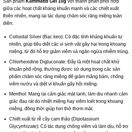
Sản phẩm
Kammatid Gel 10g
với thành phần phối hợp
giữa các hoạt chất kháng khuẩn mạnh và các chiết xuất
thiên nhiên, mang lại tác dụng chăm sóc răng miệng toàn
diện:
Colloidal Silver (Bạc keo): Có đặc tính kháng khuẩn tự
nhiên, giúp tiêu diệt các vi sinh vật gây hại trong khoang
miệng, từ đó hỗ trợ giảm viêm và ngăn ngừa nhiễm trùng.
Chlorhexidine Digluconate: Đây là một hoạt chất khử
khuẩn phổ rộng, thường được sử dụng trong các sản
phẩm chăm sóc răng miệng để giảm mảng bám, chống
viêm nướu và diệt vi khuẩn gây hôi miệng.
Menthol: Mang lại cảm giác mát lạnh, làm dịu nhanh cảm
giác đau rát do nhiệt miệng hay viêm loét trong khoang
miệng, đồng thời giúp hơi thở thơm mát.
Chiết xuất từ rễ cây cam thảo (Dipotassium
Glycyrrhizate): Có tác dụng chống viêm và làm dịu, hỗ trợ