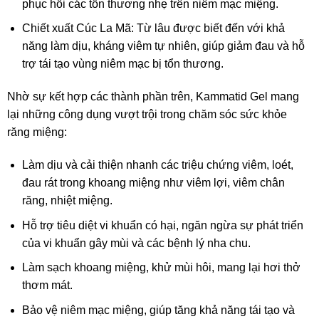
phục hồi các tổn thương nhẹ trên niêm mạc miệng.
Chiết xuất Cúc La Mã: Từ lâu được biết đến với khả
năng làm dịu, kháng viêm tự nhiên, giúp giảm đau và hỗ
trợ tái tạo vùng niêm mạc bị tổn thương.
Nhờ sự kết hợp các thành phần trên, Kammatid Gel mang
lại những công dụng vượt trội trong chăm sóc sức khỏe
răng miệng:
Làm dịu và cải thiện nhanh các triệu chứng viêm, loét,
đau rát trong khoang miệng như viêm lợi, viêm chân
răng, nhiệt miệng.
Hỗ trợ tiêu diệt vi khuẩn có hại, ngăn ngừa sự phát triển
của vi khuẩn gây mùi và các bệnh lý nha chu.
Làm sạch khoang miệng, khử mùi hôi, mang lại hơi thở
thơm mát.
Bảo vệ niêm mạc miệng, giúp tăng khả năng tái tạo và