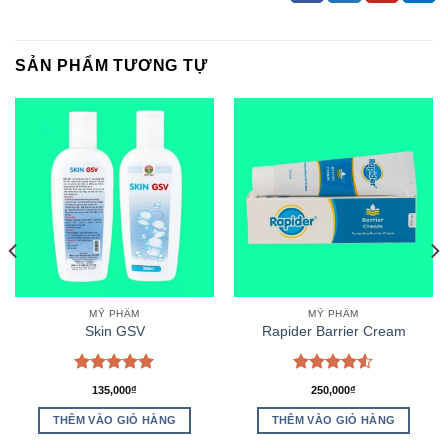
SẢN PHẨM TƯƠNG TỰ
MỸ PHẨM
MỸ PHẨM
Skin GSV
Rapider Barrier Cream
Được xếp
Được xếp
135,000
₫
250,000
₫
hạng
5.00
hạng
4.50
5 sao
5 sao
THÊM VÀO GIỎ HÀNG
THÊM VÀO GIỎ HÀNG