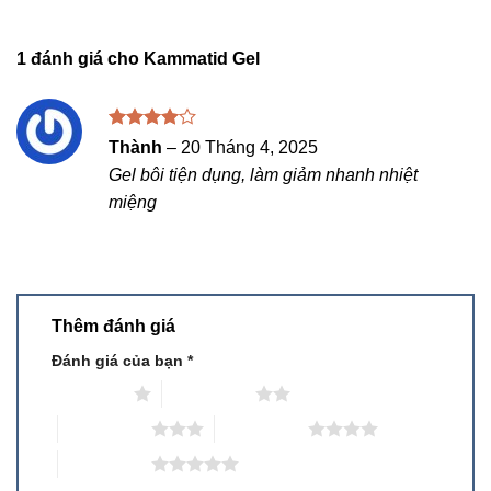
1 đánh giá cho
Kammatid Gel
Được
Thành
–
20 Tháng 4, 2025
xếp hạng
Gel bôi tiện dụng, làm giảm nhanh nhiệt
4
5 sao
miệng
Thêm đánh giá
Đánh giá của bạn
*
1 trên 5 sao
2 trên 5 sao
3 trên 5 sao
4 trên 5 sao
5 trên 5 sao