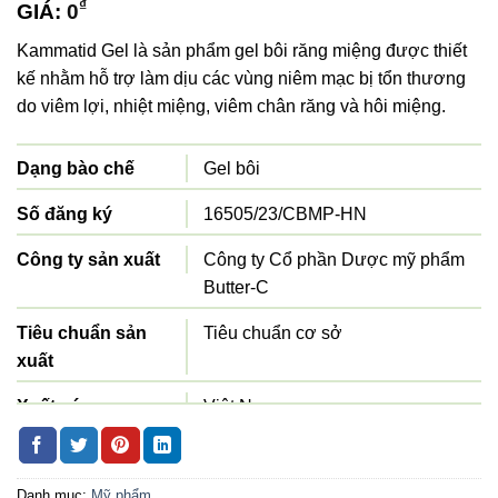
₫
GIÁ:
0
Kammatid Gel là sản phẩm gel bôi răng miệng được thiết
kế nhằm hỗ trợ làm dịu các vùng niêm mạc bị tổn thương
do viêm lợi, nhiệt miệng, viêm chân răng và hôi miệng.
Dạng bào chế
Gel bôi
Số đăng ký
16505/23/CBMP-HN
Công ty sản xuất
Công ty Cổ phần Dược mỹ phẩm
Butter-C
Tiêu chuẩn sản
Tiêu chuẩn cơ sở
xuất
Xuất xứ
Việt Nam
Quy cách đóng gói
Hộp 1 tuýp 10g
Danh mục:
Mỹ phẩm
Hạn sử dụng
36 tháng