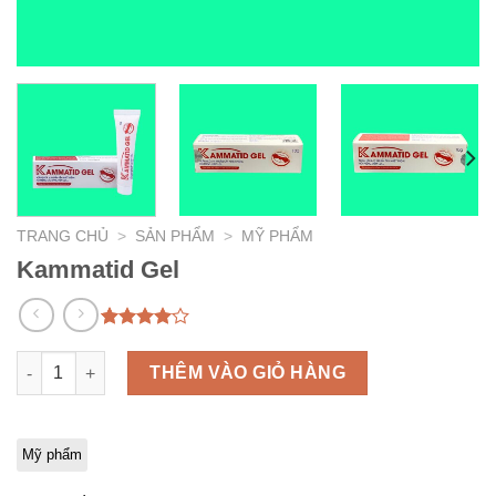
TRANG CHỦ
>
SẢN PHẨM
>
MỸ PHẨM
Kammatid Gel
4.00
1
trên
5 dựa
Kammatid Gel số lượng
THÊM VÀO GIỎ HÀNG
trên
đánh
giá
Mỹ phẩm