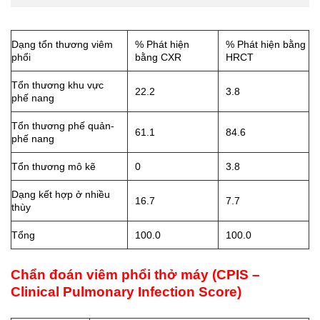
Dạng tổn thương viêm
% Phát hiện
% Phát hiện bằng
phổi
bằng CXR
HRCT
Tổn thương khu vực
22.2
3.8
phế nang
Tổn thương phế quản-
61.1
84.6
phế nang
Tổn thương mô kẽ
0
3.8
Dạng kết hợp ở nhiều
16.7
7.7
thùy
Tổng
100.0
100.0
Chẩn đoán viêm phổi thở máy (CPIS –
Clinical Pulmonary Infection Score)