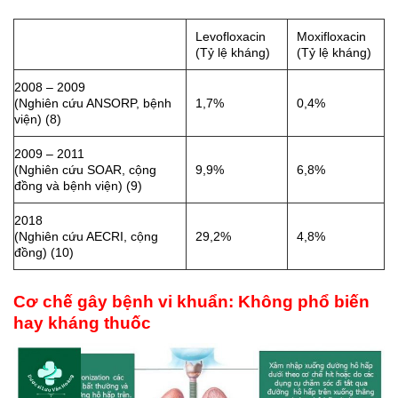
Levofloxacin
Moxifloxacin
(Tỷ lệ kháng)
(Tỷ lệ kháng)
2008 – 2009
(Nghiên cứu ANSORP, bệnh
1,7%
0,4%
viện) (8)
2009 – 2011
(Nghiên cứu SOAR, cộng
9,9%
6,8%
đồng và bệnh viện) (9)
2018
(Nghiên cứu AECRI, cộng
29,2%
4,8%
đồng) (10)
Cơ chế gây bệnh vi khuẩn: Không phổ biến
hay kháng thuốc