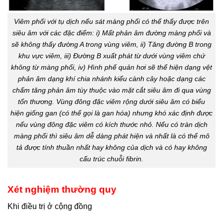
Viêm phổi với tụ dịch nếu sát màng phổi có thể thấy được trên
siêu âm với các đặc điểm: i) Mất phản âm đường màng phổi và
sẽ không thấy đường A trong vùng viêm, ii) Tăng đường B trong
khu vực viêm, iii) Đường B xuất phát từ dưới vùng viêm chứ
không từ màng phổi, iv) Hình phế quản hơi sẽ thể hiện dạng vệt
phản âm dạng khí chia nhánh kiểu cành cây hoặc dạng các
chấm tăng phản âm tùy thuộc vào mặt cắt siêu âm đi qua vùng
tổn thương. Vùng đông đặc viêm rộng dưới siêu âm có biểu
hiện giống gan (có thể gọi là gan hóa) nhưng khó xác định được
nếu vùng đông đặc viêm có kích thước nhỏ. Nếu có tràn dịch
màng phổi thì siêu âm dễ dàng phát hiện và nhất là có thể mô
tả được tính thuần nhất hay không của dịch và có hay không
cấu trúc chuỗi fibrin.
Xét nghiệm thường quy
Khi điều trị ở cộng đồng