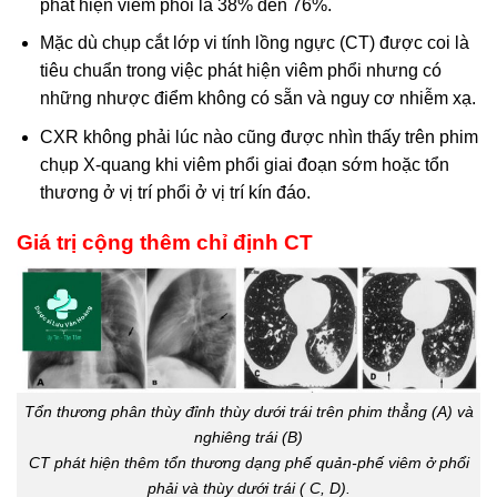
phát hiện viêm phổi là 38% đến 76%.
Mặc dù chụp cắt lớp vi tính lồng ngực (CT) được coi là
tiêu chuẩn trong việc phát hiện viêm phổi nhưng có
những nhược điểm không có sẵn và nguy cơ nhiễm xạ.
CXR không phải lúc nào cũng được nhìn thấy trên phim
chụp X-quang khi viêm phổi giai đoạn sớm hoặc tổn
thương ở vị trí phổi ở vị trí kín đáo.
Giá trị cộng thêm chỉ định CT
Tổn thương phân thùy đỉnh thùy dưới trái trên phim thẳng (A) và
nghiêng trái (B)
CT phát hiện thêm tổn thương dạng phế quản-phế viêm ở phổi
phải và thùy dưới trái ( C, D).