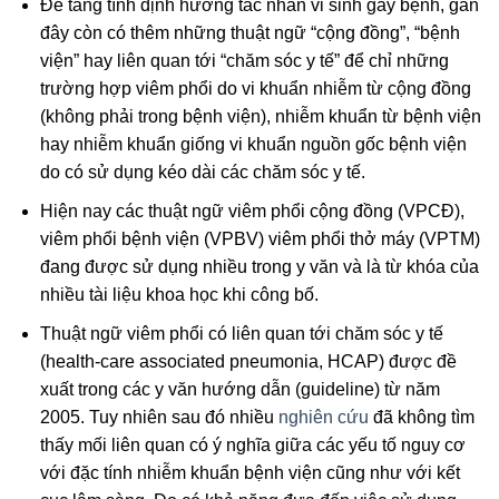
Để tăng tính định hướng tác nhân vi sinh gây bệnh, gần
đây còn có thêm những thuật ngữ “cộng đồng”, “bệnh
viện” hay liên quan tới “chăm sóc y tế” để chỉ những
trường hợp viêm phổi do vi khuẩn nhiễm từ cộng đồng
(không phải trong bệnh viện), nhiễm khuẩn từ bệnh viện
hay nhiễm khuẩn giống vi khuẩn nguồn gốc bệnh viện
do có sử dụng kéo dài các chăm sóc y tế.
Hiện nay các thuật ngữ viêm phổi cộng đồng (VPCĐ),
viêm phổi bệnh viện (VPBV) viêm phổi thở máy (VPTM)
đang được sử dụng nhiều trong y văn và là từ khóa của
nhiều tài liệu khoa học khi công bố.
Thuật ngữ viêm phổi có liên quan tới chăm sóc y tế
(health-care associated pneumonia, HCAP) được đề
xuất trong các y văn hướng dẫn (guideline) từ năm
2005. Tuy nhiên sau đó nhiều
nghiên cứu
đã không tìm
thấy mối liên quan có ý nghĩa giữa các yếu tố nguy cơ
với đặc tính nhiễm khuẩn bệnh viện cũng như với kết