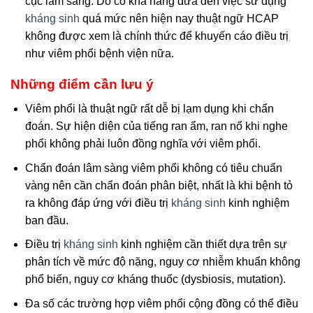
cục lâm sàng. Do có khả năng đưa đến việc sử dụng
kháng sinh
quá mức nên hiện nay thuật ngữ HCAP
không được xem là chính thức để khuyến cáo điều trị
như viêm phổi bệnh viện nữa.
Những điểm cần lưu ý
Viêm phổi là thuật ngữ rất dễ bị lạm dụng khi chẩn
đoán. Sự hiện diện của tiếng ran ẩm, ran nổ khi nghe
phổi không phải luôn đồng nghĩa với viêm phổi.
Chẩn đoán lâm sàng viêm phổi không có tiêu chuẩn
vàng nên cần chẩn đoán phân biệt, nhất là khi bệnh tỏ
ra không đáp ứng với điều trị
kháng sinh
kinh nghiệm
ban đầu.
Điều trị
kháng sinh
kinh nghiệm cần thiết dựa trên sự
phân tích về mức độ nặng, nguy cơ nhiễm khuẩn không
phổ biến, nguy cơ kháng thuốc (dysbiosis, mutation).
Đa số các trường hợp viêm phổi cộng đồng có thể điều