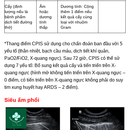
Cấy (định
Âm
Dương tính: Cộng
lượng nếu là
hoặc
thêm 1 điểm nếu
bệnh phẩm
dương
kết quả cấy cùng
dịch tiết đường
tính
loại với nhuộm
thở)
thấp
Gram
*Thang điểm CPIS sử dụng cho chẩn đoán ban đầu với 5
yếu tố (thân nhiệt, bạch cầu máu, dịch tiết khí quản,
PaO2/FiO2, X-quang ngực). Sau 72 giờ, CPIS có thể sử
dụng 7 yếu tố: Bổ sung kết quả cấy và tiến triển trên X-
quang ngực (hình mờ không tiến triển trên X-quang ngực –
0 điểm, có tiến triển trên X-quang ngực không phải do suy
tim xung huyết hay ARDS – 2 điểm).
Siêu ẩm phổi