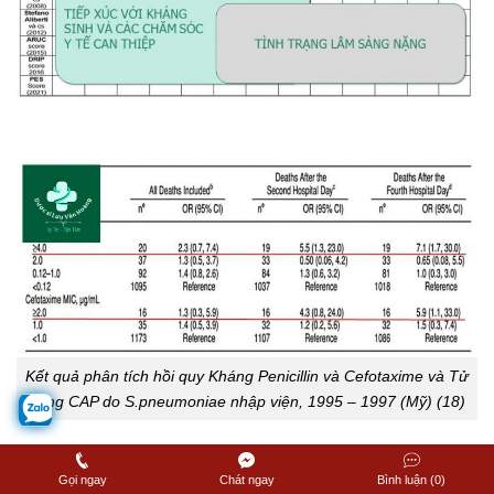
Kết quả phân tích hồi quy Kháng Penicillin và Cefotaxime và Tử
vong CAP do S.pneumoniae nhập viện, 1995 – 1997 (Mỹ) (18)
Tác động từ vi sinh/mức độ nặng (11)
Gọi ngay
Chát ngay
Bình luận (0)