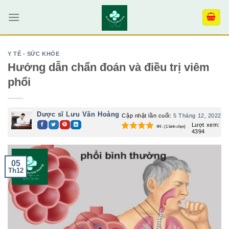
Skip
to
content
Y TẾ - SỨC KHỎE
Hướng dẫn chẩn đoán và điều trị viêm
phổi
Dược sĩ Lưu Văn Hoàng
Cập nhật lần cuối:
5 Tháng 12, 2022
Lượt xem:
4/4 - (1 bình chọn)
4394
05
Th12