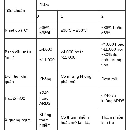
Điểm
Tiêu chuẩn
0
1
2
>36º1 –
≤36º1 hoặc
Nhiệt độ (ºC)
≥38º5 – ≤38º9
≤38º4
≥39º
<4.000 hoặc
≥4.000
>11.000 với
Bạch cầu máu
<4.000 hoặc
–
≥50% đa
/mm³
>11.000
≤11.000
nhân trung
tính
Dịch tiết khí
Có nhưng không
Không
Đờm mủ
quản
phải mủ
>240
≤240 và
PaO2/FiO2
hoặc
không ARDS
ARDS
Không
Có thâm nhiễm
Thâm nhiễm
X-quang ngực
thâm
hoặc mờ lan tỏa
khu trú
nhiễm