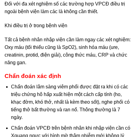
Đối với đa xét nghiệm số các trường hợp VPCĐ điều trị
ngoài bệnh viện làm các là không cần thiết.
Khi điều trị ở trong bệnh viện
Tất cả bệnh nhân nhập viện cần làm ngay các xét nghiệm:
Oxy máu (tối thiểu cũng là SpO2), sinh hóa máu (ure,
creatinin, protid, điện giải), công thức máu, CRP và chức
năng gan.
Chẩn đoán xác định
Chẩn đoán lâm sàng viêm phổi được đặt ra khi có các
triệu chứng hô hấp xuất hiện một cách cấp tính (ho,
khạc đờm, khó thở, nhất là kèm theo sốt), nghe phổi có
tiếng thở bất thường và ran nổ. Thông thường là 7
ngày.
Chẩn đoán VPCĐ trên bệnh nhân khi nhập viện cần có
Xquang ngực với hình mờ thâm nhiễm mới không lý