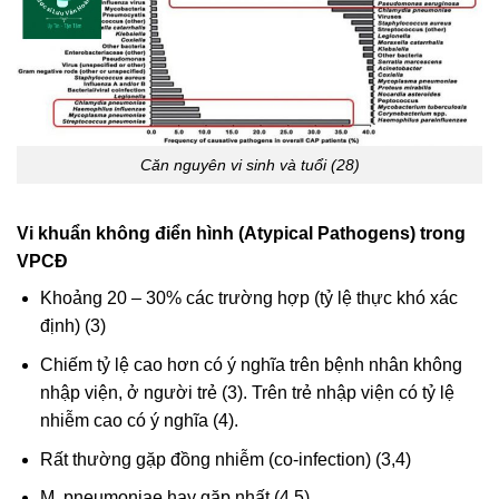
Căn nguyên vi sinh và tuổi (28)
Vi khuẩn không điển hình (Atypical Pathogens) trong
VPCĐ
Khoảng 20 – 30% các trường hợp (tỷ lệ thực khó xác
định) (3)
Chiếm tỷ lệ cao hơn có ý nghĩa trên bệnh nhân không
nhập viện, ở người trẻ (3). Trên trẻ nhập viện có tỷ lệ
nhiễm cao có ý nghĩa (4).
Rất thường gặp đồng nhiễm (co-infection) (3,4)
M. pneumoniae hay gặp nhất (4,5).