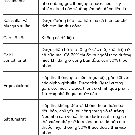
Nicotinamid
nhỏ ở dạng gốc thông qua nước tiểu. Tuy
nhiên giá trị này sẽ tăng lên nếu dùng liều lớn.
Kali sulfat và
Được đường tiêu hóa hấp thu cả theo cơ chế
Mangan sulfat
tích cực lẫn thụ động.
Cao Lô hội
Không có dữ liệu
Được phân bố khá rộng ở các mô, xuất hiện ở
Calci
cả sữa mẹ. Có 70% thuốc ra ngoài theo đường
pantothenat
niệu khi đang ở dạng ban đầu, còn 30% theo
phân.
Hấp thu thông qua niêm mạc ruột, gắn kết với
các alpha-globulin. Được tích lũy tại xương,
Ergocalciferol
gan, cơ, mỡ,… Được thải trừ chính qua phân,
1 lượng nhỏ là qua nước tiểu.
Hấp thu không đều và không hoàn toàn bởi
tiêu hóa, chủ yếu tại hỗng tràng và tá tràng.
Nếu nhu cầu về sắt hoặc dự trữ sắt trong cơ
Sắt fumarat
thể xuống thấp sẽ làm tăng mức độ hấp thu
thuốc này. Khoảng 90% thuốc được thải vào
phân.