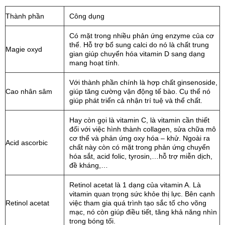
Thành phần
Công dụng
Có mặt trong nhiều phản ứng enzyme của cơ
thể. Hỗ trợ bổ sung calci do nó là chất trung
Magie oxyd
gian giúp chuyển hóa vitamin D sang dạng
mang hoạt tính.
Với thành phần chính là hợp chất ginsenoside,
Cao nhân sâm
giúp tăng cường vận động tế bào. Cụ thể nó
giúp phát triển cả nhận trí tuệ và thể chất.
Hay còn gọi là vitamin C, là vitamin cần thiết
đối với việc hình thành collagen, sửa chữa mô
cơ thể và phản ứng oxy hóa – khử. Ngoài ra
Acid ascorbic
chất này còn có mặt trong phản ứng chuyển
hóa sắt, acid folic, tyrosin,…hỗ trợ miễn dịch,
đề kháng,…
Retinol acetat là 1 dạng của vitamin A. Là
vitamin quan trọng sức khỏe thị lực. Bên cạnh
Retinol acetat
việc tham gia quá trình tạo sắc tố cho võng
mạc, nó còn giúp điều tiết, tăng khả năng nhìn
trong bóng tối.