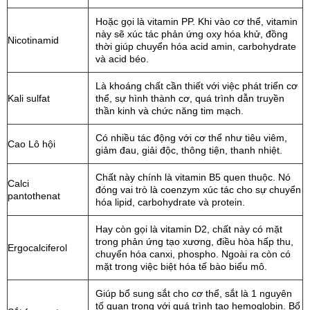
Hoặc gọi là vitamin PP. Khi vào cơ thể, vitamin
này sẽ xúc tác phản ứng oxy hóa khử, đồng
Nicotinamid
thời giúp chuyển hóa acid amin, carbohydrate
và acid béo.
Là khoáng chất cần thiết với việc phát triển cơ
Kali sulfat
thể, sự hình thành cơ, quá trình dẫn truyền
thần kinh và chức năng tim mạch.
Có nhiều tác động với cơ thể như tiêu viêm,
Cao Lô hội
giảm đau, giải độc, thông tiện, thanh nhiệt.
Chất này chính là vitamin B5 quen thuộc. Nó
Calci
đóng vai trò là coenzym xúc tác cho sự chuyển
pantothenat
hóa lipid, carbohydrate và protein.
Hay còn gọi là vitamin D2, chất này có mặt
trong phản ứng tạo xương, điều hòa hấp thu,
Ergocalciferol
chuyển hóa canxi, phospho. Ngoài ra còn có
mặt trong việc biệt hóa tế bào biểu mô.
Giúp bổ sung sắt cho cơ thể, sắt là 1 nguyên
tố quan trọng với quá trình tạo hemoglobin. Bổ