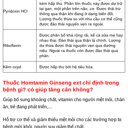
kém hấp thu. Phần lớn thuốc này được dự trữ
tại gan, một phần trên não, cơ. Được thải trừ
Pyridoxin HCl
thông qua thận khi đang ở dạng biến đổi.
Lượng thuốc thừa so với nhu cầu cơ thể cũng
được đào thải nguyên vẹn ra ngoài.
Được phân bố khá rộng rãi, kể cả sữa mẹ hay
nhau thai. Đào thải qua thận là chính. Lượng
Riboflavin
dư thừa được thải nguyên vẹn qua đường
niệu. Ngoài ra thuốc còn được đào thải qua
phân.
Kẽm oxyd
Được hấp thu bởi hệ tiêu hóa.
Thuốc Homtamin Ginseng ext chỉ định trong
bệnh gì? có giúp tăng cân không?
Giúp bổ sung khoáng chất, vitamin cho người mệt mỏi, chán
ăn, trẻ đang phát triển,…
Hỗ trợ cơ thể và giảm thiểu mệt mỏi cho các trường hợp bị
bệnh mới khỏi, người suy giảm thể chất.