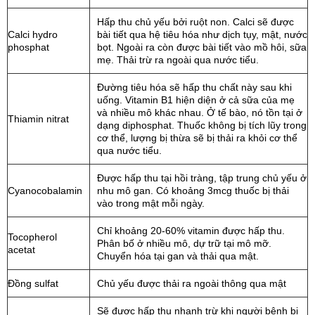
Hấp thu chủ yếu bởi ruột non. Calci sẽ được
Calci hydro
bài tiết qua hệ tiêu hóa như dịch tụy, mật, nước
phosphat
bọt. Ngoài ra còn được bài tiết vào mồ hôi, sữa
mẹ. Thải trừ ra ngoài qua nước tiểu.
Đường tiêu hóa sẽ hấp thu chất này sau khi
uống. Vitamin B1 hiện diện ở cả sữa của mẹ
và nhiều mô khác nhau. Ở tế bào, nó tồn tại ở
Thiamin nitrat
dạng diphosphat. Thuốc không bị tích lũy trong
cơ thể, lượng bị thừa sẽ bị thải ra khỏi cơ thể
qua nước tiểu.
Được hấp thu tại hồi tràng, tập trung chủ yếu ở
Cyanocobalamin
nhu mô gan. Có khoảng 3mcg thuốc bị thải
vào trong mật mỗi ngày.
Chỉ khoảng 20-60% vitamin được hấp thu.
Tocopherol
Phân bố ở nhiều mô, dự trữ tại mô mỡ.
acetat
Chuyển hóa tại gan và thải qua mật.
Đồng sulfat
Chủ yếu được thải ra ngoài thông qua mật
Sẽ được hấp thu nhanh trừ khi người bệnh bị