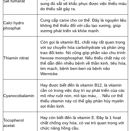
Sắt fumarat
sung đủ sắt sẽ khắc phục được việc thiếu máu
do thiếu sắt gây ra.
Cung cấp canxi cho cơ thể. Đây là nguyên liệu
Calci hydro
không thể thiếu đối với cấu tạo xương, giúp
phosphat
xương phát triển và khỏe mạnh.
Còn gọi là vitamin B1, chất này rất quan trọng
với sự chuyển hóa carbohydrate và phản ứng
trao đổi keto. Nó cũng góp phần vào chu trình
Thiamin nitrat
hexose monophosphat. Nếu thiếu chất này có
thể dẫn đến nhiều bệnh về thần kinh, tiêu hóa,
tim mạch, bệnh beri-beri và bệnh não
Wernicke.
Hay được biết đến là vitamin B12, là vitamin
cần có trong việc duy trì sự phát triển của các
Cyanocobalamin
mô như ruột non, mô tạo máu,… Nếu cơ thể
thiếu vitamin này có thể gây phân hủy myelin
sợi thần kinh.
Hay còn biết đến là vitamin E. Đây là 1 hoạt
Tocopherol
chất chống oxy hóa, có vai trò quan trọng với
acetat
chức năng hồng cầu.