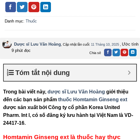
Quy cách đóng gói
Hộp 2 túi nhôm x 6 vỉ x 5 viên
Danh mục:
Thuốc
Hạn sử dụng
36 tháng kể từ ngày sản xuất
Dược sĩ Lưu Văn Hoàng
Ước tính
, Cập nhật lần cuối:
11 Tháng 10, 2025
,
9 phút đọc
Chia sẻ
Tóm tắt nội dung
Trong bài viết này,
dược sĩ Lưu Văn Hoàng
giới thiệu
đến các bạn sản phẩm
thuốc Homtamin Ginseng ext
được sản xuất bởi Công ty cổ phần Korea United
Pharm. Int l, có số đăng ký lưu hành tại Việt Nam là VD-
24417-16.
Homtamin Ginseng ext là thuốc hay thực