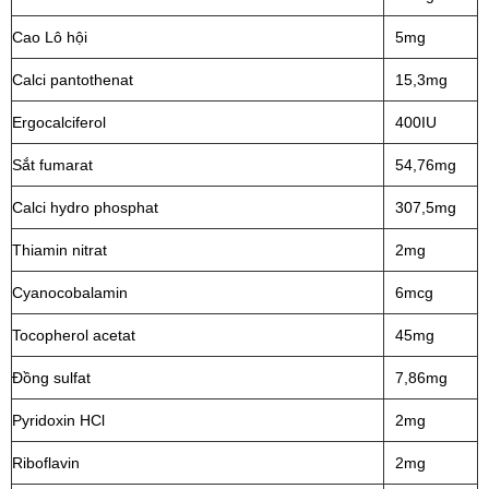
Cao Lô hội
5mg
Calci pantothenat
15,3mg
Ergocalciferol
400IU
Sắt fumarat
54,76mg
Calci hydro phosphat
307,5mg
Thiamin nitrat
2mg
Cyanocobalamin
6mcg
Tocopherol acetat
45mg
Đồng sulfat
7,86mg
Pyridoxin HCl
2mg
Riboflavin
2mg