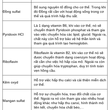
Bổ sung nguyên tố đồng cho cơ thể. Trong khi
Đồng sulfat
đó Đồng rất cần với hoạt động sống trong cơ
thể và quá trình hấp thu sắt.
Là 1 dạng vitamin B6, khi vào cơ thể, nó sẽ
chuyển thành Pyridoxin phosphat và tham gia
Pyridoxin HCl
vào việc chuyển hóa các lipid, glucid. Ngoài ra,
chất này còn hỗ trợ bảo vệ hệ thần kinh và
tham gia quá trình tạo hemoglobin.
Riboflavin là vitamin B2, khi vào cơ thể nó sẽ
được chuyển thành dạng coenzym hoạt động,
Riboflavin
rất cần cho việc hô hấp của mô. Ngoài ra còn
giúp chuyển hóa tryptophan, duy trì tính toàn
vẹn hồng cầu.
Hỗ trợ việc hấp thu calci và cải thiện miễn dịch
Kẽm oxyd
cơ thể.
Hỗ trợ sự chuyển hóa, trao đổi chất của cơ
thể. Ngoài ra nó còn tham gia vào nhiều hoạt
Mangan sulfat
động khác như hấp thu canxi, hình thành mô
liên kết, chuyển hóa chất béo,…