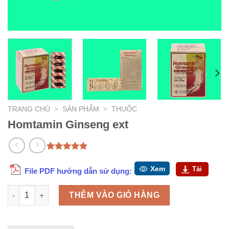
TRANG CHỦ
>
SẢN PHẨM
>
THUỐC
Homtamin Ginseng ext
5.00
1
trên 5
dựa trên
Xem
Tải
File PDF hướng dẫn sử dụng:
đánh giá
Homtamin Ginseng ext số lượng
THÊM VÀO GIỎ HÀNG