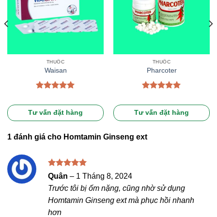
THUỐC
THUỐC
Waisan
Pharcoter
Được xếp
Được xếp
hạng
5.00
hạng
5.00
5 sao
5 sao
Tư vấn đặt hàng
Tư vấn đặt hàng
1 đánh giá cho
Homtamin Ginseng ext
Được xếp
Quân
–
1 Tháng 8, 2024
hạng
5
5
Trước tôi bị ốm nặng, cũng nhờ sử dụng
sao
Homtamin Ginseng ext mà phục hồi nhanh
hơn