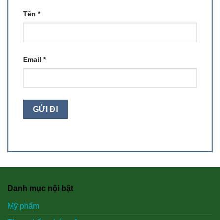
Tên
*
Email
*
Danh mục nội bật
Mỹ phẩm