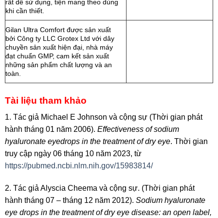
rất dễ sử dụng, tiện mang theo dùng
khi cần thiết.
Gilan Ultra Comfort được sản xuất
bởi Công ty LLC Grotex Ltd với dây
chuyền sản xuất hiện đại, nhà máy
đạt chuẩn GMP, cam kết sản xuất
những sản phẩm chất lượng và an
toàn.
Tài liệu tham khảo
1. Tác giả Michael E Johnson và cộng sự (Thời gian phát
hành tháng 01 năm 2006).
Effectiveness of sodium
hyaluronate eyedrops in the treatment of dry eye
. Thời gian
truy cập ngày 06 tháng 10 năm 2023, từ
https://pubmed.ncbi.nlm.nih.gov/15983814/
2. Tác giả Alyscia Cheema và cộng sự. (Thời gian phát
hành tháng 07 – tháng 12 năm 2012).
Sodium hyaluronate
eye drops in the treatment of dry eye disease: an open label,