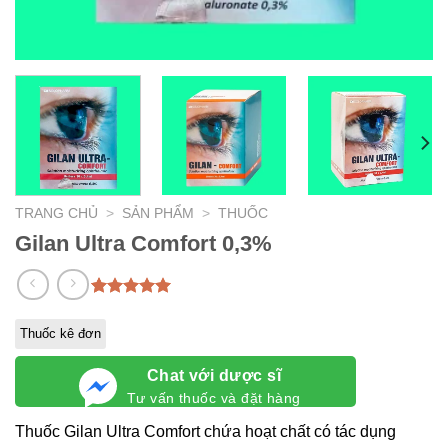
TRANG CHỦ
>
SẢN PHẨM
>
THUỐC
Gilan Ultra Comfort 0,3%
5.00
1
trên 5
dựa trên
Thuốc kê đơn
đánh giá
Chat với dược sĩ
Tư vấn thuốc và đặt hàng
Thuốc Gilan Ultra Comfort chứa hoạt chất có tác dụng