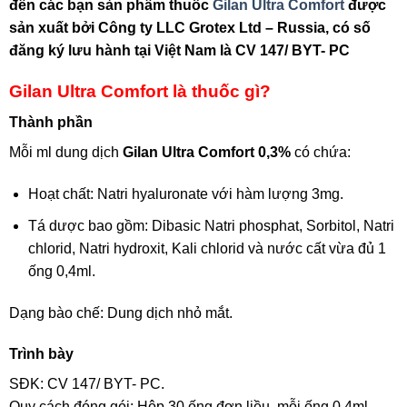
đến các bạn sản phẩm thuốc
Gilan Ultra Comfort
được
sản xuất bởi Công ty LLC Grotex Ltd – Russia, có số
đăng ký lưu hành tại Việt Nam là CV 147/ BYT- PC
Gilan Ultra Comfort là thuốc gì?
Thành phần
Mỗi ml dung dịch
Gilan Ultra Comfort 0,3%
có chứa:
Hoạt chất: Natri hyaluronate với hàm lượng 3mg.
Tá dược bao gồm: Dibasic Natri phosphat, Sorbitol, Natri
chlorid, Natri hydroxit, Kali chlorid và nước cất vừa đủ 1
ống 0,4ml.
Dạng bào chế: Dung dịch nhỏ mắt.
Trình bày
SĐK: CV 147/ BYT- PC.
Quy cách đóng gói: Hộp 30 ống đơn liều, mỗi ống 0,4ml.