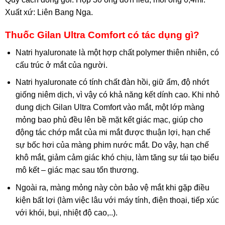
Xuất xứ: Liên Bang Nga.
Thuốc Gilan Ultra Comfort có tác dụng gì?
Natri hyaluronate là một hợp chất polymer thiên nhiên, có
cấu trúc ở mắt của người.
Natri hyaluronate có tính chất đàn hồi, giữ ẩm, độ nhớt
giống niêm dịch, vì vậy có khả năng kết dính cao. Khi nhỏ
dung dịch Gilan Ultra Comfort vào mắt, một lớp màng
mỏng bao phủ đều lên bề mặt kết giác mạc, giúp cho
động tác chớp mắt của mi mắt được thuận lợi, hạn chế
sự bốc hơi của màng phim nước mắt. Do vậy, hạn chế
khô mắt, giảm cảm giác khó chịu, làm tăng sự tái tạo biểu
mô kết – giác mạc sau tổn thương.
Ngoài ra, màng mỏng này còn bảo vệ mắt khi gặp điều
kiện bất lợi (làm việc lâu với máy tính, điện thoại, tiếp xúc
với khói, bụi, nhiệt độ cao,..).