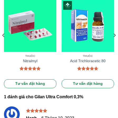
THUỐC
THUỐC
Nitralmyl
Acid Trichloracetic 80
Được xếp
Được xếp
hạng
5.00
hạng
4.67
5 sao
5 sao
Tư vấn đặt hàng
Tư vấn đặt hàng
1 đánh giá cho
Gilan Ultra Comfort 0,3%
Được xếp