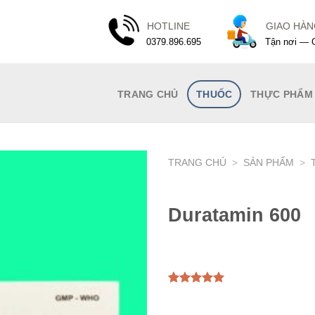
HOTLINE
GIAO HÀ
0379.896.695
Tận nơi — G
TRANG CHỦ
THUỐC
THỰC PHẨM
TRANG CHỦ
>
SẢN PHẨM
>
Duratamin 600
5.00
1
trên 5
dựa trên