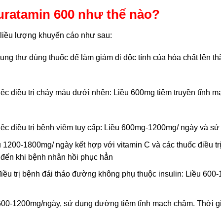
uratamin 600 như thế nào?
liều lượng khuyến cáo như sau:
ung thư dùng thuốc để làm giảm đi độc tính của hóa chất lên thầ
c điều trị chảy máu dưới nhện: Liều 600mg tiêm truyền tĩnh mạch
việc điều trị bệnh viêm tụy cấp: Liều 600mg-1200mg/ ngày và 
u 1200-1800mg/ ngày kết hợp với vitamin C và các thuốc điều t
y đến khi bệnh nhân hồi phục hẳn
điều trị bệnh đái tháo đường không phụ thuộc insulin: Liều 60
 600-1200mg/ngày, sử dụng đường tiêm tĩnh mạch chậm. Thời gi