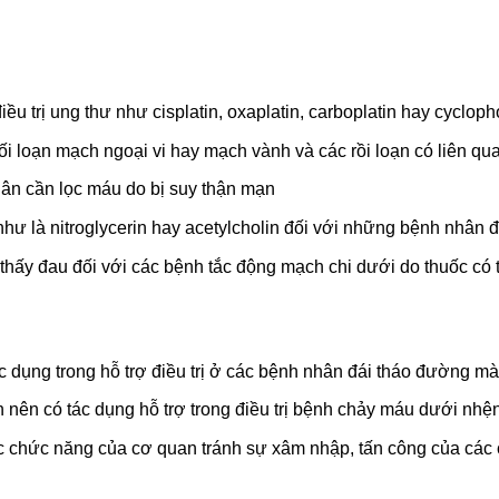
u trị ung thư như cisplatin, oxaplatin, carboplatin hay cyclopho
 rối loạn mạch ngoại vi hay mạch vành và các rồi loạn có liên q
hân cần lọc máu do bị suy thận mạn
hư là nitroglycerin hay acetylcholin đối với những bệnh nhân
ấy đau đối với các bệnh tắc động mạch chi dưới do thuốc có tá
c dụng trong hỗ trợ điều trị ở các bệnh nhân đái tháo đường mà
 nên có tác dụng hỗ trợ trong điều trị bệnh chảy máu dưới nhệ
 các chức năng của cơ quan tránh sự xâm nhập, tấn công của các