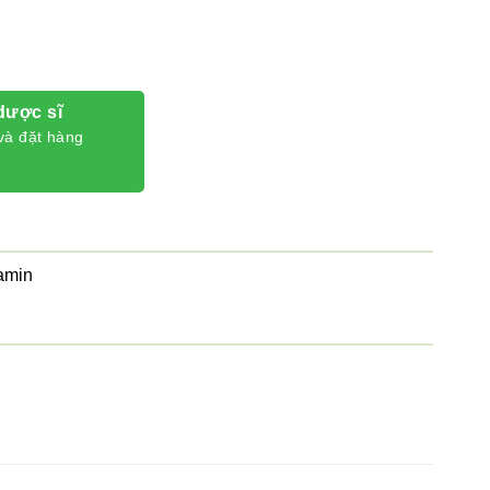
dược sĩ
và đặt hàng
amin