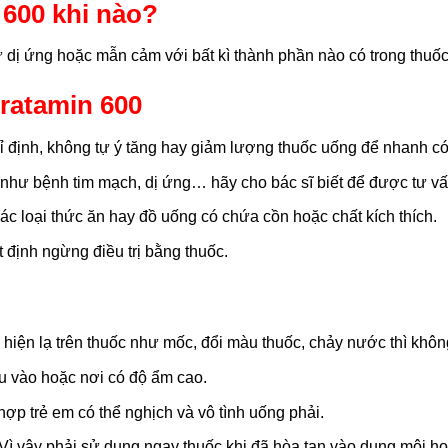
600 khi nào?
dị ứng hoặc mẫn cảm với bất kì thành phần nào có trong thuốc
ratamin 600
chỉ định, không tự ý tăng hay giảm lượng thuốc uống để nhanh có
hư bệnh tim mạch, dị ứng… hãy cho bác sĩ biết để được tư vấn 
các loại thức ăn hay đồ uống có chứa cồn hoặc chất kích thích.
t định ngừng điều trị bằng thuốc.
 hiện lạ trên thuốc như mốc, đổi màu thuốc, chảy nước thì khôn
ếu vào hoặc nơi có độ ẩm cao.
ợp trẻ em có thể nghịch và vô tình uống phải.
 Vì vậy phải sử dụng ngay thuốc khi đã hòa tan vào dung môi h