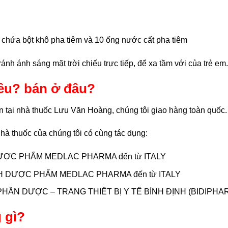
 chứa bột khô pha tiêm và 10 ống nước cất pha tiêm
nh ánh sáng mặt trời chiếu trực tiếp, để xa tầm với của trẻ em.
iêu? bán ở đâu?
n tại nhà thuốc Lưu Văn Hoàng, chúng tôi giao hàng toàn quốc.
à thuốc của chúng tôi có cùng tác dụng:
y DƯỢC PHẤM MEDLAC PHARMA đến từ ITALY
HH DƯỢC PHẤM MEDLAC PHARMA đến từ ITALY
 PHẦN DƯỢC – TRANG THIẾT BỊ Y TẾ BÌNH ĐỊNH (BIDIPHA
 gì?