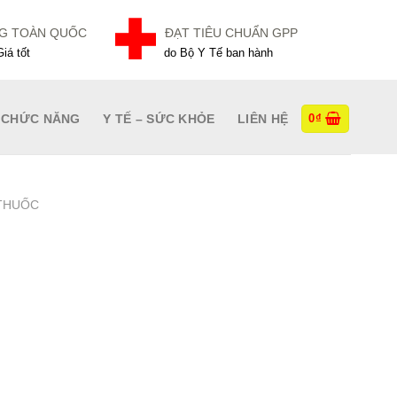
NG TOÀN QUỐC
ĐẠT TIÊU CHUẨN GPP
iá tốt
do Bộ Y Tế ban hành
 CHỨC NĂNG
Y TẾ – SỨC KHỎE
LIÊN HỆ
0
₫
THUỐC