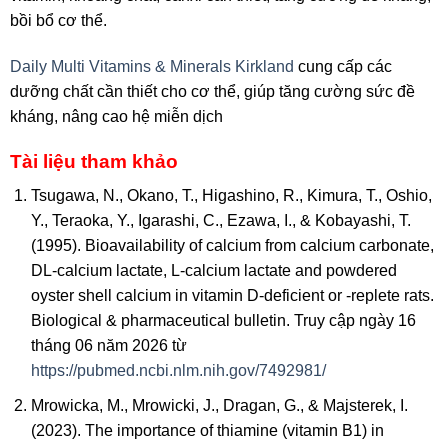
bồi bổ cơ thể.
Daily Multi Vitamins & Minerals Kirkland
cung cấp các
dưỡng chất cần thiết cho cơ thể, giúp tăng cường sức đề
kháng, nâng cao hệ miễn dịch
Tài liệu tham khảo
Tsugawa, N., Okano, T., Higashino, R., Kimura, T., Oshio,
Y., Teraoka, Y., Igarashi, C., Ezawa, I., & Kobayashi, T.
(1995). Bioavailability of calcium from calcium carbonate,
DL-calcium lactate, L-calcium lactate and powdered
oyster shell calcium in vitamin D-deficient or -replete rats.
Biological & pharmaceutical bulletin. Truy cập ngày 16
tháng 06 năm 2026 từ
https://pubmed.ncbi.nlm.nih.gov/7492981/
Mrowicka, M., Mrowicki, J., Dragan, G., & Majsterek, I.
(2023). The importance of thiamine (vitamin B1) in