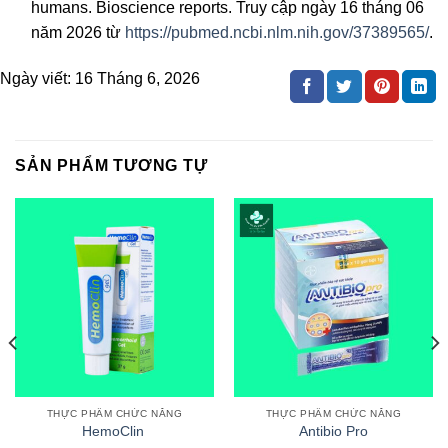
humans. Bioscience reports. Truy cập ngày 16 tháng 06
năm 2026 từ
https://pubmed.ncbi.nlm.nih.gov/37389565/
.
Ngày viết:
16 Tháng 6, 2026
SẢN PHẨM TƯƠNG TỰ
THỰC PHẨM CHỨC NĂNG
THỰC PHẨM CHỨC NĂNG
HemoClin
Antibio Pro