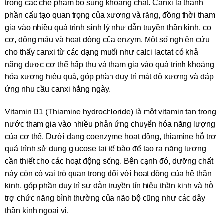
trong các chế phẩm bổ sung khoáng chất. Canxi là thành
phần cấu tạo quan trọng của xương và răng, đồng thời tham
gia vào nhiều quá trình sinh lý như dẫn truyền thần kinh, co
cơ, đông máu và hoạt động của enzym. Một số nghiên cứu
cho thấy canxi từ các dạng muối như calci lactat có khả
năng được cơ thể hấp thu và tham gia vào quá trình khoáng
hóa xương hiệu quả, góp phần duy trì mật độ xương và đáp
ứng nhu cầu canxi hằng ngày.
Vitamin B1 (Thiamine hydrochloride) là một vitamin tan trong
nước tham gia vào nhiều phản ứng chuyển hóa năng lượng
của cơ thể. Dưới dạng coenzyme hoạt động, thiamine hỗ trợ
quá trình sử dụng glucose tại tế bào để tạo ra năng lượng
cần thiết cho các hoạt động sống. Bên cạnh đó, dưỡng chất
này còn có vai trò quan trọng đối với hoạt động của hệ thần
kinh, góp phần duy trì sự dẫn truyền tín hiệu thần kinh và hỗ
trợ chức năng bình thường của não bộ cũng như các dây
thần kinh ngoại vi.