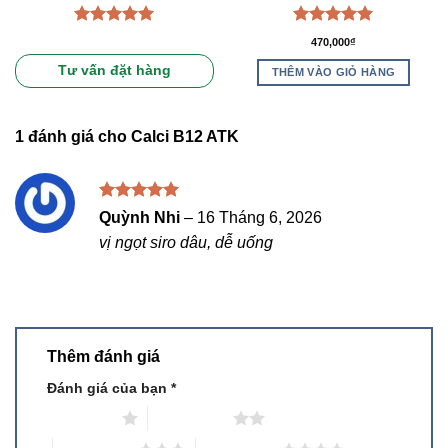
Được xếp
Được xếp
470,000
₫
hạng
5.00
hạng
5.00
5 sao
5 sao
Tư vấn đặt hàng
THÊM VÀO GIỎ HÀNG
1 đánh giá cho
Calci B12 ATK
Được xếp
Quỳnh Nhi
–
16 Tháng 6, 2026
hạng
5
5
vị ngọt siro dâu, dễ uống
sao
Thêm đánh giá
Đánh giá của bạn
*
1 trên 5 sao
2 trên 5 sao