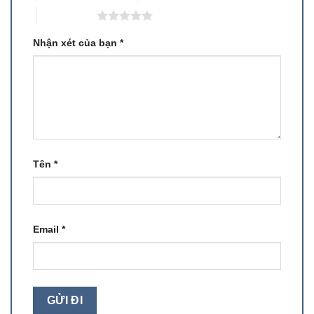
5 trên 5 sao
Nhận xét của bạn
*
Tên
*
Email
*