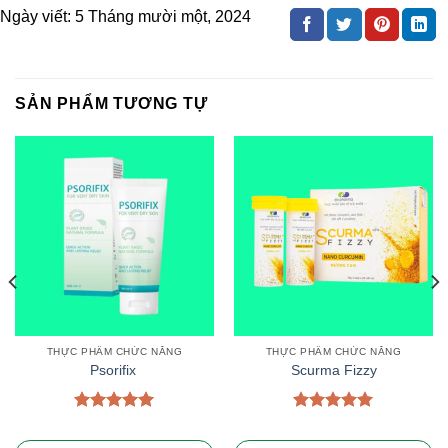
Ngày viết:
5 Tháng mười một, 2024
SẢN PHẨM TƯƠNG TỰ
THỰC PHẨM CHỨC NĂNG
THỰC PHẨM CHỨC NĂNG
Psorifix
Scurma Fizzy
Được xếp
Được xếp
hạng
5.00
hạng
5.00