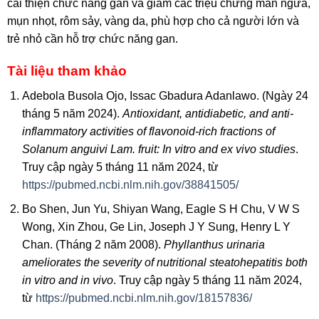
cải thiện chức năng gan và giảm các triệu chứng mẩn ngứa,
mụn nhọt, rôm sảy, vàng da, phù hợp cho cả người lớn và
trẻ nhỏ cần hỗ trợ chức năng gan.
Tài liệu tham khảo
Adebola Busola Ojo, Issac Gbadura Adanlawo. (Ngày 24
tháng 5 năm 2024).
Antioxidant, antidiabetic, and anti-
inflammatory activities of flavonoid-rich fractions of
Solanum anguivi Lam. fruit: In vitro and ex vivo studies
.
Truy cập ngày 5 tháng 11 năm 2024, từ
https://pubmed.ncbi.nlm.nih.gov/38841505/
Bo Shen, Jun Yu, Shiyan Wang, Eagle S H Chu, V W S
Wong, Xin Zhou, Ge Lin, Joseph J Y Sung, Henry L Y
Chan. (Tháng 2 năm 2008).
Phyllanthus urinaria
ameliorates the severity of nutritional steatohepatitis both
in vitro and in vivo
. Truy cập ngày 5 tháng 11 năm 2024,
từ
https://pubmed.ncbi.nlm.nih.gov/18157836/