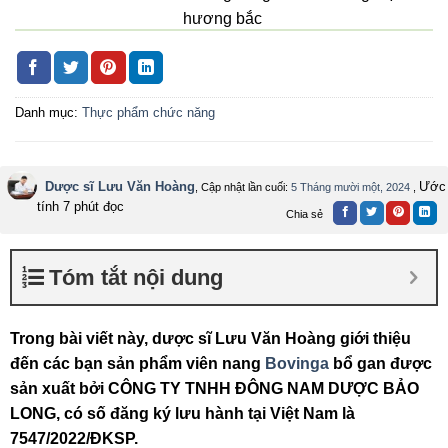
hương bắc
Dạng bào chế
Viên nang cứng
Số đăng ký
7547/2022/ĐKSP
Danh mục:
Thực phẩm chức năng
Công ty sản xuất
CÔNG TY TNHH ĐÔNG NAM
DƯỢC BẢO LONG
Dược sĩ Lưu Văn Hoàng
Ước
, Cập nhật lần cuối:
5 Tháng mười một, 2024
,
tính 7 phút đọc
Tiêu chuẩn sản
TCCS
Chia sẻ
xuất
Xuất xứ
Việt Nam
Tóm tắt nội dung
Quy cách đóng gói
Hộp 1 lọ 60 viên
Trong bài viết này, dược sĩ Lưu Văn Hoàng giới thiệu
Hạn sử dụng
36 tháng kể từ ngày sản xuất
đến các bạn sản phẩm viên nang
Bovinga
bổ gan được
sản xuất bởi CÔNG TY TNHH ĐÔNG NAM DƯỢC BẢO
LONG, có số đăng ký lưu hành tại Việt Nam là
7547/2022/ĐKSP.