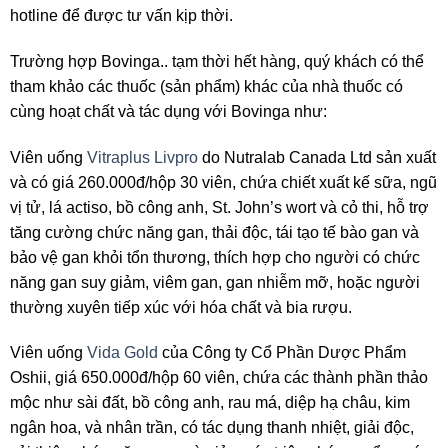
hotline để được tư vấn kịp thời.
Trường hợp Bovinga.. tạm thời hết hàng, quý khách có thể
tham khảo các thuốc (sản phẩm) khác của nhà thuốc có
cùng hoạt chất và tác dụng với Bovinga như:
Viên uống
Vitraplus Livpro
do Nutralab Canada Ltd sản xuất
và có giá 260.000đ/hộp 30 viên, chứa chiết xuất kế sữa, ngũ
vị tử, lá actiso, bồ công anh, St. John’s wort và cỏ thi, hỗ trợ
tăng cường chức năng gan, thải độc, tái tạo tế bào gan và
bảo vệ gan khỏi tổn thương, thích hợp cho người có chức
năng gan suy giảm, viêm gan, gan nhiễm mỡ, hoặc người
thường xuyên tiếp xúc với hóa chất và bia rượu.
Viên uống
Vida Gold
của Công ty Cổ Phần Dược Phẩm
Oshii, giá 650.000đ/hộp 60 viên, chứa các thành phần thảo
mộc như sài đất, bồ công anh, rau má, diệp hạ châu, kim
ngân hoa, và nhân trần, có tác dụng thanh nhiệt, giải độc,