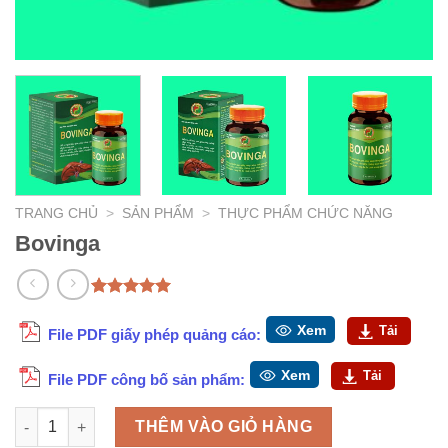
TRANG CHỦ
>
SẢN PHẨM
>
THỰC PHẨM CHỨC NĂNG
Bovinga
5.00
1
trên 5
dựa trên
Xem
Tải
File PDF giấy phép quảng cáo:
đánh giá
Xem
Tải
File PDF công bố sản phẩm:
Bovinga số lượng
THÊM VÀO GIỎ HÀNG