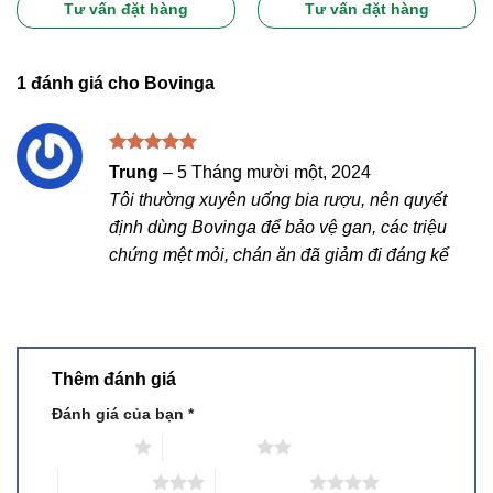
5 sao
5 sao
Tư vấn đặt hàng
Tư vấn đặt hàng
1 đánh giá cho
Bovinga
Được xếp
Trung
–
5 Tháng mười một, 2024
hạng
5
5
Tôi thường xuyên uống bia rượu, nên quyết
sao
định dùng Bovinga để bảo vệ gan, các triệu
chứng mệt mỏi, chán ăn đã giảm đi đáng kể
Thêm đánh giá
Đánh giá của bạn
*
1 trên 5 sao
2 trên 5 sao
3 trên 5 sao
4 trên 5 sao